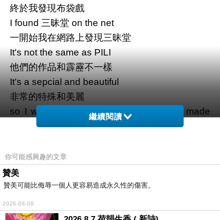
終於我發現布袋戲
I found 三昧堂 on the net
一開始我在網路上發現三昧堂
It's not the same as PILI
他們的作品和霹靂不一樣
It's a sepcial and beautiful
非常的特殊和美麗
so I want to know what kind of people made
繼續閱讀
this
所以我想去認識創造出這樣作品的人
I want to invite samadthi Tang someday to go to
你可能感興趣的文章
Japan
贊美
我想要邀請三昧堂去日本展覽的夢想
贊美可能比侮辱一個人更容易造成永久性的傷害。
It's my dream come true,four years ago
2026-08-08
在四年前成真了,2015年
2026 8 7 荷韻生香 ( 新詩)