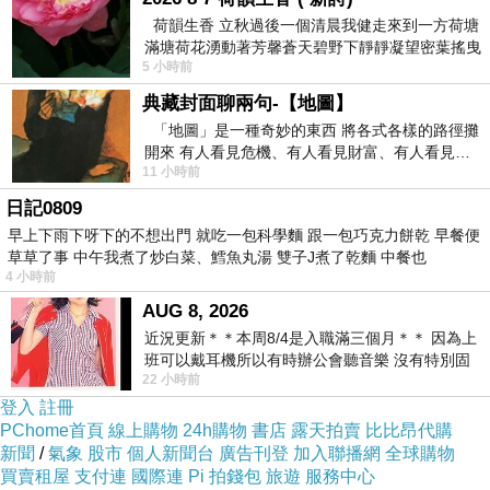
荷韻生香 立秋過後一個清晨我健走來到一方荷塘
滿塘荷花湧動著芳馨蒼天碧野下靜靜凝望密葉搖曳
it's feeling is not the same
5 小時前
幽泉中復有蛙鳴嘓嘓水波裡搖曳
這次的作品感覺是不一樣的
典藏封面聊兩句-【地圖】
you are Taiwanesd and I am a Japanese
「地圖」是一種奇妙的東西 將各式各樣的路徑攤
你們是台灣人我是日本人
開來 有人看見危機、有人看見財富、有人看見…
11 小時前
從中可以發掘出不同的
many image I try to combine
日記0809
我認著用我想要的影像素材和三昧堂的人物做結
早上下雨下呀下的不想出門 就吃一包科學麵 跟一包巧克力餅乾 早餐便
合
草草了事 中午我煮了炒白菜、鱈魚丸湯 雙子J煮了乾麵 中餐也
4 小時前
it's my pleasure to see many people to come
AUG 8, 2026
here
近況更新＊＊本周8/4是入職滿三個月＊＊ 因為上
我很榮幸也很開心看到這麼多人來參加「來嘉玩
班可以戴耳機所以有時辦公會聽音樂 沒有特別固
偶」的活動
22 小時前
定哪天但就是一周某一天會固定聽'90
登入
註冊
PChome首頁
線上購物
24h購物
書店
露天拍賣
比比昂代購
剪輯:高翊鳳
新聞
/
氣象
股市
個人新聞台
廣告刊登
加入聯播網
全球購物
買賣租屋
支付連
國際連
Pi 拍錢包
旅遊
服務中心