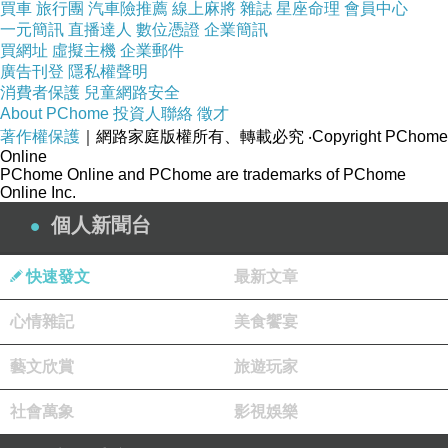
買車
旅行團
汽車險推薦
線上麻將
雜誌
星座命理
會員中心
蘋果日報連結:
一元簡訊
直播達人
數位憑證
企業簡訊
https://tw.appledaily.com/life/20191110/2HMAJ
買網址
虛擬主機
企業郵件
廣告刊登
隱私權聲明
PJK4P6WS6NV6PKTQIFV6Q/
消費者保護
兒童網路安全
About PChome
投資人聯絡
徵才
著作權保護
｜網路家庭版權所有、轉載必究
‧Copyright PChome
日本畫家追布袋戲偶7
Online
PChome Online and PChome are trademarks of PChome
年 為它作畫想來台定居
Online Inc.
個人新聞台
快速發文
最新文章
更新時間： 2019/11/10 11:49
心情雜記
美食饗宴
藝文欣賞
旅遊玩家
社會萬象
影視娛樂