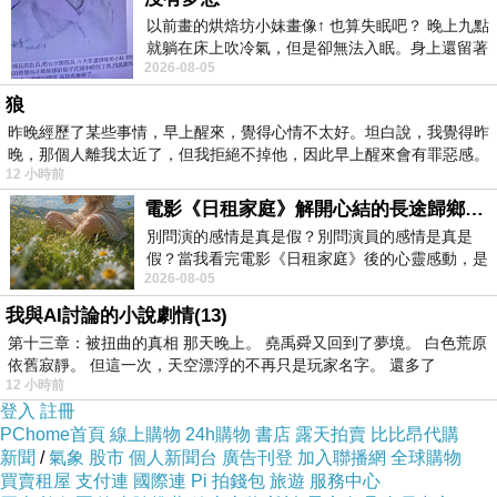
藝不實際去接觸是無法想像難度，甚至成品跟原
以前畫的烘焙坊小妹畫像↑ 也算失眠吧？ 晚上九點
就躺在床上吹冷氣，但是卻無法入眠。身上還留著
本想像的天差地遠，所以得一次一次的嚐試、一
2026-08-05
四點多跑的六公里的疲
次一次的調整，或者是一次又一次被否決要求重
狼
來。這段路程的艱難或許會化為日後有所成時的
昨晚經歷了某些事情，早上醒來，覺得心情不太好。坦白說，我覺得昨
晚，那個人離我太近了，但我拒絕不掉他，因此早上醒來會有罪惡感。
輕描淡寫，但細細思考又覺得其中千辛萬苦不為
12 小時前
外人道的不容易。
電影《日租家庭》解開心結的長途歸鄉！能在電影院感受到地理的寬闊和人心的相鄰，真是太棒了！
或許自己終究不會成為梳起頭髮的那位，但我想
別問演的感情是真是假？別問演員的感情是真是
對於所有造型的完成，應該會除了第一眼的美麗
假？當我看完電影《日租家庭》後的心靈感動，是
2026-08-05
真的。詮釋的情感觸動了人心，就是真情
之外，有更多不一樣的角度去欣賞吧!
我與AI討論的小說劇情(13)
以上冗言大篇的，其實只是想表達對於藝術的堅
第十三章：被扭曲的真相 那天晚上。 堯禹舜又回到了夢境。 白色荒原
持，或許看來簡單看來平常，但其中的艱辛真的
依舊寂靜。 但這一次，天空漂浮的不再只是玩家名字。 還多了
12 小時前
是十年磨劍而出。
登入
註冊
最後因為今天沒拍到什麼照片，所以拿今天現場
PChome首頁
線上購物
24h購物
書店
露天拍賣
比比昂代購
新聞
入手的三昧堂新書跟問答小禮出來撐個場。也希
/
氣象
股市
個人新聞台
廣告刊登
加入聯播網
全球購物
買賣租屋
支付連
國際連
Pi 拍錢包
旅遊
服務中心
望三昧堂之後有機會能多多北上展演。