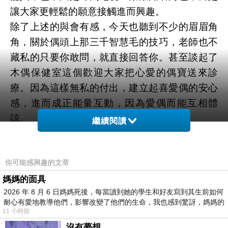
讓大家更輕鬆的願意接觸進而興趣。
除了上述的與會有感，今天也聽到不少的眉眉角
角，關於偶頭上那三千智慧毛的技巧，老師也不
藏私的只要你敢問，就直接回答你。甚至談起了
木偶保健室這個歡迎大家把心愛的偶寶送來診
療。因為這樣無私的付出，建立起喜愛偶的安心
感，進而成正能量互動，因為愛偶而能互相體
諒。
繼續閱讀
其中多多老師在聊到為啥會堅持繼續做偶造型
時，提到了小時候玩娃娃時綁頭髮的事情，當下
你可能感興趣的文章
我也不自覺的點點頭，我也曾想過要自己梳造
型，總覺得或是圓弧或是高聳或是簡單小包，然
媽媽的面具
2026 年 8 月 6 日媽媽死後，每當讀到她的學生和好友寫到其生前如何
後配上插戴的髮飾，完成後的那種讓偶整個精神
耐心有愛地教導他們，影響改變了他們的生命，我也感到驚訝，媽媽的
起來的成就感很美好。
11 小時前
但今天聽完多多老師的分享後，才明白任何的技
沒有夢想