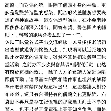
高髻，面對偶的第一眼除了偶頭本身的神韻，更
多是驚艷於造型的感染、配合服裝整體所想要表
達的精神跟故事，這次偶造型講座，在小金老師
跟多多老師深入淺出、問答有獎、聲色圖片的輔
助下，輕鬆的跟與會者互動了一下午。
佐以三昧堂各式演出交流經驗，以及多多老師初
出造型被退貨到懷疑人生，到現場可以近距離的
跟此次帶來的偶互動，雖然不算是初次參與三昧
堂活動─之前亦不少次與會與偶相關的活動─仍然
有感於這樣的親民。除了大方的邀請大家近距離
跟偶互動，連最基本的照相這件事也坦然的解釋
為什麼會有禁閃光燈這種迷思。這些都讓人對於
布袋戲，這只有台灣特有的偶藝文化更貼近。布
袋戲不再只是存在記憶裡的那段農工商士不事的
驚人，也不只是耳聞電視上某某知名角色，而是