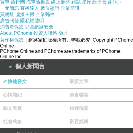
買車
旅行團
汽車險推薦
線上麻將
雜誌
星座命理
會員中心
#三昧堂
一元簡訊
直播達人
數位憑證
企業簡訊
買網址
虛擬主機
企業郵件
#偶造型講座
廣告刊登
隱私權聲明
消費者保護
兒童網路安全
About PChome
投資人聯絡
徵才
著作權保護
｜網路家庭版權所有、轉載必究
‧Copyright PChome
Online
PChome Online and PChome are trademarks of PChome
Online Inc.
個人新聞台
快速發文
最新文章
心情雜記
美食饗宴
藝文欣賞
旅遊玩家
社會萬象
影視娛樂