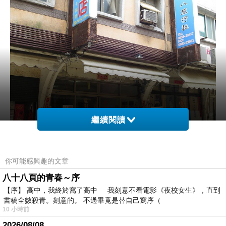
繼續閱讀
你可能感興趣的文章
八十八頁的青春～序
【序】 高中，我終於寫了高中 我刻意不看電影《夜校女生》，直到
書稿全數殺青。刻意的。 不過畢竟是替自己寫序（
朋友就帶我們去一家名為建澍飲食店的小店中。
10 小時前
2026/08/08