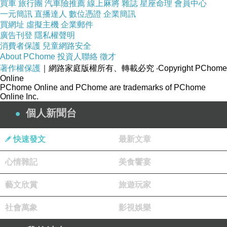
買車
旅行團
汽車險推薦
線上麻將
雜誌
星座命理
會員中心
一元簡訊
直播達人
數位憑證
企業簡訊
買網址
虛擬主機
企業郵件
廣告刊登
隱私權聲明
消費者保護
兒童網路安全
About PChome
投資人聯絡
徵才
著作權保護
｜網路家庭版權所有、轉載必究
‧Copyright PChome
Online
PChome Online and PChome are trademarks of PChome
Online Inc.
個人新聞台
快速發文
最新文章
在桌上就看到了依樣馬祖才有的特產
：
馬祖日報
！
這是專
門報導當地地方新聞的報紙，內容跟我們一般看的報紙都
心情雜記
美食饗宴
不一樣，滿有趣的。
藝文欣賞
旅遊玩家
社會萬象
影視娛樂