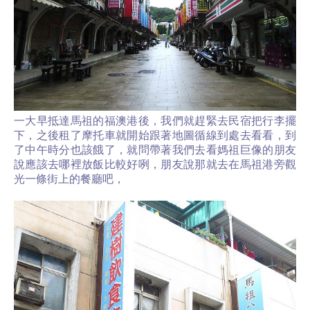
一大早抵達馬祖的福澳港後，我們就趕緊去民宿把行李擺
下，之後租了摩托車就開始跟著地圖循線到處去看看，到
了中午時分也該餓了，就問帶著我們去看媽祖巨像的朋友
說應該去哪裡放飯比較好咧，朋友說那就去在馬祖港旁觀
光一條街上的餐廳吧，