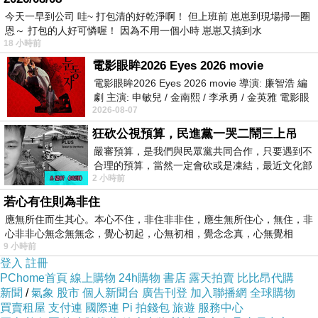
今天一早到公司 哇~ 打包清的好乾淨啊！ 但上班前 崽崽到現場掃一圈
恩～ 打包的人好可憐喔！ 因為不用一個小時 崽崽又搞到水
18 小時前
電影眼眸2026 Eyes 2026 movie
電影眼眸2026 Eyes 2026 movie 導演: 廉智浩 編
劇 主演: 申敏兒 / 金南熙 / 李承勇 / 金英雅 電影眼
2026-08-07
眸2026描述攝影師徐珍因遺
狂砍公視預算，民進黨一哭二鬧三上吊
嚴審預算，是我們與民眾黨共同合作，只要遇到不
合理的預算，當然一定會砍或是凍結，最近文化部
2 小時前
要編列公視和Taiwan plus預算，在110年
若心有住則為非住
應無所住而生其心。本心不住，非住非非住，應生無所住心，無住，非
小店內大約就
5
張桌子，座位不多，接近門口的桌子坐滿
心非非心無念無無念，覺心初起，心無初相，覺念念真，心無覺相
了阿兵哥們，因為尊重他們穿著軍服，我就盡量沒有讓他
9 小時前
們入鏡了。不過能受阿兵哥們歡迎的餐廳應該是滿價廉物
登入
註冊
美的。
PChome首頁
線上購物
24h購物
書店
露天拍賣
比比昂代購
新聞
/
氣象
股市
個人新聞台
廣告刊登
加入聯播網
全球購物
買賣租屋
支付連
國際連
Pi 拍錢包
旅遊
服務中心