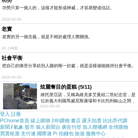
功勞
功勞只算一個人的，這樣才能形成神威，才容易變成佳話。
2026-08-08
老實
老實的另一個含義，就是不精於處理人際關係。
20 小時前
社會平衡
把自己的痛苦分享給別人聽的唯一好處，就是這樣做能維持社會平衡。
2026-08-08
炫麗奪目的蛋糕 (5/11)
維托里亞諾，又稱為維克多艾曼紐二世紀念堂，是
位於義大利羅馬威尼斯廣場和卡比托利歐山之間，
2026-08-08
在港的對面有另一個著名景點
用以紀念統一義大利統一後的的第一位國
：
劍碑
登入
註冊
PChome首頁
線上購物
24h購物
書店
露天拍賣
比比昂代購
新聞
/
氣象
股市
個人新聞台
廣告刊登
加入聯播網
全球購物
買賣租屋
支付連
國際連
Pi 拍錢包
旅遊
服務中心