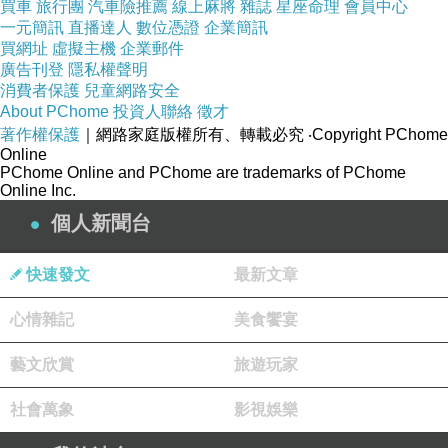
買車
旅行團
汽車險推薦
線上麻將
雜誌
星座命理
會員中心
一元簡訊
直播達人
數位憑證
企業簡訊
買網址
虛擬主機
企業郵件
廣告刊登
隱私權聲明
消費者保護
兒童網路安全
About PChome
投資人聯絡
徵才
著作權保護
｜網路家庭版權所有、轉載必究
‧Copyright PChome
Online
PChome Online and PChome are trademarks of PChome
Online Inc.
個人新聞台
快速發文
最新文章
心情雜記
美食饗宴
藝文欣賞
旅遊玩家
社會萬象
影視娛樂