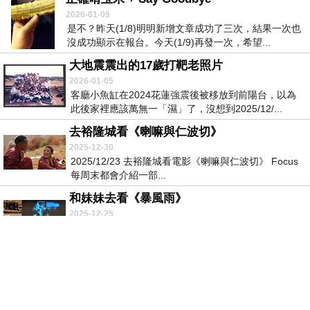
2026-01-09
是不？昨天(1/8)明明新增文章成功了三次，結果一次也
沒成功顯示在報台。今天(1/9)再發一次，希望...
大地震震出的17歲打靶老照片
2026-01-05
客廳小魚缸在2024花蓮強震後被移放到前陽台，以為
此後家裡應該萬無一「濕」了，沒想到2025/12/...
去裕隆城看《喇嘛與仁波切》
2025-12-30
2025/12/23 去裕隆城看電影《喇嘛與仁波切》 Focus
每周末都會介紹一部...
和妹妹去看《暴風雨》
2025-12-25
2025/12/13 吳興國經典復刻貳號作品《暴風雨》國家
戲劇院 中場休息時，聽一旁結伴而...
帶阿月去看阿月的故事《大濛》
2025-12-05
妹妹一回來就急著要我們上戲院去支持國片，但家裡一
堆待辦事項，我這弱雞哪來的體力？好說歹說，12/1