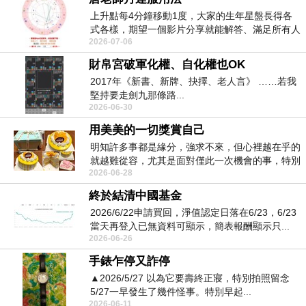
上升點每4分鐘移動1度，大家的生年星盤長得各
式各樣，期望一個影片分享就能解答、滿足所有人
2026-07-06
的需求，本來...
財帛宮破軍化權、自化權也OK
2017年《新書、新牌、抉擇、老人言》 ……若我
堅持要走劍九那條路...
2026-06-30
用美美的一切獎賞自己
明知許多事都是緣分，強求不來，但心裡越在乎的
就越難從容，尤其是面對僅此一次機會的事，特別
2026-06-28
困難。 ...
終於結清中國基金
2026/6/22申請買回，淨值認定日落在6/23，6/23
當天再登入已無資料可顯示，簡表報酬顯示只...
2026-06-26
手錶乍停又詐停
▲2026/5/27 以為它要壽終正寢，特別拍照留念
5/27一早發生了幾件怪事。特別早起...
2026-06-11