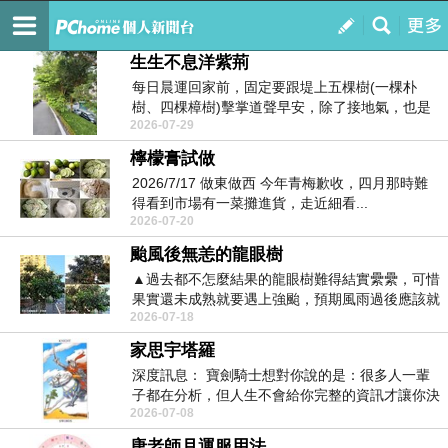
蘇菲雅老鼠窩
訂閱
我的
生生不息洋紫荊
每日晨運回家前，固定要跟堤上五棵樹(一棵朴
樹、四棵樟樹)擊掌道聲早安，除了接地氣，也是
2026-07-29
自我催眠五福臨...
檸檬膏試做
2026/7/17 做東做西 今年青梅歉收，四月那時難
得看到市場有一菜攤進貨，走近細看...
2026-07-20
颱風後無恙的龍眼樹
▲過去都不怎麼結果的龍眼樹難得結實纍纍，可惜
果實還未成熟就要遇上強颱，預期風雨過後應該就
2026-07-18
全掉光了，7...
家思宇塔羅
深度訊息： 寶劍騎士想對你說的是：很多人一輩
子都在分析，但人生不會給你完整的資訊才讓你決
2026-07-08
定。那個敢...
唐老師月運服用法