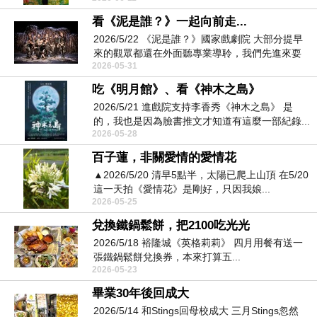
看《泥是誰？》一起向前走...
2026/5/22 《泥是誰？》國家戲劇院 大部分提早
來的觀眾都還在外面聽專業導聆，我們先進來耍
2026-05-31
寶...
吃《明月館》、看《神木之島》
2026/5/21 進戲院支持李香秀《神木之島》 是
的，我也是因為臉書推文才知道有這麼一部紀錄...
2026-05-28
百子蓮，非關愛情的愛情花
▲2026/5/20 清早5點半，太陽已爬上山頂 在5/20
這一天拍《愛情花》是剛好，只因我娘...
2026-05-25
兌換鐵鍋鬆餅，把2100吃光光
2026/5/18 裕隆城《英格莉莉》 四月用餐有送一
張鐵鍋鬆餅兌換券，本來打算五...
2026-05-23
畢業30年後回成大
2026/5/14 和Stings回母校成大 三月Stings忽然