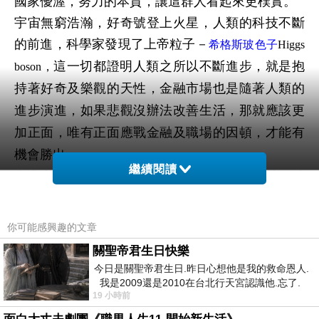
國家優渥，努力的本質，讓這群人看起來更樸實。
宇宙無窮浩瀚，好奇號登上火星，人類的科技不斷
的前進，科學家發現了上帝粒子－
希格斯玻色子
Higgs
這一切都證明人類之所以不斷進步，就是抱
boson
，
持著好奇及樂觀的天性，金融市場也是隨著人類的
進步演進，如果悲觀沒辦法改善生活，那就應該更
加正面，唯有正面應戰金融及職場的因頓，才能有
機會勝出。
繼續閱讀
當大家都不看好的時候，就是你我要努力用功的時
候。
你可能感興趣的文章
關聖帝君生日快樂
今日是關聖帝君生日.昨日心想他是我的救命恩人.
我是2009還是2010在台北行天宮認識他.忘了.
再見了8千點
上一篇：
19 小時前
一個奇摩交友的網友學
上証指數的警訊
下一篇：