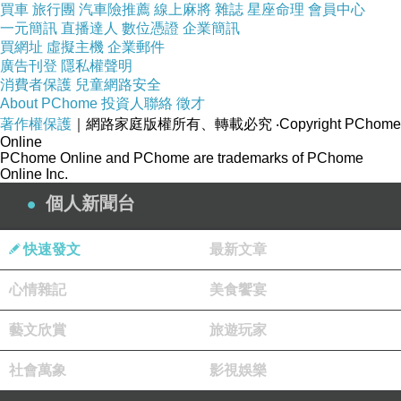
買車
旅行團
汽車險推薦
線上麻將
雜誌
星座命理
會員中心
一元簡訊
直播達人
數位憑證
企業簡訊
買網址
虛擬主機
企業郵件
廣告刊登
隱私權聲明
消費者保護
兒童網路安全
About PChome
投資人聯絡
徵才
著作權保護
｜網路家庭版權所有、轉載必究
‧Copyright PChome
Online
PChome Online and PChome are trademarks of PChome
Online Inc.
個人新聞台
快速發文
最新文章
心情雜記
美食饗宴
藝文欣賞
旅遊玩家
社會萬象
影視娛樂