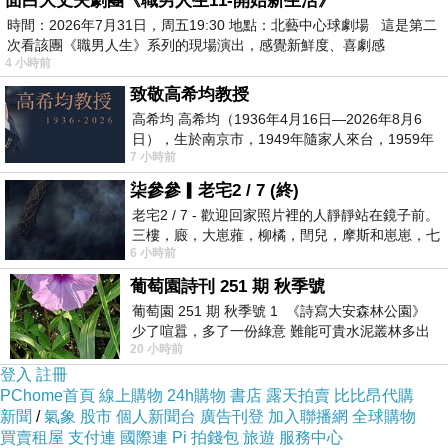
面白大丈夫劇團《職男人生11-開始新生活》
時間：2026年7月31日，周五19:30 地點：北藝中心球劇場 這是第二
次看該團《職男人生》系列的現場演出，感覺新鮮度、喜劇感
4 小時前
致敬高希均教授
高希均 高希均（1936年4月16日—2026年8月6
日），生於南京市，1949年隨家人來台，1959年
7 小時前
赴美深造並取得經濟發展博士學位。曾任
柒參參▎老宅2 / 7 (終)
老宅2 / 7 - 歡迎回家照片裡的人靜靜站在鏡子前。
三樓，廄，大崽蕥，柳橘，閆兒，摩斯和崽崽，七
6 小時前
個人整整齊齊地站在鏡框之外，如同
葡萄園詩刊 251 期 秋季號
葡萄園 251 期 秋季號 1 《詩寫大安森林公園》
少了喧囂，多了一份綠意 難能可貴水泥叢林多出
20 小時前
一
登入
註冊
PChome首頁
線上購物
24h購物
書店
露天拍賣
比比昂代購
新聞
/
氣象
股市
個人新聞台
廣告刊登
加入聯播網
全球購物
買賣租屋
支付連
國際連
Pi 拍錢包
旅遊
服務中心