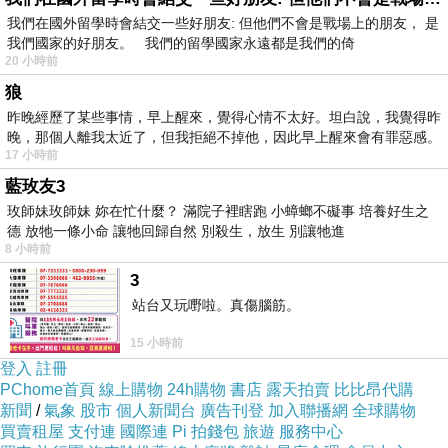
我們在國外留學時會結交一些好朋友: 但他們不會是戰場上的朋友， 是
我們國家的好朋友。 我們的留學國家永遠都是我們的倚
20 小時前
狼
聖淘沙.2
昨晚經歷了某些事情，早上醒來，覺得心情不太好。坦白說，我覺得昨
晚，那個人離我太近了，但我拒絕不掉他，因此早上醒來會有罪惡感。
17 小時前
前兩晚我們入住於『聖淘沙喜樂度假酒店
藍玫友3
（Sentosa Siloso Beach Resort）』
玫師妹玫師妹 妳在忙什麼？ 滿院子裡瞎跑 小蟑螂不礙事 培養好生之
德 放牠一條小命 讓牠回歸自然 別殺生，放生 別讓牠進
8 小時前
3
站台又玩嘢啦。真傷腦筋。
聖淘沙.3
15 小時前
登入
註冊
『聖淘沙喜樂度假酒店（Sentosa Siloso Beach
PChome首頁
線上購物
24h購物
書店
露天拍賣
比比昂代購
新聞
/
氣象
股市
個人新聞台
廣告刊登
加入聯播網
全球購物
Resort）』算是島上最經濟實惠的住宿選擇了
買賣租屋
支付連
國際連
Pi 拍錢包
旅遊
服務中心