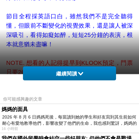
節目全程採英語口白，雖然我們不是完全聽得
懂，但眼前不斷變化的視覺效果，還是讓人被深
深吸引，看得如癡如醉，短短25分鐘的表演，根
本就意猶未盡嘛！
NOTE. 想看的人記得提早到KLOOK預定，門票
只要262元台幣，是定價的65折唷！
繼續閱讀
你可能感興趣的文章
聖淘沙.1
媽媽的面具
2026 年 8 月 6 日媽媽死後，每當讀到她的學生和好友寫到其生前如何
耐心有愛地教導他們，影響改變了他們的生命，我也感到驚訝，媽媽的
海灘站（Beach）出站後徒步10分鐘即可抵達飯
16 小時前
店
我們在國外留學時會結交一些好朋友: 但他們不會是戰場上的朋友