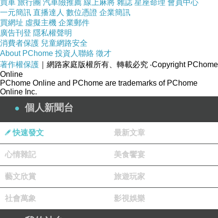
買車
旅行團
汽車險推薦
線上麻將
雜誌
星座命理
會員中心
一元簡訊
直播達人
數位憑證
企業簡訊
買網址
虛擬主機
企業郵件
廣告刊登
隱私權聲明
聖淘沙.4
消費者保護
兒童網路安全
About PChome
投資人聯絡
徵才
著作權保護
｜網路家庭版權所有、轉載必究
‧Copyright PChome
Welcome to Siloso Beach Resort
Online
PChome Online and PChome are trademarks of PChome
Online Inc.
個人新聞台
聖淘沙.5
快速發文
最新文章
心情雜記
美食饗宴
一起來瞧瞧這間備受好評的飯店吧
藝文欣賞
旅遊玩家
社會萬象
影視娛樂
聖淘沙.6