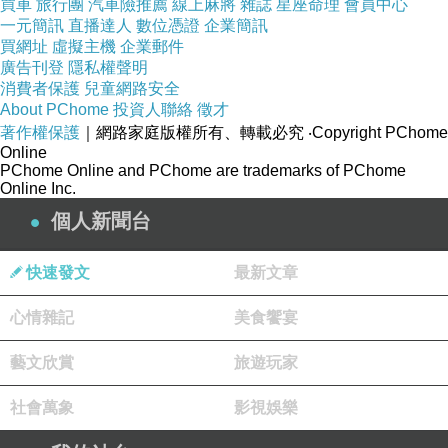
宴會用小甜點，同客人訂製既結婚蛋糕生日蛋糕，所以要
買車
旅行團
汽車險推薦
線上麻將
雜誌
星座命理
會員中心
一元簡訊
直播達人
數位憑證
企業簡訊
坐上CHEF呢個位可以話周身刀張張利，仲要經常做傳媒
買網址
虛擬主機
企業郵件
採訪或上電視。
廣告刊登
隱私權聲明
消費者保護
兒童網路安全
About PChome
投資人聯絡
徵才
我係酒店實習既日子確係學到唔少野，亦好好彩遇到唔錯
著作權保護
｜網路家庭版權所有、轉載必究
‧Copyright PChome
Online
既同事，個六個月都算過得唔錯。以我負責tea time甜點為
PChome Online and PChome are trademarks of PChome
Online Inc.
例，朝早先做簡單cuission，烤餅底、塔底、泡芙等，然後
個人新聞台
開始裝飾淋面，擠餡等等。有時遇著宴會就要做埋小甜
點，之後仲要攞整齊係盤上。中間遇著乾貨果泥生果奶類
快速發文
最新文章
品到左就要去收貨同整理，淨埋有時間就同chef de partie一
齊做cream同montage。而我最欣賞酒店係個canteen，前菜
心情雜記
美食饗宴
甜點飲料都係自助式，主菜自選一款咁，日日唔同，令人
藝文欣賞
旅遊玩家
好期待每日食咩餸。同埋有制服房，衫褲圍裙都有提供，
唔使自己洗好正。如果有機會我都想再入酒店度做，不過
社會萬象
影視娛樂
酒店既競爭都唔少，好多人都想入，有時都要講運氣或者