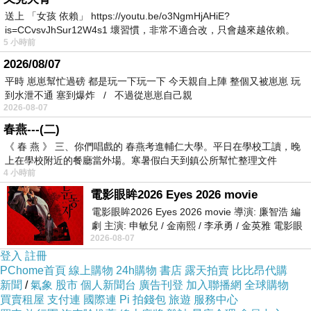
末會有brunch由tea time同一些餐廳同事一齊合作完成。有
送上 「女孩 依賴」 https://youtu.be/o3NgmHjAHiE?
is=CCvsvJhSur12W4s1 壞習慣，非常不適合改，只會越來越依賴。
D酒店就無分得咁清楚，大家輪流做唔同既野務求大家都
5 小時前
我害怕的
熟習所有出品。
2026/08/07
平時 崽崽幫忙過磅 都是玩一下玩一下 今天親自上陣 整個又被崽崽 玩
到水泄不通 塞到爆炸 / 不過從崽崽自己親
唔同團隊既工作時間都略有不同，Le tour既要負責埋簡單
2026-08-07
既早餐(crepe可麗餅, 新鮮水果)佢地都要番好早，大約5點
春燕---(二)
半6點就要到，我主要係做tea time條line，大約7點左右到，
《 春 燕 》 三、你們唱戲的 春燕考進輔仁大學。平日在學校工讀，晚
上在學校附近的餐廳當外場。寒暑假白天到鎮公所幫忙整理文件
我地同le tour都大約下午5,6點結束。而餐廳既團隊佢地有
4 小時前
早有晏，就番service時間排日班同晚班，咁就可以唔使
電影眼眸2026 Eyes 2026 movie
coupure(落場), 不過聞說佢地夜晚有時都收好晏。
電影眼眸2026 Eyes 2026 movie 導演: 廉智浩 編
劇 主演: 申敏兒 / 金南熙 / 李承勇 / 金英雅 電影眼
2026-08-07
眸2026描述攝影師徐珍因遺
係巴黎五星Palace大酒店既CHEF都相當出名，甚至成為酒
登入
註冊
PChome首頁
店既icon，所以佢地既出品都相當嚴格認真，而且涉獵範
線上購物
24h購物
書店
露天拍賣
比比昂代購
新聞
/
氣象
股市
個人新聞台
廣告刊登
加入聯播網
全球購物
圍甚廣，包括甜點店既單品甜點，餐廳既盤飾甜點，仲有
買賣租屋
支付連
國際連
Pi 拍錢包
旅遊
服務中心