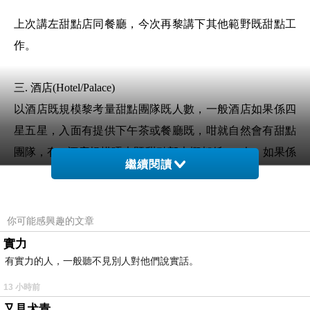
上次講左甜點店同餐廳，今次再黎講下其他範野既甜點工
作。
三. 酒店(Hotel/Palace)
以酒店既規模黎考量甜點團隊既人數，一般酒店如果係四
星五星，入面有提供下午茶或餐廳既，咁就自然會有甜點
團隊，有D酒店規模唔大既甜點部大概都係2~4人，如果係
繼續閱讀
五星甚至係冠上Palace既稱呼，咁金碧輝煌既酒店既甜點
團隊人自然就多好多，可以去到20人或以上。我曾經係一
間五星Palace既酒店實習過，當時連埋實習生都差唔多20
你可能感興趣的文章
人，而且酒店係全年365日無休，所以我地係要排班輪休。
實力
當時酒店既甜點部有四個主要團隊，分Le tour(負責所有麵
有實力的人，一般聽不見別人對他們說實話。
團既製作)，Tea time(負責下午茶單品甜點及宴會小甜點)，
13 小時前
另外兩個團隊分別負責兩間星級餐廳既甜點，另外每個周
又見犬青