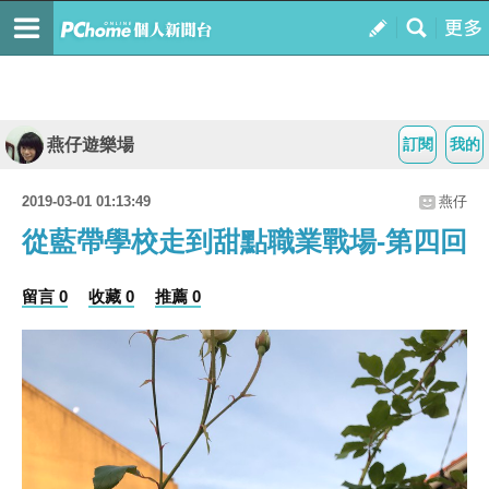
燕仔遊樂場
訂閱
我的
2019-03-01 01:13:49
燕仔
從藍帶學校走到甜點職業戰場-第四回
留言 0
收藏 0
推薦 0