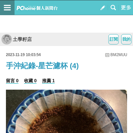
土學籽店
訂閱
我的
2023-11-19 10:03:54
BM2MUU
手沖紀錄-星芒濾杯 (4)
留言 0
收藏 0
推薦 1