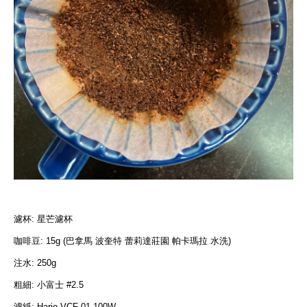
濾杯: 星芒濾杯
咖啡豆: 15g (巴拿馬 波奎特 蕾莉達莊園 帕卡瑪拉 水洗)
注水: 250g
粗細: 小富士 #2.5
濾紙: Hario VCF-01-100W