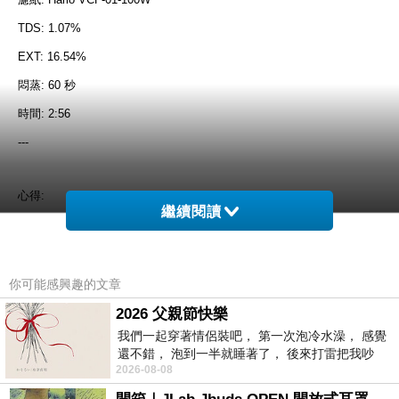
TDS: 1.07%
EXT: 16.54%
悶蒸: 60 秒
時間: 2:56
---
心得:
繼續閱讀
1.) 悶蒸後採用一次注水的方式
2.) 沖煮時間雖然比上次減少一分鐘左右,但若加上斷水時間,其實差不多.
3.) 咖啡濃度只有 1.07%, 萃取率也下降至 16.54%.
你可能感興趣的文章
4.) 喝著還可以,沒有苦澀味.
2026 父親節快樂
5.) 如果不考慮手沖技巧,目前來看要提高濃度,
將粉磨的細一點
,或者
增加
我們一起穿著情侶裝吧， 第一次泡冷水澡， 感覺
還不錯， 泡到一半就睡著了， 後來打雷把我吵
浸泡時間(斷水次數)
,是比較可行的方法.
2026-08-08
醒， 手