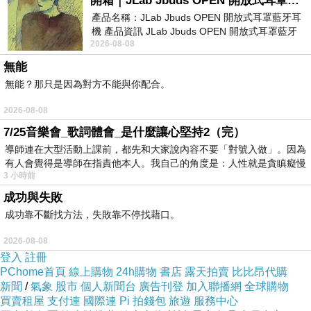
開箱｜JLab Jbuds OPEN 開放式耳罩藍牙耳機 - 設計美學，輕巧、透氣、環境音全物理達成！
產品名稱：JLab Jbuds OPEN 開放式耳罩藍牙耳
機 產品資訊 JLab Jbuds OPEN 開放式耳罩藍牙
2026-08-08
耳機評語：非常有特色，值得喜愛美型工
無能
無能？那只是因為對方不能與你配合。
2026-08-08
7/25音樂會_歌詞體會_是什麼讓心堅持2（完）
導師連在大型活動上課前，都先和大家說內容不要「對號入做」。因為
有人會覺得是導師在指責他本人。我自己的角度是：人性就是貪瞋癡慢
3 小時前
成功與失敗
成功靠不斷找方法，失敗靠不停找藉口。
2026-08-08
登入
註冊
PChome首頁
線上購物
24h購物
書店
露天拍賣
比比昂代購
新聞
/
氣象
股市
個人新聞台
廣告刊登
加入聯播網
全球購物
買賣租屋
支付連
國際連
Pi 拍錢包
旅遊
服務中心