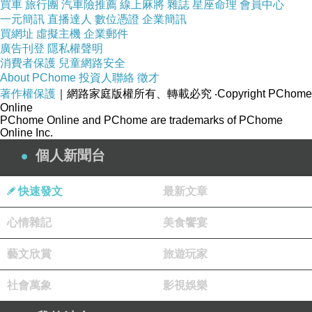
買車
旅行團
汽車險推薦
線上麻將
雜誌
星座命理
會員中心
一元簡訊
直播達人
數位憑證
企業簡訊
買網址
虛擬主機
企業郵件
廣告刊登
隱私權聲明
消費者保護
兒童網路安全
About PChome
投資人聯絡
徵才
著作權保護
｜網路家庭版權所有、轉載必究
‧Copyright PChome
Online
PChome Online and PChome are trademarks of PChome
Online Inc.
個人新聞台
快速發文
最新文章
心情雜記
美食饗宴
藝文欣賞
旅遊玩家
社會萬象
影視娛樂