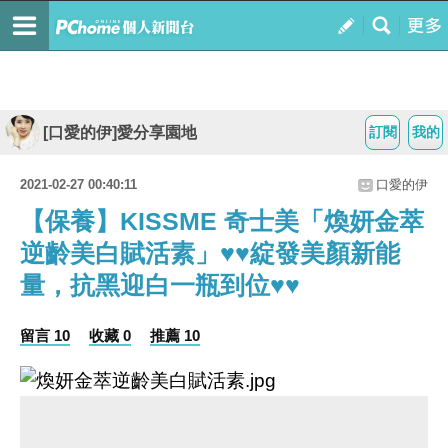
[口愛的伊]愛分享園地
訂閱
我的
2021-02-27 00:40:11
口愛的伊
【保養】KISSME 奇士美「煥妍金萃
逆齡美白賦活素」♥♥綻發美顏新能
量，抗黑迎白一瓶到位♥♥
留言 10
收藏 0
推薦 10