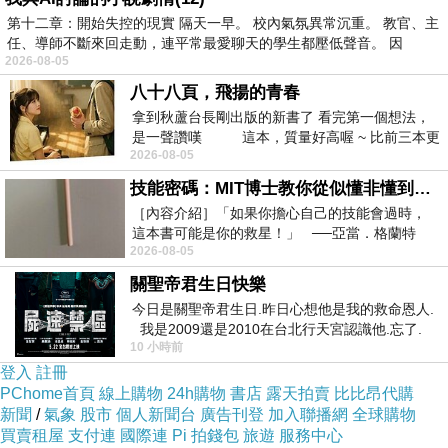
第十二章：開始失控的現實 隔天一早。 校內氣氛異常沉重。 教官、主
任、導師不斷來回走動，連平常最愛聊天的學生都壓低聲音。 因
2026-08-05
紅色瓶身超吸睛，華麗貴氣逼人；
八十八頁，飛揚的青春
壓瓶式的設計方便使用，添加2%傳明酸，
拿到秋蘆台長剛出版的新書了 看完第一個想法，
能抑制肌膚黑色素生成 ，預防斑點沉著；
是一聲讚嘆 這本，質量好高喔 ~ 比前三本更
2026-08-05
勝一
並搭配水解酵母、角鯊烷、澳洲堅果籽油、黃芩
萃取精華，
技能密碼：MIT博士教你從似懂非懂到穩定輸出，把專業變事業的職能升級攻略 /麥特．比恩(容錯)
多重保濕成分，補充肌膚所需營養，
［內容介紹］「如果你擔心自己的技能會過時，
啟動肌膚防禦機制，維持肌膚自然健康，充滿青
這本書可能是你的救星！」 ──亞當．格蘭特
2026-08-05
（Adam Grant），《
春光采。
關聖帝君生日快樂
今日是關聖帝君生日.昨日心想他是我的救命恩人.
我是2009還是2010在台北行天宮認識他.忘了.
10 小時前
一個奇摩交友的網友學
登入
註冊
PChome首頁
線上購物
24h購物
書店
露天拍賣
比比昂代購
新聞
/
氣象
股市
個人新聞台
廣告刊登
加入聯播網
全球購物
買賣租屋
支付連
國際連
Pi 拍錢包
旅遊
服務中心