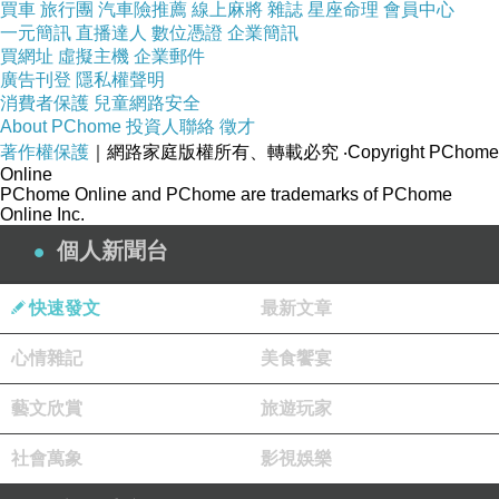
買車
旅行團
汽車險推薦
線上麻將
雜誌
星座命理
會員中心
一元簡訊
直播達人
數位憑證
企業簡訊
買網址
虛擬主機
企業郵件
廣告刊登
隱私權聲明
消費者保護
兒童網路安全
About PChome
投資人聯絡
徵才
著作權保護
｜網路家庭版權所有、轉載必究
‧Copyright PChome
Online
PChome Online and PChome are trademarks of PChome
Online Inc.
個人新聞台
快速發文
最新文章
逆齡美白賦活素屬於凝膠狀質地，
無添加香料、無色素、無礦物油、無酒精。
心情雜記
美食饗宴
藝文欣賞
旅遊玩家
社會萬象
影視娛樂