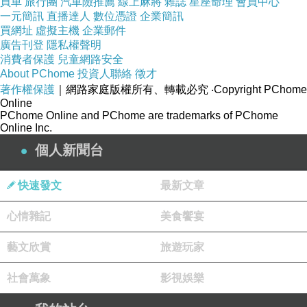
買車
旅行團
汽車險推薦
線上麻將
雜誌
星座命理
會員中心
一元簡訊
直播達人
數位憑證
企業簡訊
買網址
虛擬主機
企業郵件
廣告刊登
隱私權聲明
消費者保護
兒童網路安全
About PChome
投資人聯絡
徵才
著作權保護
｜網路家庭版權所有、轉載必究
‧Copyright PChome
Online
PChome Online and PChome are trademarks of PChome
Online Inc.
個人新聞台
內容物透過圓孔溢流出來，不過用量難抓，
得稍加用力搖晃瓶身，才能倒出適量精華液。
快速發文
最新文章
心情雜記
美食饗宴
藝文欣賞
旅遊玩家
社會萬象
影視娛樂