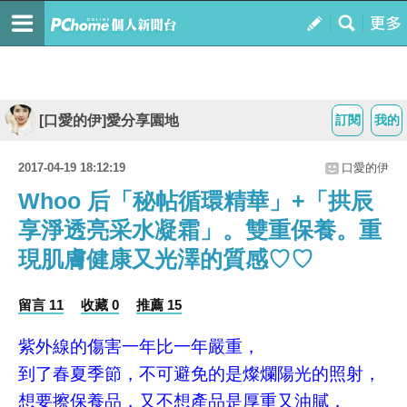
[口愛的伊]愛分享園地
訂閱
我的
2017-04-19 18:12:19
口愛的伊
Whoo 后「秘帖循環精華」+「拱辰
享淨透亮采水凝霜」。雙重保養。重
現肌膚健康又光澤的質感♡♡
留言 11
收藏 0
推薦 15
紫外線的傷害一年比一年嚴重，
到了春夏季節，不可避免的是燦爛陽光的照射，
想要擦保養品，又不想產品是厚重又油膩，