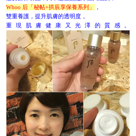
Whoo
后「秘帖
+
拱辰享保養系列」
，
雙重養護，提升肌膚的透明度，
重現肌膚健康又光澤的質感。