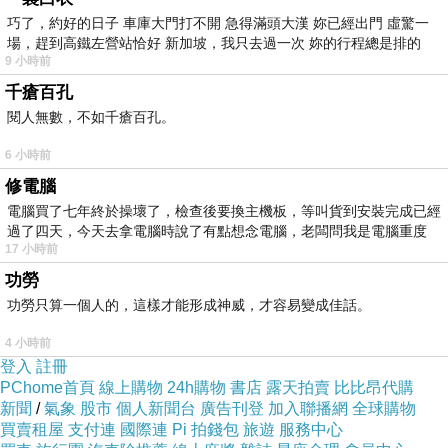
巧了，約好的日子 車庫大門打不開 急得滿頭大漢 妳已經出門 虛驚一
場，趕到高鐵左營站恰好 新加坡，我只去過一次 妳的行程總是排的
9 小時前
千瘡百孔
閱人無數，不如千瘡百孔。
6 小時前
修電腦
秘帖循環精華
強調能加速肌膚裡層水分循環，
電腦買了七年終於操壞了，檢查後要換主機板，等叫貨到安裝完成已經
在保養前先將肌膚調整成最容易吸收的狀態，
過了四天，今天去拿電腦時說了有點想念電腦，老闆問我是電腦重度
17 小時前
以引導後續保養能更快速有效地吸收。
功勞
功勞只算一個人的，這樣才能形成神威，才容易變成佳話。
4 小時前
登入
註冊
PChome首頁
線上購物
24h購物
書店
露天拍賣
比比昂代購
新聞
/
氣象
股市
個人新聞台
廣告刊登
加入聯播網
全球購物
買賣租屋
支付連
國際連
Pi 拍錢包
旅遊
服務中心