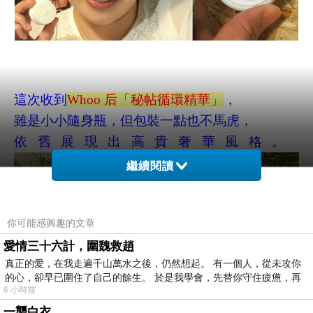
這次收到
Whoo
后「秘帖循環精華」
，
雖是小小隨身瓶，但包裝一點也不馬虎，
依舊展現出高貴奢華風格。
繼續閱讀
你可能感興趣的文章
愛情三十六計，圍魏救趙
真正的愛，在我走遍千山萬水之後，仍然想起。 有一個人，從未攻你
的心，卻早已圍住了自己的餘生。 於是我學會，先替你守住疲憊，再
6 小時前
一襲白衣