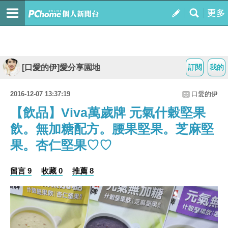
[口愛的伊]愛分享園地
訂閱
我的
2016-12-07 13:37:19
口愛的伊
【飲品】Viva萬歲牌 元氣什穀堅果
飲。無加糖配方。腰果堅果。芝麻堅
果。杏仁堅果♡♡
留言 9
收藏 0
推薦 8