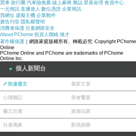
買車
旅行團
汽車險推薦
線上麻將
雜誌
星座命理
會員中心
一元簡訊
直播達人
數位憑證
企業簡訊
每一袋都有安心履歷QR Code線上即時查詢，
買網址
虛擬主機
企業郵件
產品溯源管理及檢驗報告透明公開，隨時看的到。
廣告刊登
隱私權聲明
消費者保護
兒童網路安全
About PChome
投資人聯絡
徵才
著作權保護
｜網路家庭版權所有、轉載必究
‧Copyright PChome
Online
PChome Online and PChome are trademarks of PChome
Online Inc.
個人新聞台
快速發文
最新文章
心情雜記
美食饗宴
藝文欣賞
旅遊玩家
社會萬象
影視娛樂