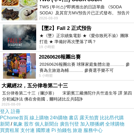
TWS (투어스)*即將推出的日語單曲 《SODA
萬歲牌 元氣無加糖什穀堅果飲
，3種口味各兩包，
SODA》及其官方MV預告片已正式發布。 預告片
分別是腰果堅果、芝麻堅果、杏仁堅果配方。
2026-08-09
一經發布， 就引發了粉絲們對這次夏季回
【墜2】Fall 2 正式預告
★《墜》正宗續集電影 ★《愛你致死不渝》團隊
打造 ★ 準備好再次墜落了嗎？
19 小時前
20260626報團出賽
20260626報團出賽 球隊家庭集體出遊............ 參
賽為主旅遊為輔............ 參賽選手樂不可
5 小時前
支............ 賽前旅遊
大藏經22，五分律卷第二十三
五分律卷第二十三（彌沙塞） 宋罽賓三藏佛陀什共竺道生等 譯 第四
分初滅諍法 佛在舍衛國，爾時諸比丘共鬪諍
2026-08-09
登入
註冊
PChome首頁
線上購物
24h購物
書店
露天拍賣
比比昂代購
新聞
/
氣象
股市
個人新聞台
廣告刊登
加入聯播網
全球購物
買賣租屋
支付連
國際連
Pi 拍錢包
旅遊
服務中心