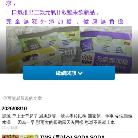
求，
一口氣推出三款元氣什穀堅果飲新品，
完全無額外添加糖，健康無負擔。
繼續閱讀
你可能感興趣的文章
2026/08/10
話說 早上太早起了 崽崽送完一號去學校以後 回家第一件事 先洗個熱
水澡 因為一早 那雨大的跟颱風天沒兩樣 崽崽不過就上車
21 小時前
TWS (투어스) SODA SODA