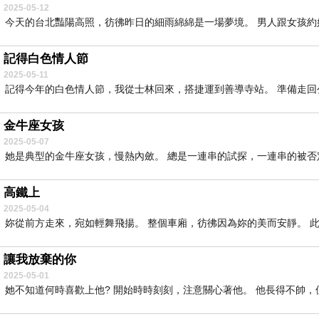
2025-05-12
今天的台北豔陽高照，彷彿昨日的細雨綿綿是一場夢境。 男人跟女孩約好
記得白色情人節
2025-05-11
記得今年的白色情人節，我從士林回來，搭捷運到善導寺站。 準備走回公司
金牛座女孩
2025-05-07
她是典型的金牛座女孩，慢熱內斂。 總是一連串的試探，一連串的被否定
高鐵上
2025-05-04
妳從前方走來，宛如輕舞飛揚。 整個車廂，彷彿因為妳的美而安靜。 此
讓我放棄的你
2025-05-01
她不知道何時喜歡上他? 開始時時刻刻，注意關心著他。 他長得不帥，但