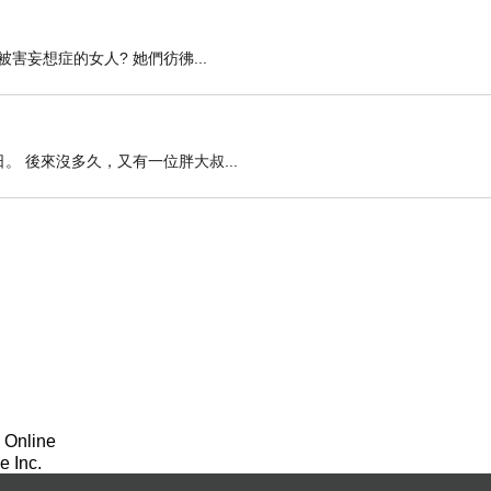
妄想症的女人? 她們彷彿...
。 後來沒多久，又有一位胖大叔...
 Online
 Inc.