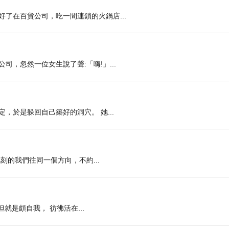
了在百貨公司，吃一間連鎖的火鍋店...
，忽然一位女生說了聲:「嗨!」...
，於是躲回自己築好的洞穴。 她...
刻的我們往同一個方向，不約...
就是頗自我， 彷彿活在...