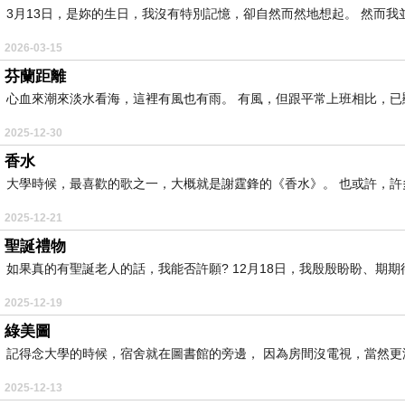
3月13日，是妳的生日，我沒有特別記憶，卻自然而然地想起。 然而我並
2026-03-15
芬蘭距離
心血來潮來淡水看海，這裡有風也有雨。 有風，但跟平常上班相比，已顯溫
2025-12-30
香水
大學時候，最喜歡的歌之一，大概就是謝霆鋒的《香水》。 也或許，許多的
2025-12-21
聖誕禮物
如果真的有聖誕老人的話，我能否許願? 12月18日，我殷殷盼盼、期期待
2025-12-19
綠美圖
記得念大學的時候，宿舍就在圖書館的旁邊， 因為房間沒電視，當然更沒
2025-12-13