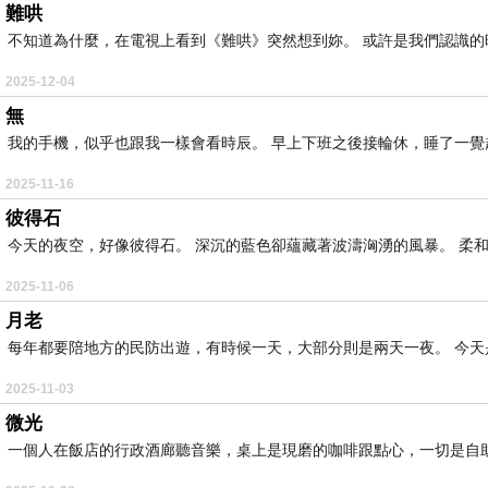
難哄
不知道為什麼，在電視上看到《難哄》突然想到妳。 或許是我們認識的時
2025-12-04
無
我的手機，似乎也跟我一樣會看時辰。 早上下班之後接輪休，睡了一覺起
2025-11-16
彼得石
今天的夜空，好像彼得石。 深沉的藍色卻蘊藏著波濤洶湧的風暴。 柔和的
2025-11-06
月老
每年都要陪地方的民防出遊，有時候一天，大部分則是兩天一夜。 今天是
2025-11-03
微光
一個人在飯店的行政酒廊聽音樂，桌上是現磨的咖啡跟點心，一切是自助