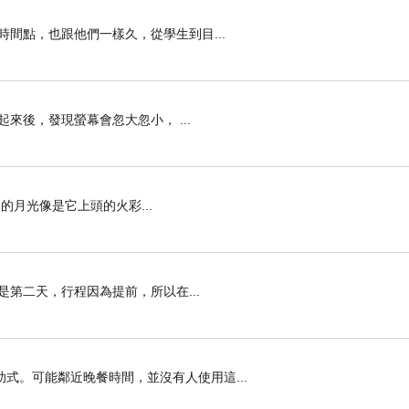
間點，也跟他們一樣久，從學生到目...
來後，發現螢幕會忽大忽小， ...
月光像是它上頭的火彩...
第二天，行程因為提前，所以在...
式。可能鄰近晚餐時間，並沒有人使用這...