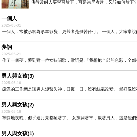
佛教常叫人要學習放下，可是當局者迷，又該如何放下? 
一個人
2025-05-31
一個人，常被形容為形單影隻，更甚者是孤苦伶仃。 一個人，大家常說的
夢詞
2025-05-21
作了一個夢，夢到對一位女孩唱歌，歌詞是:「我想把全部的色彩，全部都給妳…&
男人與女孩(3)
2025-05-16
疲憊的工作總是讓男人短暫失神，日復一日，沒有絲毫改變。 就好像沒有
男人與女孩(2)
2025-05-16
寧靜地夜晚，似乎連月亮都睡著了。 女孩開著車，載著男人，這是他們難得
男人與女孩(1)