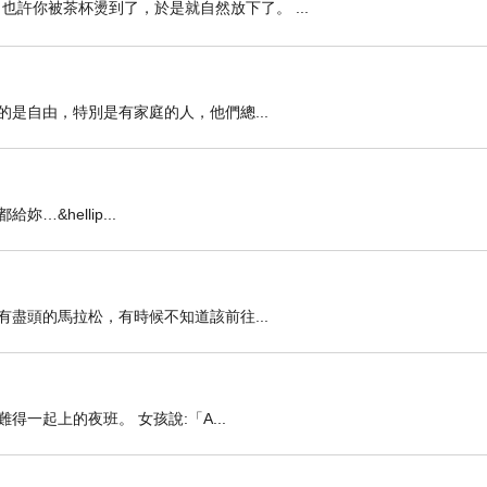
也許你被茶杯燙到了，於是就自然放下了。 ...
是自由，特別是有家庭的人，他們總...
hellip...
盡頭的馬拉松，有時候不知道該前往...
一起上的夜班。 女孩說:「A...