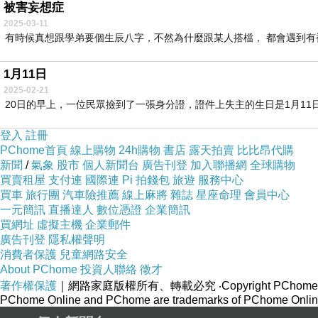
被害妄想症
2025-03-11
有時候真想跟學弟要個生辰八字，不然為什麼跟某人搭檔， 都會遇到有被害
1月11日
2025-02-21
20日的早上，一位民眾撿到了一張身分證，證件上失主的生日是1月11日
登入
註冊
PChome首頁
線上購物
24h購物
書店
露天拍賣
比比昂代購
新聞
/
氣象
股市
個人新聞台
廣告刊登
加入聯播網
全球購物
買賣租屋
支付連
國際連
Pi 拍錢包
旅遊
服務中心
買車
旅行團
汽車險推薦
線上麻將
雜誌
星座命理
會員中心
一元簡訊
直播達人
數位憑證
企業簡訊
買網址
虛擬主機
企業郵件
廣告刊登
隱私權聲明
消費者保護
兒童網路安全
About PChome
投資人聯絡
徵才
著作權保護
｜網路家庭版權所有、轉載必究
‧Copyright PChome
PChome Online and PChome are trademarks of PChome Online