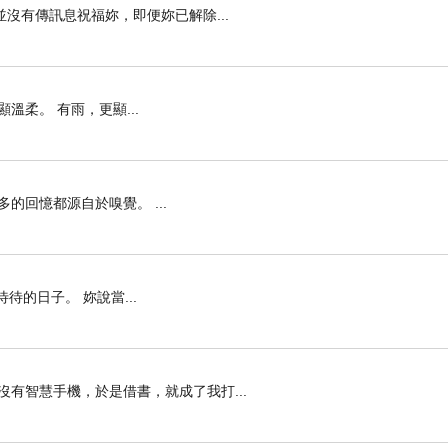
沒有傳訊息祝福妳，即便妳已解除...
柔。 有雨，更顯...
回憶都源自於嗅覺。 ...
待的日子。 妳說當...
有智慧手機，於是借書，就成了我打...