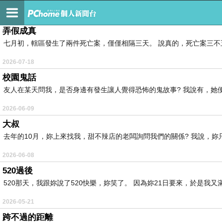
◇ 沉默之心 ◇
弄假成真
七月初，轄區發生了兩件死亡案，僅僅相隔三天。 說真的，死亡案三不五
2026-07-18
校園鬼話
友人在某天問我，是否身邊有發生讓人覺得恐怖的鬼故事? 我說有，她便要
2026-06-09
大叔
去年的10月，妳上來找我，甜不辣店的老闆詢問我們的關係? 我說，妳只
2026-06-08
520過後
520那天，我跟妳說了520快樂，妳笑了。 因為妳21日要來，於是我又滿
2026-05-21
跨不過的距離