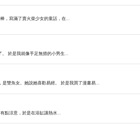
棒，寫滿了賣火柴少女的童話，在...
 於是我就像手足無措的小男生...
是雙魚女。她說她喜歡易經。 於是我買了漫畫易...
有點涼意，於是在浴缸讓熱水...