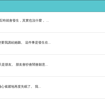
時就會發生，其實也沒什麼， ...
我講給她聽。 這件事是發生在...
是朋友。 朋友會吵會鬧會願意...
心雀躍地再度失眠了。 我...