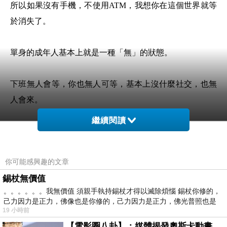
所以如果沒有手機，不使用
ATM
，我想你在這個世界就等
於消失了。
單身的成年人基本上就是一種「無」的狀態。
下班無人會等，你也無人可等，基本上沒什麼社交，也無
人會來。
繼續閱讀
甚至更認清楚了自己的無能為力，還有對生活，對生命的
無可奈何。
你可能感興趣的文章
錫杖無價值
也難怪孔子說四十不惑，畢竟看多了光怪陸離，很多事情
。。。。。。我無價值 須親手執持錫杖才得以滅除煩惱 錫杖你修的，
也不會大驚小怪。
己力因力是正力，佛像也是你修的，己力因力是正力，佛光普照也是
19 小時前
就好像小孩，第一次遇到下雨時的驚訝。
【電影圈八卦】：媒體揭發奧斯卡動畫項目投票醜聞！好萊塢為什麼看不起動畫電影？