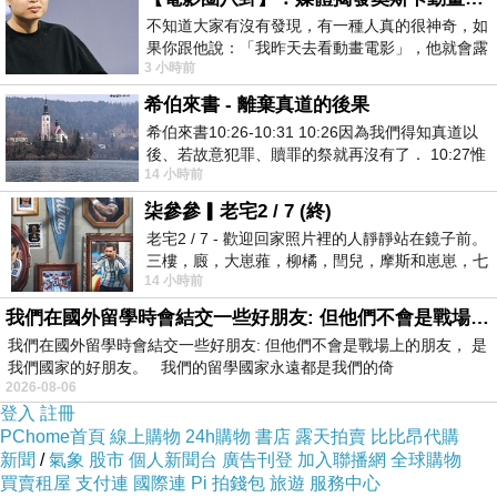
不知道大家有沒有發現，有一種人真的很神奇，如
就好像初戀，第一次遇到她時的臉紅心跳。
果你跟他說：「我昨天去看動畫電影」，他就會露
3 小時前
出一種慈祥的微笑，然後問你是不是陪小
成年人的心境，逐漸如莊子所說的
:
「
形固可使如槁木，而
希伯來書 - 離棄真道的後果
希伯來書10:26-10:31 10:26因為我們得知真道以
心固可使如死灰。」
後、若故意犯罪、贖罪的祭就再沒有了． 10:27惟
14 小時前
有戰懼等候審判和那燒滅眾敵人的烈火
逐漸地心靈平靜，不被外界所誘惑，進而情緒波動。
柒參參▎老宅2 / 7 (終)
老宅2 / 7 - 歡迎回家照片裡的人靜靜站在鏡子前。
三樓，廄，大崽蕥，柳橘，閆兒，摩斯和崽崽，七
你也更把握當下，專注在自身的狀態，對於一些八卦、
流
14 小時前
個人整整齊齊地站在鏡框之外，如同
言蜚語，嗤之以鼻。
我們在國外留學時會結交一些好朋友: 但他們不會是戰場上的朋友
我們在國外留學時會結交一些好朋友: 但他們不會是戰場上的朋友， 是
我們國家的好朋友。 我們的留學國家永遠都是我們的倚
因為你知道這些東西是與你無關的，也不會影響到你，所
2026-08-06
以不需要人云亦云，
登入
註冊
PChome首頁
線上購物
24h購物
書店
露天拍賣
比比昂代購
新聞
/
氣象
股市
個人新聞台
廣告刊登
加入聯播網
全球購物
就讓謠言止於智者。
買賣租屋
支付連
國際連
Pi 拍錢包
旅遊
服務中心