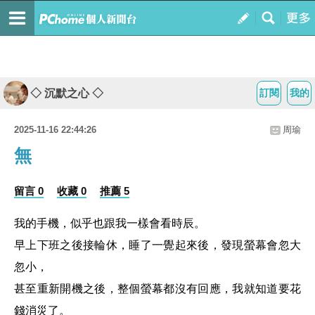
◇ 沉默之心 ◇
訂閱
我的
2025-11-16 22:44:26
周瑜
無
留言 0
收藏 0
推薦 5
我的手機，似乎也跟我一樣會看時辰。
早上下班之後接輪休，睡了一覺起來後，發現螢幕會忽大
忽小，
甚至重新開機之後，整個螢幕都沒有回應，我就知道要花
錢消災了。