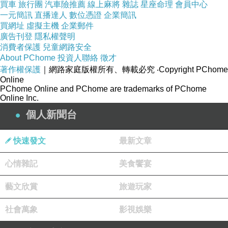
買車
旅行團
汽車險推薦
線上麻將
雜誌
星座命理
會員中心
自己沒有比較聰明，只是多了一份灑脫，少了一份執著。
一元簡訊
直播達人
數位憑證
企業簡訊
買網址
虛擬主機
企業郵件
廣告刊登
隱私權聲明
自己也沒有多無欲無求，只是你知道得之我幸，不得我
消費者保護
兒童網路安全
命。
About PChome
投資人聯絡
徵才
著作權保護
｜網路家庭版權所有、轉載必究
‧Copyright PChome
Online
沒有手機的訊息聲，世界終於安靜了許多。
PChome Online and PChome are trademarks of PChome
Online Inc.
個人新聞台
快速發文
最新文章
彼得石
上一篇：
心情雜記
美食饗宴
難哄
下一篇：
藝文欣賞
旅遊玩家
社會萬象
影視娛樂