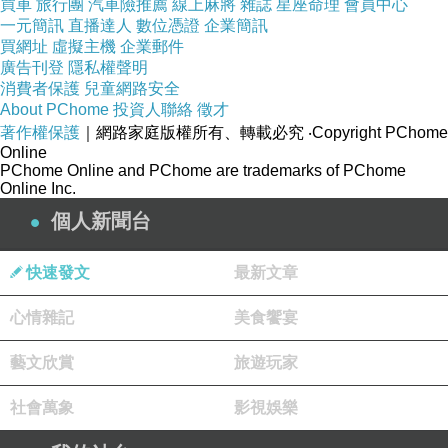
買車
旅行團
汽車險推薦
線上麻將
雜誌
星座命理
會員中心
一元簡訊
直播達人
數位憑證
企業簡訊
買網址
虛擬主機
企業郵件
廣告刊登
隱私權聲明
消費者保護
兒童網路安全
About PChome
投資人聯絡
徵才
著作權保護
｜網路家庭版權所有、轉載必究
‧Copyright PChome
Online
PChome Online and PChome are trademarks of PChome
Online Inc.
個人新聞台
快速發文
最新文章
心情雜記
美食饗宴
藝文欣賞
旅遊玩家
社會萬象
影視娛樂