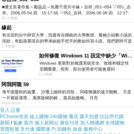
■潘文良著作集＞勵益品＞魚雁千里共今緣＞吉祥_051~054 ▽051_吉
祥。2006.05.04.四 15:17:56 ▽052_吉祥。2006.06.08.四 12:27:
21 小時前
緣起
有次回到台中靜宜大學，找還有在聯絡的大學教授。看她介紹教小說的
現狀，有點羨慕現在的學弟妹能手把手的教如何寫小說。我們那時可是
7 小時前
如何修復 Windows 11 設定中缺少「Windows 更新」？
Windows 更新對於維護系統安全、效能和穩定性
至關重要。然而，部分使用者可能會遇到
5 小時前
Windows 11 設定應用程式中缺少「Windows 更
吧台料理區分為二邊；左邊是燒烤區；右邊是生
新」
阿我阿龍 59
食料理區。
海平面盤桓的旋鷹， 沙灘上細碎的貝殼， 同樣矯健的遠方馳帆。 天是
一片紫藍漆黑， 風寒陡峭的崕， 孤高如傲梅。 月亮
2026-08-09
登入
註冊
PChome首頁
線上購物
24h購物
書店
露天拍賣
比比昂代購
新聞
/
氣象
股市
個人新聞台
廣告刊登
加入聯播網
全球購物
生食料理區後面工具刀不少把！原來日本料理會
買賣租屋
支付連
國際連
Pi 拍錢包
旅遊
服務中心
用到這麼多把刀？！