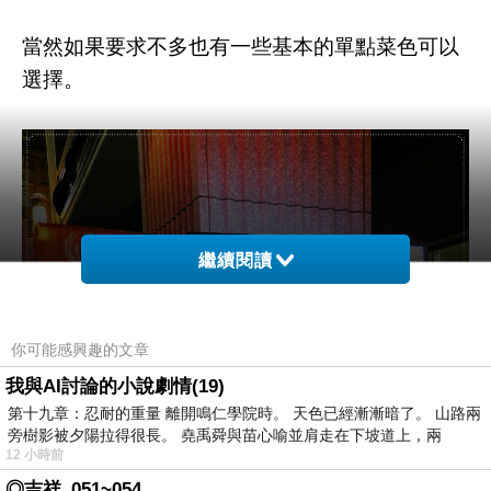
當然如果要求不多也有一些基本的單點菜色可以
選擇。
繼續閱讀
你可能感興趣的文章
我與AI討論的小說劇情(19)
第十九章：忍耐的重量 離開鳴仁學院時。 天色已經漸漸暗了。 山路兩
旁樹影被夕陽拉得很長。 堯禹舜與苗心喻並肩走在下坡道上，兩
12 小時前
◎吉祥_051~054