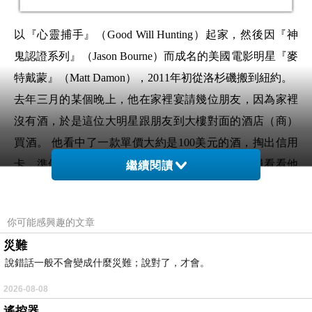
以『心靈捕手』（Good Will Hunting）起家，然後因『神
鬼認證系列』（Jason Bourne）而成名的美國電影明星『麥
特戴蒙』（Matt Damon），2011年初從洛杉磯搬到紐約。
去年三月的某個晚上，他在家裡宴請幾位朋友，因為家裡
沒有酒，於是這位大明星跟朋友到大樓對面的酒店（商）
買酒。 他看中了一款單價大約是100美元的酒，掏出信用
卡，準備買『一箱』回去跟朋友們一起享用。店員看看他
繼續閱讀
的卡，打電話請示老闆後，拒絕收這張信用卡，堅持必須
用現金付款（Cash Only）。
你可能感興趣的文章
麥特戴蒙拿出ID給店員，『我就是演電影的麥特
災難
戴蒙！』，店員搖頭，不接受這個看起來『不知
說錯話一般不會變成什麼災難；說對了，才會。
道是誰/可能是假冒』的男人用『可能是假的信用
卡』買一箱一瓶要100美元的酒。
2026-08-08
遙控器