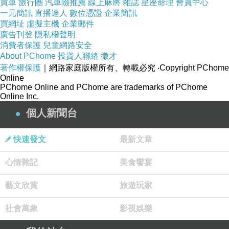
買車
旅行團
汽車險推薦
線上麻將
雜誌
星座命理
會員中心
了，另一間最近的酒商在十條街外。很好，以後買酒就是
一元簡訊
直播達人
數位憑證
企業簡訊
買網址
虛擬主機
企業郵件
你的責任了，用走的去，不准給我搭車！！』
廣告刊登
隱私權聲明
.
消費者保護
兒童網路安全
About PChome
投資人聯絡
徵才
.
著作權保護
｜網路家庭版權所有、轉載必究
‧Copyright PChome
＊＊＊
Online
PChome Online and PChome are trademarks of PChome
.
Online Inc.
.
個人新聞台
簡評：
一、麥特戴蒙在紐約的家一定沒有酒櫃。
快速發文
最新文章
二、麥特戴蒙真的很有錢，一瓶100美元的酒，可以隨便就
心情雜記
美食饗宴
買一箱（12瓶）。我猜應該是紅酒，比較適合買一箱，喝
不完也可以慢慢等陳年。
藝文欣賞
旅遊玩家
三、酒專通常有賺一手，又是開在紐約的昂貴店面，我想
社會萬象
影視娛樂
所謂一瓶100美元的酒，應該是年份普通的波爾多的二級酒