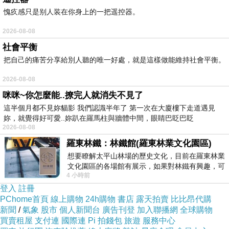
紐約是一個很開放的城市，改名、扮演明星或整形成明星
愧疚感只是别人装在你身上的一把遥控器。
樣子都是合法的。這點，從洛杉磯搬過去的麥特戴蒙不太
2026-08-08
清楚，但當地店員卻很瞭解。
社會平衡
麥特戴蒙沒有那麼多現金可以付錢，只好悻悻然離去。
把自己的痛苦分享給別人聽的唯一好處，就是這樣做能維持社會平衡。
回到公寓，他越想越生氣，於是翻了翻家裡，想拿曾拍過
的電影DVD給店員看，但卻連一張片子也找不到。 最後只
2026-08-08
咪咪~你怎麼能..撩完人就消失不見了
好拿之前朋友給的一本沒什麼名氣的德文雜誌，『裡面有
這半個月都不見妳貓影 我們認識半年了 第一次在大廈樓下走道遇見
他的相片』。
妳，就覺得好可愛..妳趴在羅馬柱與牆體中間，眼睛巴眨巴眨
麥特戴蒙怒氣沖沖地回到酒店，將雜誌展示給店員，『這
2026-08-08
羅東林鐵：林鐵館(羅東林業文化園區)
就是我！..... 你們以後別想做我的生意了！！』，店員看了
想要瞭解太平山林場的歷史文化，目前在羅東林業
看，回應：『...... OK.... 』，靜默了一下後，這位巨星跟友
文化園區的各場館有展示，如果對林鐵有興趣，可
人只好摸著鼻子離開，當然也沒有買任何的酒。
4 小時前
以到林鐵館。 這裡展示從山下
登入
註冊
PChome首頁
線上購物
24h購物
書店
露天拍賣
比比昂代購
回到家後，麥特戴蒙覺得並沒有『贏的』感覺。
新聞
/
氣象
股市
個人新聞台
廣告刊登
加入聯播網
全球購物
買賣租屋
支付連
國際連
Pi 拍錢包
旅遊
服務中心
他的太太 Lucy 對他說：『你把離家最近的買酒管道給毀