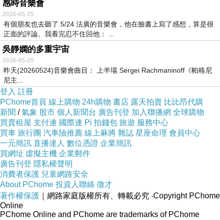
感時音樂會
2026-05-25
有個朋友也去聽了 5/24 法廣的音樂會，他在臉書上寫了感想，算是很
正面的評論。我看完忍不住回他： ...
吳靜嫻的多重宇宙
2026-05-25
昨天(20260524)音樂會曲目： 上半場 Sergei Rachmaninoff《帕格尼
尼主...
登入
註冊
PChome首頁
線上購物
24h購物
書店
露天拍賣
比比昂代購
新聞
/
氣象
股市
個人新聞台
廣告刊登
加入聯播網
全球購物
買賣租屋
支付連
國際連
Pi 拍錢包
旅遊
服務中心
買車
旅行團
汽車險推薦
線上麻將
雜誌
星座命理
會員中心
一元簡訊
直播達人
數位憑證
企業簡訊
買網址
虛擬主機
企業郵件
廣告刊登
隱私權聲明
消費者保護
兒童網路安全
About PChome
投資人聯絡
徵才
著作權保護
｜網路家庭版權所有、轉載必究
‧Copyright PChome
Online
PChome Online and PChome are trademarks of PChome