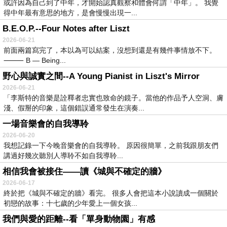
或許因為自己到了中年，才開始認真觀察和體會何謂「中年」。 我覺
得中年最有意思的地方，是會慢慢出現一...
B.E.O.P.--Four Notes after Liszt
2026-06-21
前面兩篇寫完了，本以為可以結案，沒想到還是有幾件事情放不下。
⸻ B — Being...
野心與誠實之間--A Young Pianist in Liszt's Mirror
2026-06-21
「李斯特的音樂是詮釋者忠實也致命的鏡子。當他的作品予人空洞、膚
淺、假掰的印象，這個錯誤通常發生在演奏...
一場音樂會的自我導聆
2026-06-20
我想記錄一下今晚音樂會的自我導聆。 原因很簡單，之前我跟朋友們
講過好幾次聽別人導聆不如自我導聆...
相信我會被接住——讀《城與不確定的牆》
2026-06-17
終於把《城與不確定的牆》看完。 很多人會把這本小說讀成一個關於
初戀的故事：十七歲的少年愛上一個女孩...
我們與愛的距離--看「單身動物園」有感