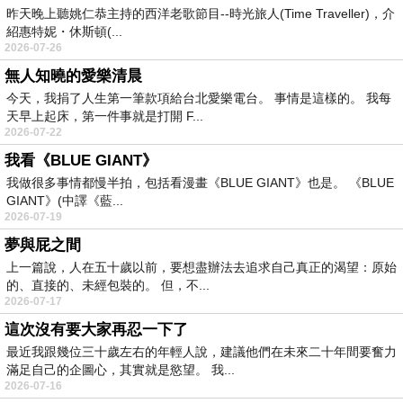
昨天晚上聽姚仁恭主持的西洋老歌節目--時光旅人(Time Traveller)，介
紹惠特妮・休斯頓(...
2026-07-26
無人知曉的愛樂清晨
今天，我捐了人生第一筆款項給台北愛樂電台。 事情是這樣的。 我每
天早上起床，第一件事就是打開 F...
2026-07-22
我看《BLUE GIANT》
我做很多事情都慢半拍，包括看漫畫《BLUE GIANT》也是。 《BLUE
GIANT》(中譯《藍...
2026-07-19
夢與屁之間
上一篇說，人在五十歲以前，要想盡辦法去追求自己真正的渴望：原始
的、直接的、未經包裝的。 但，不...
2026-07-17
這次沒有要大家再忍一下了
最近我跟幾位三十歲左右的年輕人說，建議他們在未來二十年間要奮力
滿足自己的企圖心，其實就是慾望。 我...
2026-07-16