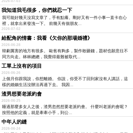
2026-07-03
我知道我毛很多，你們就忍一下
我可能好幾天沒寫文章了，手有點癢。剛好又有一件小事一直卡在心
裡，就拿出來發洩一下。 前幾天有個朋友...
2026-07-02
給配角的情書：我看《欠你的那場婚禮》
2026-06-28
韓劇厲害的地方有很多。 歐爸有夠多，製作敢砸錢，題材也願意往不
同方向走。林林總總，我覺得最難被取代...
工單上沒有的項目
2026-06-26
上個月你跟我說，你想離婚。 你說，你受不了回到家沒有人講話，這
樣的婚姻生活沒辦法再過下去。 我因...
渣男想要老派約會
2026-06-25
睡過那麼多女人之後，渣男忽然想要老派約會。 什麼叫老派約會呢？
按照他的定義，就是牽牽小手，到公...
中年人的縫
2026-06-24