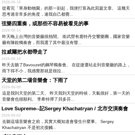
2026-06-16
從看完「單身動物園」的那一刻起，我便打算為此寫篇文章。 這幾天
思考過非常多的角度，連我自己都覺...
弦樂四重奏，或那些不容易被看見的事
2026-06-14
昨天晚上台灣的音樂廳很熱鬧。 衛武營有鹿特丹交響樂團，國家音樂
廳有陳銳獨奏會，而我選了其中最沒有聲...
拉威爾把水都帶走了
2026-06-10
昨天去聽了Bavouzet的鋼琴獨奏會。 在從捷運站走到音樂廳的路上，
雨下得不小，我感覺那就是很拉...
天堂的第二場音樂會：下雨了
2026-06-09
這是我到天堂的第二天。 昨天我到天堂的時候，天氣很好，第一天的
音樂會也很順利。 李希特彈了貝多芬...
Love Supreme--記Sergey Khachatryan / 北市交演奏會
2026-06-02
去聽這場音樂會之前，其實大概知道會發生什麼事。 Sergey
Khachatryan 不是初次接觸...