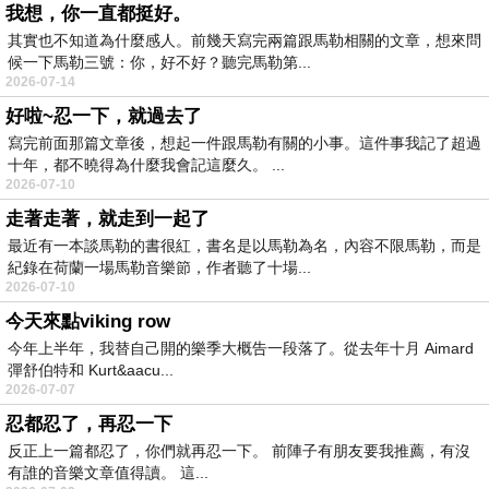
我想，你一直都挺好。
其實也不知道為什麼感人。前幾天寫完兩篇跟馬勒相關的文章，想來問
候一下馬勒三號：你，好不好？聽完馬勒第...
2026-07-14
好啦~忍一下，就過去了
寫完前面那篇文章後，想起一件跟馬勒有關的小事。這件事我記了超過
十年，都不曉得為什麼我會記這麼久。 ...
2026-07-10
走著走著，就走到一起了
最近有一本談馬勒的書很紅，書名是以馬勒為名，內容不限馬勒，而是
紀錄在荷蘭一場馬勒音樂節，作者聽了十場...
2026-07-10
今天來點viking row
今年上半年，我替自己開的樂季大概告一段落了。從去年十月 Aimard
彈舒伯特和 Kurt&aacu...
2026-07-07
忍都忍了，再忍一下
反正上一篇都忍了，你們就再忍一下。 前陣子有朋友要我推薦，有沒
有誰的音樂文章值得讀。 這...