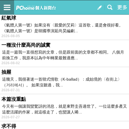
巴哈就是一次笑八個哈
訂閱
我的
紅氣球
《氣體人第一號》如果沒有〈親愛的艾莉〉這首歌，還是會很好看。
《氣體人第一號》是韓國導演延尚昊編劇...
2026-08-05
一種沒什麼高尚的誠實
這是一篇我一直很想寫的文章，但是跟前面的文章都不相同。 八個月
前換工作，我原本以為中年轉業最難適應...
2026-08-02
抽屜
這幾天，我很著迷一首韓式情歌（K-ballad）：成始境的〈在街上〉
（거리에서）。 如果沒聽過，我...
2026-07-31
本篇沒重點
今天有一個讓我蠻驚訝的消息，就是東野圭吾過世了。一位這麼多產又
這麼活躍的作家，就這樣走了，也蠻讓人唏...
2026-07-27
求不得