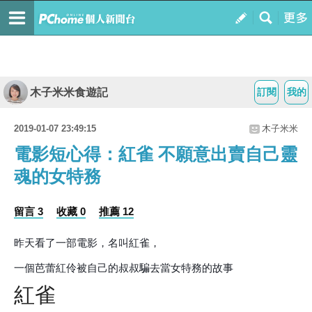
木子米米食遊記
訂閱
我的
2019-01-07 23:49:15
木子米米
電影短心得：紅雀 不願意出賣自己靈
魂的女特務
留言 3
收藏 0
推薦 12
昨天看了一部電影，名叫紅雀，
一個芭蕾紅伶被自己的叔叔騙去當女特務的故事
紅雀