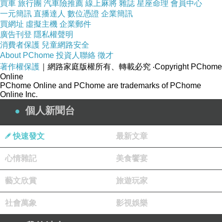
得。
買車
旅行團
汽車險推薦
線上麻將
雜誌
星座命理
會員中心
一元簡訊
直播達人
數位憑證
企業簡訊
買網址
虛擬主機
企業郵件
廣告刊登
隱私權聲明
消費者保護
兒童網路安全
About PChome
投資人聯絡
徵才
電影欣賞 緣分因為背叛而產生─我的蛋糕師情人
上一篇：
著作權保護
｜網路家庭版權所有、轉載必究
‧Copyright PChome
Online
電影欣賞 飲食男女─令人回味再三的老國片
下一篇：
PChome Online and PChome are trademarks of PChome
Online Inc.
個人新聞台
快速發文
最新文章
心情雜記
美食饗宴
藝文欣賞
旅遊玩家
Cevilla(大姐姐)
2019-01-13 12:25:36
社會萬象
影視娛樂
再找時間來看一下