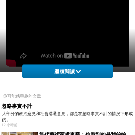
繼續閱讀
中間一度懷疑這部戲的劇情會走像亂倫主題。{根本沒有}
你可能感興趣的文章
一直很喜歡電影主角是聰明有魅力的女孩，
忽略事實不計
撇除部分噁心血腥鏡頭，
大部分的政治意見和社會溝通意見，都是在忽略事實不計的情況下形成
的。
這部電影塑造出很棒的女性，她有仇報仇，忠於自我
12 小時前
{片中的女孩為了忠於國家，必須犧牲身體當做武器}
當代藝術家盧嵐新：你看到的是我的輪廓，還是你的故事？——藏在藍色裡的希望與光