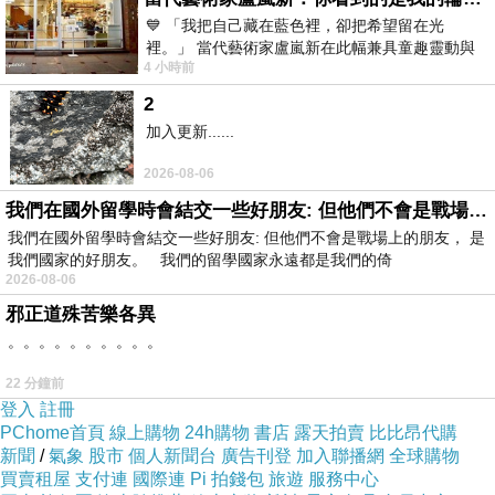
當然，如果男主角可以找更帥的人來演就太棒了。
💙 「我把自己藏在藍色裡，卻把希望留在光
裡。」 當代藝術家盧嵐新在此幅兼具童趣靈動與
4 小時前
抽象韻味的新作中，用湛藍的羽翼般色塊包覆著
2
加入更新......
2026-08-06
我們在國外留學時會結交一些好朋友: 但他們不會是戰場上的朋友
我們在國外留學時會結交一些好朋友: 但他們不會是戰場上的朋友， 是
我們國家的好朋友。 我們的留學國家永遠都是我們的倚
2026-08-06
邪正道殊苦樂各異
。。。。。。。。。。
22 分鐘前
男主角不是我的菜，可是很有才，之前還有導演過別的電影
登入
註冊
PChome首頁
線上購物
24h購物
書店
露天拍賣
比比昂代購
新聞
/
氣象
股市
個人新聞台
廣告刊登
加入聯播網
全球購物
ps發現寫一篇認真影評的時間太耗時了，純粹記錄簡單的心
買賣租屋
支付連
國際連
Pi 拍錢包
旅遊
服務中心