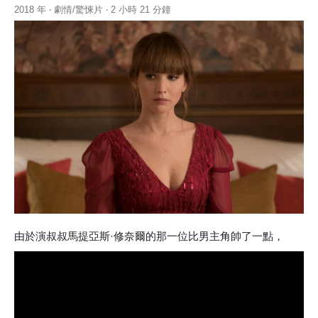
2018 年 ‧ 劇情/驚悚片 ‧ 2 小時 21 分鐘
由於演叔叔
馬提亞斯·修奈爾
的那一位比男主角帥了一點，