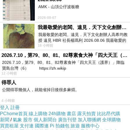
1.把糖水、麵粉、鹽放入麵包機，酵母粉放在酵母盒，使用麵
AMK - 山頂公仔波板糖
包麵團模式。
2.揉打10分鐘後，再加入奶油，揉打成麵團。
2026-08-07
3.水蜜桃切小塊，加點煉乳調製成內餡。
我最敬愛的老闆、遠見．天下文化創辦人高希均教授
4.麵糰發酵完成後，壓平成長方形的麵團。1/2麵皮切長條，另
我最敬愛的老闆、遠見．天下文化創辦人高希均教
授 遠見 HBR 社長楊瑪利 2026.08.06 我最敬愛的
外放上水蜜桃內餡，包起，捲起。
16 小時前
老闆、遠見．天下文化創辦人高希均教
5.長條狀的麵包圈，放入小花鍋，中間放一半的水蜜桃，二次
2026.7.10，第79、80、81、82尊素食大神「四大天王（護界）」降臨寶島台灣（6）
發酵35度35分鐘。
2026.7.10，第79、80、81、82尊素食神「四大天王（護界）」降臨
6.烤箱預熱200度，烘烤時間25分鐘，完成!!
寶島台灣（6） https://zh.wikip
12 小時前
得罪人
公開得罪幾個人，就能省掉日後很多麻煩。
附上百味人間的-Le Creuset薄荷綠21cm橢圓形淺鍋料理的連
結
4 小時前
登入
註冊
第一道:
義式番茄肉丸子
PChome首頁
線上購物
24h購物
書店
露天拍賣
比比昂代購
第二道:
煎烤鴨胸
新聞
/
氣象
股市
個人新聞台
廣告刊登
加入聯播網
全球購物
第三道:
白醬燉菜
買賣租屋
支付連
國際連
Pi 拍錢包
旅遊
服務中心
第四道:
無蛋無吉利丁提拉米蘇