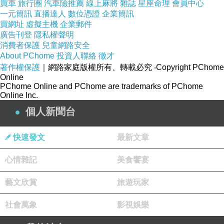
買車
旅行團
汽車險推薦
線上麻將
雜誌
星座命理
會員中心
第五道:
台灣紅藜鮮蝦溫沙拉
一元簡訊
直播達人
數位憑證
企業簡訊
第六道:
免烤箱地中海烤魚
買網址
虛擬主機
企業郵件
第七道:
起司肉醬燉蛋
廣告刊登
隱私權聲明
消費者保護
兒童網路安全
About PChome
投資人聯絡
徵才
著作權保護
｜網路家庭版權所有、轉載必究
‧Copyright PChome
Online
PChome Online and PChome are trademarks of PChome
Online Inc.
個人新聞台
黃色小花的歡心料理第五發-台式脆Q米香花生仁湯【Le Creuset小花鍋】
上一篇：
快速發文
最新文章
黃色小花的歡心料理第七發-義大利山珍海味米型麵【Le Creuset小花鍋】
下一篇：
心情雜記
美食饗宴
藝文欣賞
旅遊玩家
社會萬象
影視娛樂