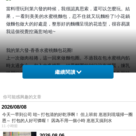
當料理玩到第六發的時候，我很認真思索，還可以怎麼玩。結
果，一看到美美的水蜜桃麵包，忍不住就又玩麵粉了!小花鍋
做麵包做大的好處是，整形好的麵糰呈現的花造型，很容易讓
我這個視覺控滿意!哈哈~
我的第六發-香香水蜜桃麵包花圈!
上一次做肉桂捲，這一回來做麵包圈。不過我在包水蜜桃內餡
時太過貪心，包入太多煉乳，結果麵團的封口沒有抓緊，煉乳
繼續閱讀
從開口流出來，造成外層的麵包有點濕性!還好，再度食用時
稍微用烤箱烤一下，外層酥脆，內層的水蜜桃還帶點冰涼的口
感，酸甜酸甜的味道，很迷人!!
你可能感興趣的文章
2026/08/08
【
水蜜桃麵包花圈
】
今天一早到公司 哇~ 打包清的好乾淨啊！ 但上班前 崽崽到現場掃一圈
材料:罐頭水蜜桃4半片、高筋麵粉280G、罐頭糖水150G、奶
恩～ 打包的人好可憐喔！ 因為不用一個小時 崽崽又搞到水
油30G、酵母粉少許、鹽少許
11 小時前
步驟:
2026.08.06