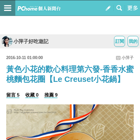
小萍子好吃遊記
訂閱
我的
2016-10-11 01:00:00
小萍子
黃色小花的歡心料理第六發-香香水蜜
桃麵包花圈【Le Creuset小花鍋】
留言 5
收藏 0
推薦 9