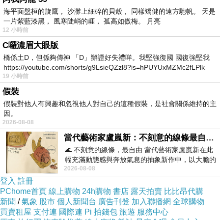
疾才來到世上。
海平面盤桓的旋鷹， 沙灘上細碎的貝殼， 同樣矯健的遠方馳帆。 天是
但是，不同時空生活的兩個人卻共同創造了宋詞
一片紫藍漆黑， 風寒陡峭的崕， 孤高如傲梅。 月亮
12 小時前
豪放派的兩座高峰。談起中國古代文學，宋詞是
C囉濃眉大眼版
無論如何繞不過去的，作為豪放派的代表人物，
橋係土D，但係夠傳神 「D」辦證好失禮咩。我堅強復國 國復強堅我
人們習慣於把北宋蘇軾和南宋辛棄疾合稱蘇辛。
https://youtube.com/shorts/g9LsieQZzl8?is=hPUYUxMZMc2fLPlk
19 小時前
蘇軾和辛棄疾是通過他們的詞作被後人聯繫在一
假裝
起的。
假裝對他人有興趣和忽視他人對自己的這種假裝，是社會關係維持的主
豪放派特點大體是創作視野較為廣闊，氣象恢弘
因。
雄放，喜用詩文手法、句法寫詞，語詞宏博，用
2026-08-08
當代藝術家盧嵐新：不刻意的線條最自由，讓色彩流動、筆觸自己說話
事較多，不拘音律，汪洋恣意，崇尚直率。
🌊 不刻意的線條，最自由 當代藝術家盧嵐新在此
雖同屬豪放派，但蘇軾和辛棄疾的詞風也有很大
幅充滿動態感與奔放氣息的抽象新作中，以大膽的
的不同，蘇詞清放，瀟洒疏朗，曠達超邁；辛詞
2026-08-08
藍色顏料在白色畫布上揮灑、壓印與流淌
登入
註冊
雄放，氣勢磅礴，沉鬱豪放。
PChome首頁
線上購物
24h購物
書店
露天拍賣
比比昂代購
詞人的風格既與個人性格特點、學識修養有關，
新聞
/
氣象
股市
個人新聞台
廣告刊登
加入聯播網
全球購物
也與作者所處的時代背景、周圍環境有關。
買賣租屋
支付連
國際連
Pi 拍錢包
旅遊
服務中心