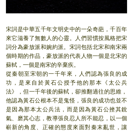
宋詞是中華五千年文明史中的一朵奇葩，千百年
來它滋養了無數人的心靈。人們習慣按風格把宋
詞分為豪放派和婉約派。宋詞包括北宋和南宋兩
個時期的作品，豪放派的代表人物一個是北宋的
蘇軾，一個是南宋的辛棄疾。
從秦朝至宋朝的一千年來，人們認為張良的成
功，是來自於黃石公授予他的那本《太公兵
法》，但一千年後的蘇軾，卻推翻過往的思維，
他認為黃石公根本不是鬼怪，張良的成功也並不
是因為那本太公兵法，而是因為黃石公挫其銳
氣、磨其心志，教導張良忍人所不能忍，以一個
嶄新的角度、正確的態度來面對秦末亂世，讓