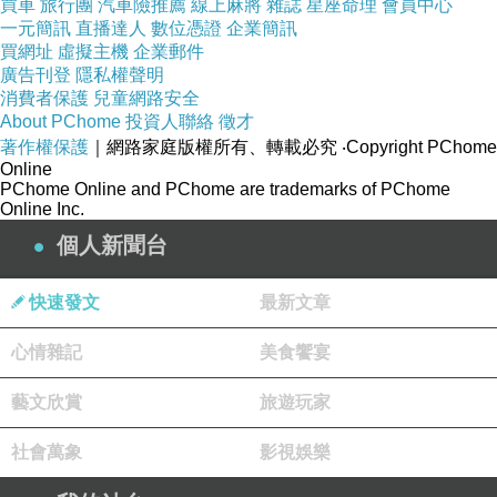
買車
旅行團
汽車險推薦
線上麻將
雜誌
星座命理
會員中心
蘇軾的家庭富有文學傳統，祖父蘇序好讀書，善
一元簡訊
直播達人
數位憑證
企業簡訊
作詩。父親蘇洵是古文名家，曾對蘇軾和其弟蘇
買網址
虛擬主機
企業郵件
廣告刊登
隱私權聲明
轍悉心指導。母親程氏有知識且深明大義，曾為
消費者保護
兒童網路安全
幼年的蘇軾講述《後漢書
·
范滂傳》，以古代志
About PChome
投資人聯絡
徵才
士的事跡勉勵兒子砥礪名節。當蘇軾
21
歲出蜀進
著作權保護
｜網路家庭版權所有、轉載必究
‧Copyright PChome
Online
京時，他的學識修養已經相當成熟了。
PChome Online and PChome are trademarks of PChome
Online Inc.
蘇軾所處的時代，正處於北宋王朝發生根本變化
個人新聞台
的時代，王安石變法，改革之風大盛，史稱「隆
宋」 。表面上，宋王朝歌舞昇平、鶯歌燕舞，但
快速發文
最新文章
實際上，朝野內外卻是矛盾密布，危機日深。王
安石變法強兵富國的初衷雖好，但在實際實施過
心情雜記
美食饗宴
程中卻加重了人民的負擔，引起了廣大農民的不
藝文欣賞
旅遊玩家
滿。蘇東坡的政治思想是比較保守的，他關注社
會現實，同情勞動人民，由於反對新法而被調離
社會萬象
影視娛樂
出京。