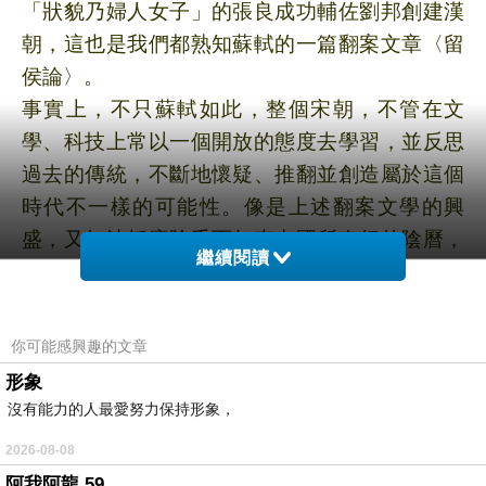
「狀貌乃婦人女子」的張良成功輔佐劉邦創建漢
朝，這也是我們都熟知蘇軾的一篇翻案文章〈留
侯論〉。
事實上，不只蘇軾如此，整個宋朝，不管在文
學、科技上常以一個開放的態度去學習，並反思
過去的傳統，不斷地懷疑、推翻並創造屬於這個
時代不一樣的可能性。像是上述翻案文學的興
盛，又如沈括廢除千百年來中國所奉行的陰曆，
繼續閱讀
懷疑陰曆對農事的準確性，並著手創立十二氣
曆，試圖讓曆法更貼近農業等等
…
。跳出框架、
開放的思考模式，才是宋朝文明真正會強盛的原
你可能感興趣的文章
因。
形象
蘇軾和辛棄疾的生命時間沒有重疊，他倆沒有在
沒有能力的人最愛努力保持形象，
同一時空里生活過。蘇軾生於公元
1037
年，卒於
2026-08-08
1101
年，其去世後
39
年也就是公元
1140
年，辛棄
阿我阿龍 59