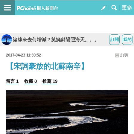
諸緣來去何增減？笑擁斜陽照海天。。。
訂閱
我的
2017-04-23 11:39:52
幻羽
【宋詞豪放的北蘇南辛】
留言 1
收藏 0
推薦 19