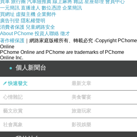
買車
旅行團
汽車險推薦
線上麻將
雜誌
星座命理
會員中心
一元簡訊
直播達人
數位憑證
企業簡訊
買網址
虛擬主機
企業郵件
廣告刊登
隱私權聲明
消費者保護
兒童網路安全
About PChome
投資人聯絡
徵才
著作權保護
｜網路家庭版權所有、轉載必究
‧Copyright PChome
Online
PChome Online and PChome are trademarks of PChome
Online Inc.
個人新聞台
因此當成災的雨侵襲而來時，如同剝除那些偽裝
的外衣，每個人都赤裸裸地一覽無遺，上流階層
快速發文
最新文章
的夫妻也有原始的慾望，與低俗的想法；而下層
的那一家人，也被大雨打醒，那些偽裝都是虛幻
心情雜記
美食饗宴
地，原來的他們就像是四處竄逃的老鼠，不只無
藝文欣賞
旅遊玩家
家可歸，更無力反抗。看看女兒回到已經淹沒的
家中廁所，忙亂地壓住亂噴糞水的馬桶，我們看
社會萬象
影視娛樂
到她奮力地想要把廁所天花板的一個東西拿下