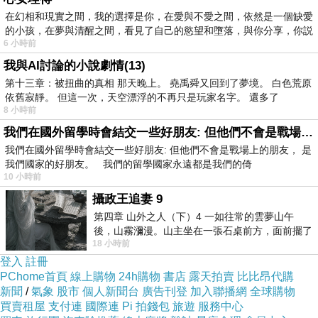
績也亂打，有一個同學幾乎沒來上課，卻得到全
在幻相和現實之間，我的選擇是你，在愛與不愛之間，依然是一個缺愛
班最高分，因此曾經傳出他是用電風扇吹大家的
的小孩，在夢與清醒之間，看見了自己的慾望和墮落，與你分享，你説
名字，吹最遠的最高分，這樣假掰的人，讓人倒
6 小時前
胃口。
我與AI討論的小說劇情(13)
第十三章：被扭曲的真相 那天晚上。 堯禹舜又回到了夢境。 白色荒原
依舊寂靜。 但這一次，天空漂浮的不再只是玩家名字。 還多了
因此那些急須餬口飯吃的人，當抓住一個機會
8 小時前
時，怎可能輕易放過。電影前半段就像是許多好
我們在國外留學時會結交一些好朋友: 但他們不會是戰場上的朋友
看有趣的詐騙電影，看這些急於生存的人，如何
我們在國外留學時會結交一些好朋友: 但他們不會是戰場上的朋友， 是
我們國家的好朋友。 我們的留學國家永遠都是我們的倚
用機智，舌燦蓮花，以及高明的演技，甚至遊走
10 小時前
在犯罪邊緣，一步步抓取自己的生存空間。也在
攝政王追妻 9
當中看到處在上流階層的盲目，侷限，以及可怕
第四章 山外之人（下）4 一如往常的雲夢山午
後，山霧瀰漫。山主坐在一張石桌前方，面前擺了
的歧視。
18 小時前
一盤未下完的棋盤，還有一壺茶與兩只冒
登入
註冊
PChome首頁
線上購物
24h購物
書店
露天拍賣
比比昂代購
新聞
/
氣象
股市
個人新聞台
廣告刊登
加入聯播網
全球購物
買賣租屋
支付連
國際連
Pi 拍錢包
旅遊
服務中心