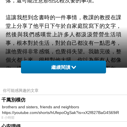
落，還可能注意那些比較次要的事項。
這讓我想到念書時的一件事情，教課的教授在課
堂上分享了他平日下午於自家庭院寫下的文字，
然後與我們感嘆世上許多人都汲汲營營生活瑣
事，根本對於生活，對於自己都沒有一點思考，
讓他覺得非常感慨，也覺得失望。我聽完後，整
個火都上來，很想對他大吼，你以為所有人都像
繼續閱讀
你一樣可以擁有自己的庭院，空閒的平日下午，
然後有這麼多時間發這種無聊的牢騷嗎
?
你可能感興趣的文章
當然我不敢大吼，因為他是系主任，只因為在當
千萬別模仿
年做了一些研究，趁勢而上，變成了這個背景的
brothers and sisters, friends and neighbors
學者，然後就可以在那邊假裝地自以為悲憫地感
https://youtube.com/shorts/hUfepoOgSak?is=xX2f827BaG4S69iR
8 小時前
https
嘆。我們才要悲嘆，因為他不只課上得差，打成
心安理得