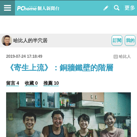
哈比人的半穴居
訂閱
我的
2019-07-24 17:18:49
哈比人
《寄生上流》：銅牆鐵壁的階層
留言 4
收藏 0
推薦 10