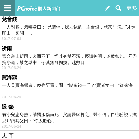
吃喝玩樂
訂閱
我的
兌會餞
一人對客，忽轉身曰：“兄請坐，我去兌還一主會銀，就來乍陪。”才進
即出，客問：...
2017-07-03
祈雨
官命道士祈雨，久而不下，怪其身體不潔，褻讀神明，以致如此。乃盡
拘小道，禁之獄中，令其無可掏摸。越數日...
2017-06-29
買海獅
一人見賣海獅者，喚住要買，問：“幾多錢一斤？”賣者笑曰：“從來海...
2017-06-20
退 熱
有小兒患身熱，請醫服藥而死，父請醫家咎之。醫不信，自往驗視，撫
兒尸謂其父曰：“你太欺心，...
2017-06-14
大 耳