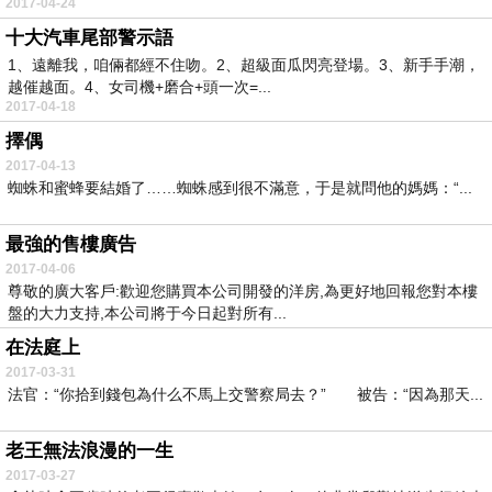
2017-04-24
十大汽車尾部警示語
1、遠離我，咱倆都經不住吻。2、超級面瓜閃亮登場。3、新手手潮，
越催越面。4、女司機+磨合+頭一次=...
2017-04-18
擇偶
2017-04-13
蜘蛛和蜜蜂要結婚了……蜘蛛感到很不滿意，于是就問他的媽媽：“...
最強的售樓廣告
2017-04-06
尊敬的廣大客戶:歡迎您購買本公司開發的洋房,為更好地回報您對本樓
盤的大力支持,本公司將于今日起對所有...
在法庭上
2017-03-31
法官：“你拾到錢包為什么不馬上交警察局去？” 被告：“因為那天...
老王無法浪漫的一生
2017-03-27