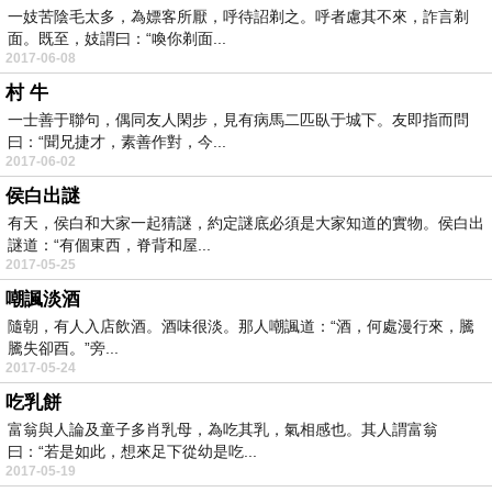
一妓苦陰毛太多，為嫖客所厭，呼待詔剃之。呼者慮其不來，詐言剃
面。既至，妓謂曰：“喚你剃面...
2017-06-08
村 牛
一士善于聯句，偶同友人閑步，見有病馬二匹臥于城下。友即指而問
曰：“聞兄捷才，素善作對，今...
2017-06-02
侯白出謎
有天，侯白和大家一起猜謎，約定謎底必須是大家知道的實物。侯白出
謎道：“有個東西，脊背和屋...
2017-05-25
嘲諷淡酒
隨朝，有人入店飲酒。酒味很淡。那人嘲諷道：“酒，何處漫行來，騰
騰失卻酉。”旁...
2017-05-24
吃乳餅
富翁與人論及童子多肖乳母，為吃其乳，氣相感也。其人謂富翁
曰：“若是如此，想來足下從幼是吃...
2017-05-19