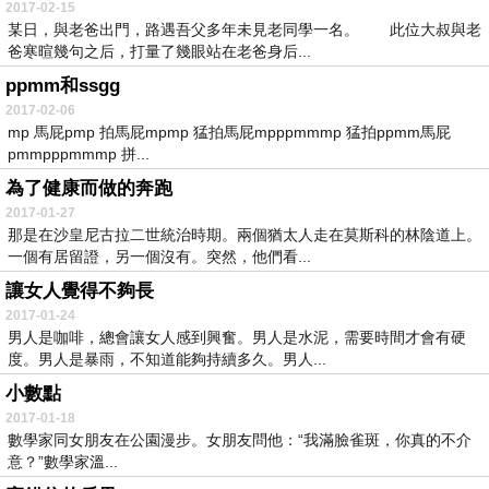
2017-02-15
某日，與老爸出門，路遇吾父多年未見老同學一名。 此位大叔與老
爸寒暄幾句之后，打量了幾眼站在老爸身后...
ppmm和ssgg
2017-02-06
mp 馬屁pmp 拍馬屁mpmp 猛拍馬屁mpppmmmp 猛拍ppmm馬屁
pmmpppmmmp 拼...
為了健康而做的奔跑
2017-01-27
那是在沙皇尼古拉二世統治時期。兩個猶太人走在莫斯科的林陰道上。
一個有居留證，另一個沒有。突然，他們看...
讓女人覺得不夠長
2017-01-24
男人是咖啡，總會讓女人感到興奮。男人是水泥，需要時間才會有硬
度。男人是暴雨，不知道能夠持續多久。男人...
小數點
2017-01-18
數學家同女朋友在公園漫步。女朋友問他：“我滿臉雀斑，你真的不介
意？”數學家溫...