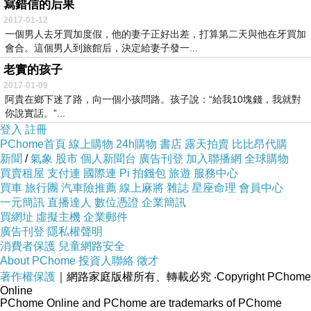
寫錯信的后果
2017-01-12
一個男人去牙買加度假，他的妻子正好出差，打算第二天與他在牙買加
會合。這個男人到旅館后，決定給妻子發一...
老實的孩子
2017-01-09
阿貴在鄉下迷了路，向一個小孩問路。孩子說：“給我10塊錢，我就對
你說實話。”...
登入
註冊
PChome首頁
線上購物
24h購物
書店
露天拍賣
比比昂代購
新聞
/
氣象
股市
個人新聞台
廣告刊登
加入聯播網
全球購物
買賣租屋
支付連
國際連
Pi 拍錢包
旅遊
服務中心
買車
旅行團
汽車險推薦
線上麻將
雜誌
星座命理
會員中心
一元簡訊
直播達人
數位憑證
企業簡訊
買網址
虛擬主機
企業郵件
廣告刊登
隱私權聲明
消費者保護
兒童網路安全
About PChome
投資人聯絡
徵才
著作權保護
｜網路家庭版權所有、轉載必究
‧Copyright PChome
Online
PChome Online and PChome are trademarks of PChome