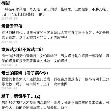
待詔
一待詔初學剃頭，每刀傷一處，則以一指掩之。已而傷多，不勝其掩，
乃曰：“原來剃頭甚難，須得...
2017-05-15
孟嘗君歪傳
春秋戰國時代，身無分文的王老五聽說孟嘗君養了三千食客，決定去投
靠孟嘗君。到了孟嘗君府門口，府內寂靜得...
2017-05-09
寧嫁武大郎不嫁武二郎
有一句話叫男怕選錯行，女怕嫁錯郎。男人選行是在選擇一種職業，職
業的選擇直接決定著事業的成敗。女的選婿...
2017-05-04
老公的懺悔（看了笑S你）
親愛的老婆大人：遵照您的旨意，我在書房里反省了一個小時四十三分
零七秒，喝了一杯白開水，上了一次衛生間...
2017-04-28
糟了，我懷孕了…(Z)
想起那仿佛昨天才發生的溫馨的一幕幕，都會不由自主的笑出聲來。可
是今天，我的心情很沉重，出離憂郁。我不...