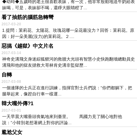
◆幼時◆五歲時的老王很喜歡表妹，有一次，他非常殷勤地送牛奶給表
妹喝，可是，表妹卻不喝，還睜大眼睛瞪了...
看了抽筋的腦筋急轉彎
2017-03-20
1.提問：茉莉花、太陽花、玫瑰花哪一朵花最沒力？回答：茉莉花。原
因：好一朵美麗(沒力)的茉莉花。２....
惡搞《越獄》中文片名
2017-03-14
神奇史溝飛文身迷綜狐貍河的救贖大光頭有智慧小史快跑翻墻總動員史
溝飛和他的獄友拯救大哥林肯史溝非監獄歷...
自轉
2017-03-08
一個連隊的士兵正在進行訓練，指揮官對士兵們說：“你們都躺下，把
腿舉起來，像蹬自行車一樣運...
韓大嘴外傳?1
2017-03-01
一天早晨大嘴垂頭喪氣地來到臺里。 馬國力見了關心地對他
說：“小韓別老想著網上對你的評論...
尷尬父女