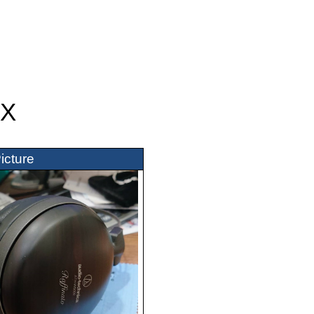
0X
icture