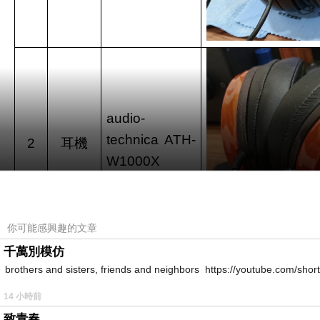
audio-
technica
ATH-
2
耳機
W1000X
你可能感興趣的文章
千萬別模仿
brothers and sisters, friends and neighbors https://youtube.com/s
audio-
14 小時前
3
耳擴
technica AT-
致青春