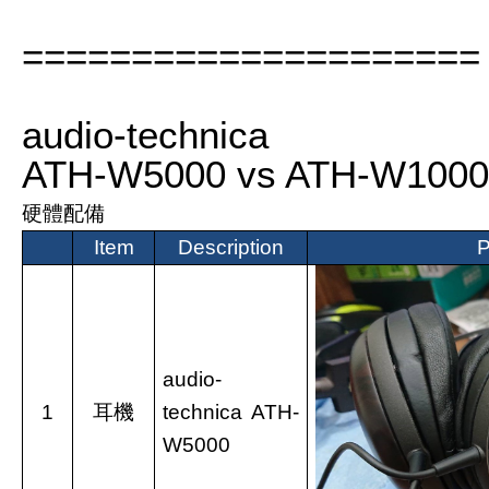
=====================
audio-technica
ATH-W5000 vs ATH-W100
硬體配備
Item
Description
P
audio-
1
耳機
technica
ATH-
W5000