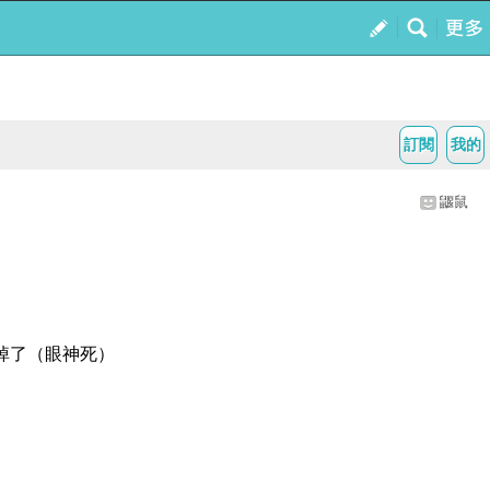
訂閱
我的
鼴鼠
掉了（眼神死）