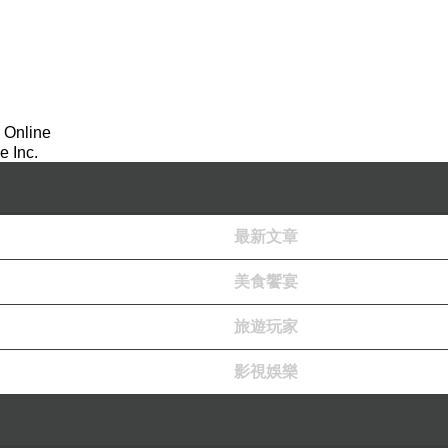
 Online
 Inc.
最新文章
美食饗宴
旅遊玩家
影視娛樂