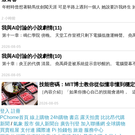
HA2002
年輕時曾想著騎馬仗劍闖天涯 可是半路上遇到一個人 她說要許我終生 於
2 小時前
我與AI討論的小說劇情(11)
第十一章：鳴仁學院 傍晚。 天堂工作室裡只剩下電腦低微運轉聲。 堯禹
2026-08-05
我與AI討論的小說劇情(10)
USB
NorthStar
4
第十章：炎王的代價 清晨。 堯禹舜是被系統提示音吵醒的。 電腦螢幕不停
DAC
DAC32
2026-08-05
技能密碼：MIT博士教你從似懂非懂到穩定
［內容介紹］「如果你擔心自己的技能會過時， 這本
2026-08-05
登入
註冊
PChome首頁
線上購物
24h購物
書店
露天拍賣
比比昂代購
新聞
/
氣象
股市
個人新聞台
廣告刊登
加入聯播網
全球購物
RCA
RCA
楚培慕嫻
5
買賣租屋
支付連
國際連
Pi 拍錢包
旅遊
服務中心
訊號線
訊號線