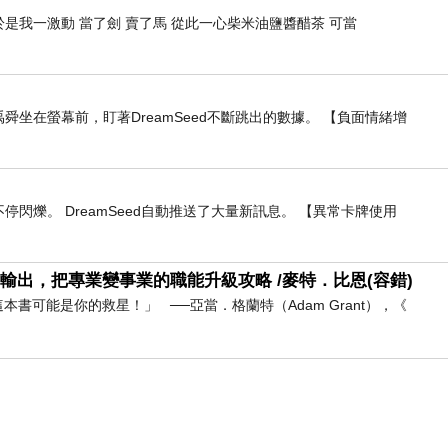
是我一激動 當了劍 賣了馬 從此一心柴米油鹽醬醋茶 可當
舜坐在螢幕前，盯著DreamSeed不斷跳出的數據。 【負面情緒增
閃爍。 DreamSeed自動推送了大量新訊息。 【異常卡牌使用
輸出，把專業變事業的職能升級攻略 /麥特．比恩(容錯)
書可能是你的救星！」 ──亞當．格蘭特（Adam Grant），《