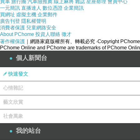
買車
旅行團
汽車險推薦
線上麻將
雜誌
星座命理
會員中心
一元簡訊
直播達人
數位憑證
企業簡訊
買網址
虛擬主機
企業郵件
廣告刊登
隱私權聲明
消費者保護
兒童網路安全
About PChome
投資人聯絡
徵才
著作權保護
｜網路家庭版權所有、轉載必究
‧Copyright PChome
PChome Online and PChome are trademarks of PChome Online
kimber kable B
個人新聞台
BUS Cu
鍍銀導
USB
6
cable
體
USB
傳輸線
快速發文
(Type A-B)
心情雜記
藝文欣賞
社會萬象
Power
我的站台
7
related