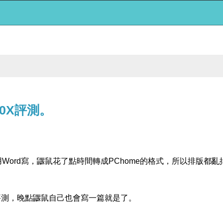
00X評測。
ord寫，鼴鼠花了點時間轉成PChome的格式，所以排版都亂
評測，晚點鼴鼠自己也會寫一篇就是了。