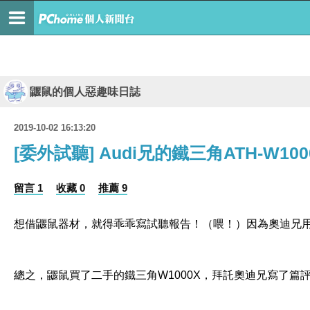
鼴鼠的個人惡趣味日誌
2019-10-02 16:13:20
[委外試聽] Audi兄的鐵三角ATH-W10
留言 1
收藏 0
推薦 9
想借鼴鼠器材，就得乖乖寫試聽報告！（喂！）因為奧迪兄用W
總之，鼴鼠買了二手的鐵三角W1000X，拜託奧迪兄寫了篇