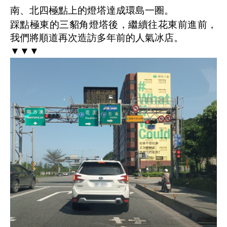
南、北四極點上的燈塔達成環島一圈。
踩點極東的三貂角燈塔後，繼續往花東前進前，
我們將順道再次造訪多年前的人氣冰店。
▼▼▼