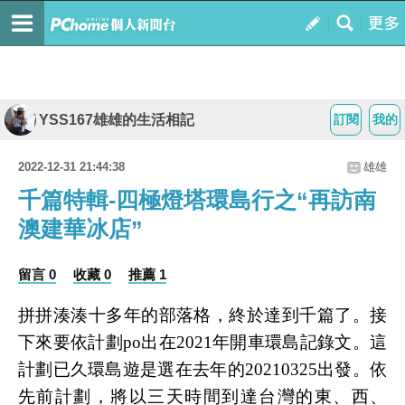
YSS167雄雄的生活相記
訂閱
我的
2022-12-31 21:44:38
雄雄
千篇特輯-四極燈塔環島行之“再訪南
澳建華冰店”
留言 0
收藏 0
推薦 1
拼拼湊湊十多年的部落格，終於達到千篇了。接
下來要依計劃
po
出在
2021
年開車環島記錄文。這
計劃已久環島遊是選在去年的
20210325
出發。依
先前計劃，將以三天時間到達台灣的東、西、