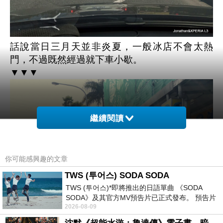
話說當日三月天並非炎夏，一般冰店不會太熱
門，不過既然經過就下車小歇。
▼▼▼
繼續閱讀
你可能感興趣的文章
TWS (투어스) SODA SODA
TWS (투어스)*即將推出的日語單曲 《SODA
SODA》及其官方MV預告片已正式發布。 預告片
2026-08-09
一經發布， 就引發了粉絲們對這次夏季回