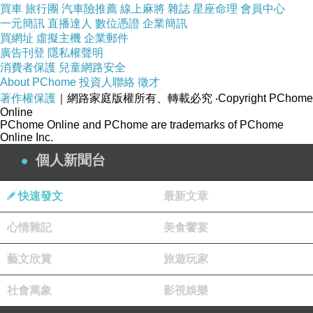
買車
旅行團
汽車險推薦
線上麻將
雜誌
星座命理
會員中心
一元簡訊
直播達人
數位憑證
企業簡訊
買網址
虛擬主機
企業郵件
廣告刊登
隱私權聲明
消費者保護
兒童網路安全
About PChome
投資人聯絡
徵才
著作權保護
｜網路家庭版權所有、轉載必究
‧Copyright PChome
店家乾淨整齊依舊，這也是台灣店家少有的難得
Online
PChome Online and PChome are trademarks of PChome
印象。
Online Inc.
▼▼▼
個人新聞台
快速發文
最新文章
心情雜記
美食饗宴
藝文欣賞
旅遊玩家
社會萬象
影視娛樂