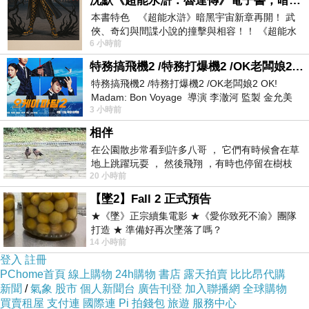
沈默《超能水滸：魯達傳》電子書，暗黑宇宙新章，一一五年八月璀璨上架！
本書特色 《超能水滸》暗黑宇宙新章再開！ 武
俠、奇幻與間諜小說的撞擊與相容！！ 《超能水
6 小時前
滸》系列第四部變幻登場
特務搞飛機2 /特務打爆機2 /OK老闆娘2 OK! Madam: Bon Voyage
特務搞飛機2 /特務打爆機2 /OK老闆娘2 OK!
當日非假日下，店家仍有些許人潮。
Madam: Bon Voyage 導演 李澈河 監製 金允美
3 小時前
劇本 申鉉成 主演 嚴正化 朴誠雄
▼▼▼
相伴
在公園散步常看到許多八哥 ， 它們有時候會在草
地上跳躍玩耍 ， 然後飛翔 ，有時也停留在樹枝
20 小時前
上，它們身軀是咖啡色的，鳥喙是黃色
【墜2】Fall 2 正式預告
★《墜》正宗續集電影 ★《愛你致死不渝》團隊
打造 ★ 準備好再次墜落了嗎？
14 小時前
登入
註冊
PChome首頁
線上購物
24h購物
書店
露天拍賣
比比昂代購
新聞
/
氣象
股市
個人新聞台
廣告刊登
加入聯播網
全球購物
買賣租屋
支付連
國際連
Pi 拍錢包
旅遊
服務中心