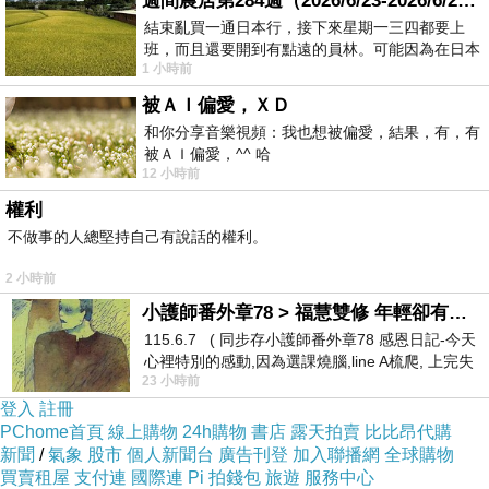
週間農居第284週（2026/6/23-2026/6/24) 夏至 金黃稻浪洋溢豐收喜悅
結束亂買一通日本行，接下來星期一三四都要上
班，而且還要開到有點遠的員林。可能因為在日本
1 小時前
花不少錢，星期一出門上班時，心裡沒有一
被ＡＩ偏愛，ＸＤ
和你分享音樂視頻：我也想被偏愛，結果，有，有
被ＡＩ偏愛，^^ 哈
12 小時前
權利
不做事的人總堅持自己有說話的權利。
2 小時前
小護師番外章78 > 福慧雙修 年輕卻有個老靈魂 ㄑ金剛經〉podcast
115.6.7 ( 同步存小護師番外章78 感恩日記-今天
心裡特別的感動,因為選課燒腦,line A梳爬, 上完失
23 小時前
智課的她,特來傾
登入
註冊
PChome首頁
線上購物
24h購物
書店
露天拍賣
比比昂代購
這裡也有寬廣坡道，環境也適合親子同遊。
新聞
/
氣象
股市
個人新聞台
廣告刊登
加入聯播網
全球購物
▼▼▼
買賣租屋
支付連
國際連
Pi 拍錢包
旅遊
服務中心