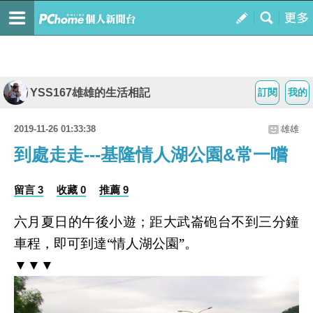
YSS167雄雄的生活相記
訂閱
我的
2019-11-26 01:33:38
雄雄
到處走走---基隆情人湖公園&常一嚐
留言 3
收藏 0
推薦 9
六月夏日的午後小遊；距大武崙砲台不到三分鐘
車程，即可到達“情人湖公園”。
▼▼▼