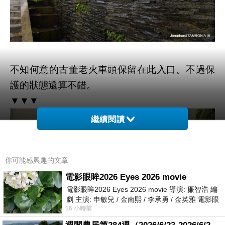
不知何意的古董老火車頭保留在此入口。不過保
護的狀態還算不錯。
▼▼▼
繼續閱讀
你可能感興趣的文章
電影眼眸2026 Eyes 2026 movie
電影眼眸2026 Eyes 2026 movie 導演: 廉智浩 編
劇 主演: 申敏兒 / 金南熙 / 李承勇 / 金英雅 電影眼
16 小時前
眸2026描述攝影師徐珍因遺