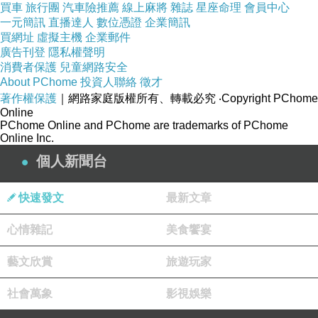
買車
旅行團
汽車險推薦
線上麻將
雜誌
星座命理
會員中心
一元簡訊
直播達人
數位憑證
企業簡訊
買網址
虛擬主機
企業郵件
廣告刊登
隱私權聲明
消費者保護
兒童網路安全
About PChome
投資人聯絡
徵才
著作權保護
｜網路家庭版權所有、轉載必究
‧Copyright PChome
Online
PChome Online and PChome are trademarks of PChome
Online Inc.
個人新聞台
快速發文
最新文章
心情雜記
美食饗宴
藝文欣賞
旅遊玩家
社會萬象
影視娛樂