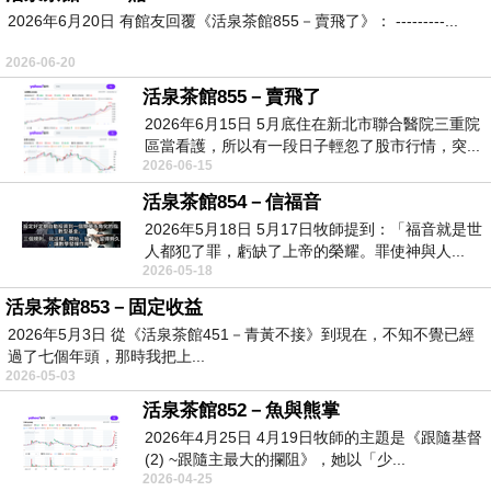
2026年6月20日 有館友回覆《活泉茶館855－賣飛了》： ---------...
2026-06-20
活泉茶館855－賣飛了
2026年6月15日 5月底住在新北市聯合醫院三重院
區當看護，所以有一段日子輕忽了股市行情，突...
2026-06-15
活泉茶館854－信福音
2026年5月18日 5月17日牧師提到：「福音就是世
人都犯了罪，虧缺了上帝的榮耀。罪使神與人...
2026-05-18
活泉茶館853－固定收益
2026年5月3日 從《活泉茶館451－青黃不接》到現在，不知不覺已經
過了七個年頭，那時我把上...
2026-05-03
活泉茶館852－魚與熊掌
2026年4月25日 4月19日牧師的主題是《跟隨基督
(2) ~跟隨主最大的攔阻》，她以「少...
2026-04-25