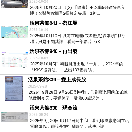
2025-10-20
2025年10月20日 《(2) 【健康】不吃藥5分鐘快速入
睡！名醫教你簡單2招搞定失眠：1神...
活泉茶館841－都江堰
2025-10-10
2025年10月10日 以前在地理(或者歷史)課本讀到都江
堰，只是不知其詳，看到一部影片《(3...
活泉茶館840－再出發
2025-10-05
2025年10月5日 轉眼月曆出現「十月」，2024年的
「KISS投資法」，放出133隻賽鴿，...
活泉茶館839－愛上成長股
2025-09-28
2025年9月28日 9月26日到中和，印刷廠老闆的弟弟說
他做到今天，要退休了，雖然60歲退休...
活泉茶館838－現金流
2025-09-20
2025年9月20日 9月17日到中和，看到印刷廠老闆在玩
電腦遊戲，他說是在打發時間，武俠小說...