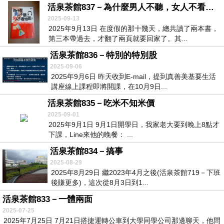
活泉茶館837－為什麼男人不聽，女人不看地圖？
2025-09-13
2025年9月13日 在度假的那十幾天，總共讀了兩本書，
第三本帶過去，才翻了兩頁就要回家了。其...
活泉茶館836－特別的特別股
2025-09-06
2025年9月6日 昨天收到E-mail，提到真善美基要生活
講座線上課程即將開課，在10月9日...
活泉茶館835－吃米不知米價
2025-09-01
2025年9月1日 9月1日開學日，我家老大要到晚上8點才
下課，Line來他的晚餐： ...
活泉茶館834－搞事
2025-08-29
2025年8月29日 繼2023年4月之後(活泉茶館719－下班
後賺更多)，這次從8月3日到1...
活泉茶館833－一體兩面
2025-07-25
2025年7月25日 7月21日搭捷運轉公車到大學同學公司那邊聊天，他問