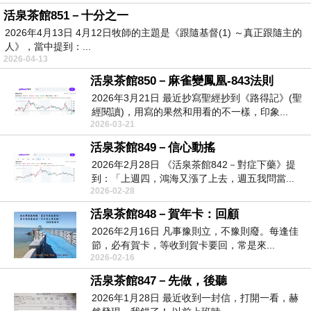
活泉茶館851－十分之一
2026年4月13日 4月12日牧師的主題是《跟隨基督(1) ～真正跟隨主的
人》，當中提到：...
2026-04-13
活泉茶館850－麻雀變鳳凰-843法則
2026年3月21日 最近抄寫聖經抄到《路得記》(聖
經閱讀)，用寫的果然和用看的不一樣，印象...
2026-03-21
活泉茶館849－信心動搖
2026年2月28日 《活泉茶館842－對症下藥》提
到：「上週四，鴻海又漲了上去，週五我問當...
2026-02-28
活泉茶館848－賀年卡：回顧
2026年2月16日 凡事豫則立，不豫則廢。每逢佳
節，必有賀卡，等收到賀卡要回，常是來...
2026-02-16
活泉茶館847－先做，後聽
2026年1月28日 最近收到一封信，打開一看，赫