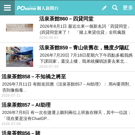
活泉茶館
訂閱
我的
活泉茶館860－四貸同堂
2026年8月1日 最近出來一個新名詞「四貸同堂」
(四貸同堂來了！ 「賭上車貸信貸」全民瘋股
2026-08-01
藏...
活泉茶館859－青山依舊在，幾度夕陽紅
2026年7月20日 7月18日星期六下午四點多載我媽
下課回家，還沒上樓，我弟就攔胡說要去東北...
2026-07-20
活泉茶館858－不知禍之將至
2026年7月11日 有館友回應《活泉茶館857－AI助理》： 用AI要用對,
否則像痴毒...
2026-07-11
活泉茶館857－AI助理
2026年7月8日 有一次在捷運上聽到兩位上班族在聊天，其中一位說：
「現在要是沒有ChatGP...
2026-07-08
活泉茶館856－賭