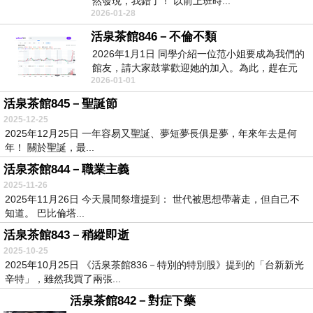
然發現，我錯了！ 以前上班時...
2026-01-28
活泉茶館846－不倫不類
2026年1月1日 同學介紹一位范小姐要成為我們的
館友，請大家鼓掌歡迎她的加入。為此，趕在元
2026-01-01
旦...
活泉茶館845－聖誕節
2025-12-25
2025年12月25日 一年容易又聖誕、夢短夢長俱是夢，年來年去是何
年！ 關於聖誕，最...
活泉茶館844－職業主義
2025-11-26
2025年11月26日 今天晨間祭壇提到： 世代被思想帶著走，但自己不
知道。 巴比倫塔...
活泉茶館843－稍縱即逝
2025-10-25
2025年10月25日 《活泉茶館836－特別的特別股》提到的「台新新光
辛特」，雖然我買了兩張...
活泉茶館842－對症下藥