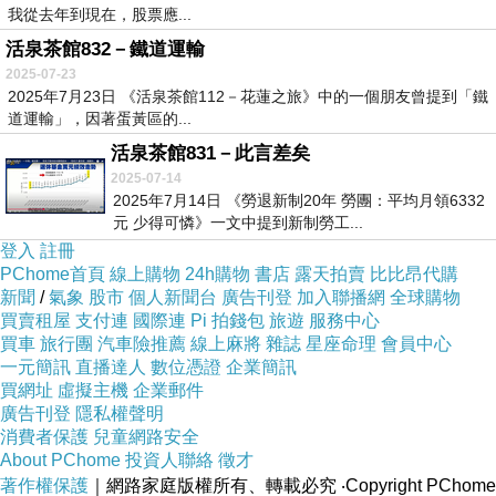
我從去年到現在，股票應...
活泉茶館832－鐵道運輸
2025-07-23
2025年7月23日 《活泉茶館112－花蓮之旅》中的一個朋友曾提到「鐵
道運輸」，因著蛋黃區的...
活泉茶館831－此言差矣
2025-07-14
2025年7月14日 《勞退新制20年 勞團：平均月領6332
元 少得可憐》一文中提到新制勞工...
登入
註冊
PChome首頁
線上購物
24h購物
書店
露天拍賣
比比昂代購
新聞
/
氣象
股市
個人新聞台
廣告刊登
加入聯播網
全球購物
買賣租屋
支付連
國際連
Pi 拍錢包
旅遊
服務中心
買車
旅行團
汽車險推薦
線上麻將
雜誌
星座命理
會員中心
一元簡訊
直播達人
數位憑證
企業簡訊
買網址
虛擬主機
企業郵件
廣告刊登
隱私權聲明
消費者保護
兒童網路安全
About PChome
投資人聯絡
徵才
著作權保護
｜網路家庭版權所有、轉載必究
‧Copyright PChome