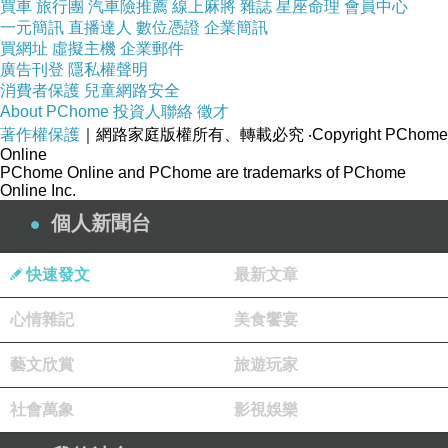
買車
旅行團
汽車險推薦
線上麻將
雜誌
星座命理
會員中心
一元簡訊
直播達人
數位憑證
企業簡訊
買網址
虛擬主機
企業郵件
總之，在我停好腳踏車時，準備要找尋餐廳的位置時
廣告刊登
隱私權聲明
卻發現馬路對面的餐廳似乎沒有開
消費者保護
兒童網路安全
這時候手機就傳來簡訊通知，筆友也到了，他也發現餐廳
About PChome
投資人聯絡
徵才
著作權保護
｜網路家庭版權所有、轉載必究
‧Copyright PChome
公休
Online
PChome Online and PChome are trademarks of PChome
我的媽呀！在過馬路前趕緊滑粉絲團，果然．．．在前一
Online Inc.
天才公告的公休
個人新聞台
打個我遍手不及..
害得我跟筆友初次見面，直接跳過陌生感覺，直接跳緊張
快速發文
最新文章
刺激感
心情雜記
美食饗宴
因為我要趕緊找一家餐廳讓我們可以坐下用餐加聊天
我好餓啊！！！那時候都十點半了，我早餐沒吃誒
藝文欣賞
旅遊玩家
起床後只喝了口水．．．就開始騎車搭車騎車奔波..
社會萬象
影視娛樂
而且因為筆友平常不是走這路線的，他也不知道龜毛的我