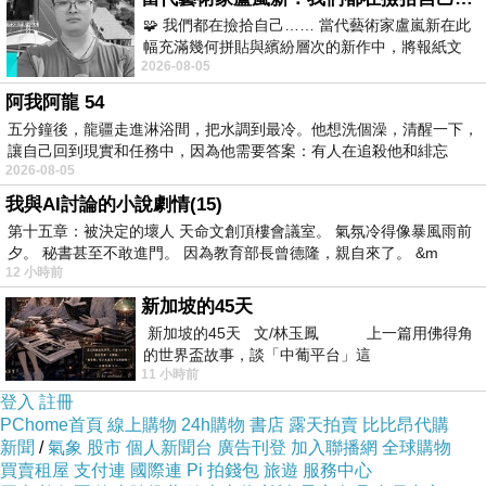
🧩 我們都在撿拾自己…… 當代藝術家盧嵐新在此
幅充滿幾何拼貼與繽紛層次的新作中，將報紙文
2026-08-05
字、彩色剪紙與明亮顏料層層
阿我阿龍 54
五分鐘後，龍疆走進淋浴間，把水調到最冷。他想洗個澡，清醒一下，
讓自己回到現實和任務中，因為他需要答案：有人在追殺他和緋忘
2026-08-05
我與AI討論的小說劇情(15)
第十五章：被決定的壞人 天命文創頂樓會議室。 氣氛冷得像暴風雨前
夕。 秘書甚至不敢進門。 因為教育部長曾德隆，親自來了。 &m
12 小時前
新加坡的45天
新加坡的45天 文/林玉鳳 上一篇用佛得角
的世界盃故事，談「中葡平台」這
11 小時前
登入
註冊
PChome首頁
線上購物
24h購物
書店
露天拍賣
比比昂代購
新聞
/
氣象
股市
個人新聞台
廣告刊登
加入聯播網
全球購物
買賣租屋
支付連
國際連
Pi 拍錢包
旅遊
服務中心