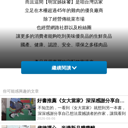
而且這間
【明宜姊妹饕】是咱台灣店家
立足在木柵超過45年的雞肉的優良廠商
除了經營傳統菜市場
也經營網路社群以及粉絲團
讓更多的消費者能夠吃到美味優良品的生鮮良品
國產、健康、認證、安全、環保之多樣肉品
產品是用專屬的宅配箱寄過來
繼續閱讀
從貼紙可以看出來"明宜姊妹饕"
除熟食外，還有滴雞精、生鮮、生鮮調味
你可能感興趣的文章
好書推薦《女大當家》深深感謝分享自己想法震撼讀者的作家，讓我看到不同樣貌的家庭！
不知怎的，一看到《女大當家》就想到另一本書，
深深感謝分享自己想法震撼讀者的作家，讓我看到
2026-08-06
不同樣貌的家庭！ 《女大