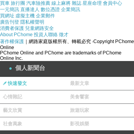
買車
旅行團
汽車險推薦
線上麻將
雜誌
星座命理
會員中心
一元簡訊
直播達人
數位憑證
企業簡訊
買網址
虛擬主機
企業郵件
廣告刊登
隱私權聲明
消費者保護
兒童網路安全
About PChome
投資人聯絡
徵才
著作權保護
｜網路家庭版權所有、轉載必究
‧Copyright PChome
Online
PChome Online and PChome are trademarks of PChome
Online Inc.
每個"舒肥雞胸"都是獨立包裝
個人新聞台
這次分享的共有5款
分別為(右而左)：
快速發文
最新文章
水嫩舒肥雞胸(原味海鹽)
麻油舒肥雞胸(台式風味)
心情雜記
美食饗宴
挪威森林舒肥雞胸(義式青醬風味)
藝文欣賞
旅遊玩家
黃金舒肥雞胸(泡菜風味)
歐巴舒肥雞胸(韓式風味)
社會萬象
影視娛樂