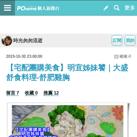
時光匆匆流逝
訂閱
我的
2019-10-30 23:00:00
啾啾-0
【宅配團購美食】明宜姊妹饕｜大盛
舒食料理-舒肥雞胸
留言 7
收藏 0
推薦 12