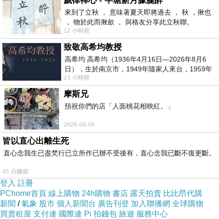
歲律禪心 - 半塘新月朦朧醉
來到了立秋 ， 意味著夏天即將過去 ， 秋 ，揪也
， 物於此而揪歛 ， 與格友分享此立秋聯。
12 小時前
致敬高希均教授
高希均 高希均（1936年4月16日—2026年8月6
日），生於南京市，1949年隨家人來台，1959年
23 小時前
赴美深造並取得經濟發展博士學位。曾任
摩斯兄
預祝你們的店「人面桃花相映紅。」
冷凍宅配食品，開箱果然是又冰又硬XD
2026-08-06
皆以直心出離生死
直心念我生已盡梵行已立所作已辦不受後有，直心念我已斷不復更斷。
45 分鐘前
登入
註冊
PChome首頁
線上購物
24h購物
書店
露天拍賣
比比昂代購
新聞
/
氣象
股市
個人新聞台
廣告刊登
加入聯播網
全球購物
買賣租屋
支付連
國際連
Pi 拍錢包
旅遊
服務中心