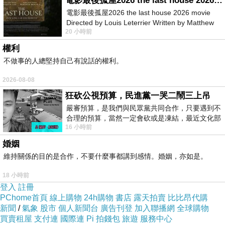
電影最後孤屋2026 the last house 2026 movie
電影最後孤屋2026 the last house 2026 movie
Directed by Louis Leterrier Written by Matthew
20 小時前
Robinson Starring Greta Lee Wa
權利
不做事的人總堅持自己有說話的權利。
。
2026-08-08
唉！星期一城堡關門！在Lida散步吧！
狂砍公視預算，民進黨一哭二鬧三上吊
下午四時回去，回到Minsk已6時多，
嚴審預算，是我們與民眾黨共同合作，只要遇到不
吃了芝麻味的俄式薄餅作晚餐！到市中
合理的預算，當然一定會砍或是凍結，最近文化部
16 小時前
要編列公視和Taiwan plus預算，在110年
心逛逛。
婚姻
維持關係的目的是合作，不要什麼事都講到感情。婚姻，亦如是。
18 小時前
登入
註冊
PChome首頁
線上購物
24h購物
書店
露天拍賣
比比昂代購
新聞
/
氣象
股市
個人新聞台
廣告刊登
加入聯播網
全球購物
買賣租屋
支付連
國際連
Pi 拍錢包
旅遊
服務中心