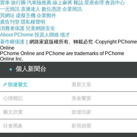
買車
旅行團
汽車險推薦
線上麻將
雜誌
星座命理
會員中心
一元簡訊
直播達人
數位憑證
企業簡訊
買網址
虛擬主機
企業郵件
廣告刊登
隱私權聲明
消費者保護
兒童網路安全
About PChome
投資人聯絡
徵才
著作權保護
｜網路家庭版權所有、轉載必究
‧Copyright PChome
Online
PChome Online and PChome are trademarks of PChome
Online Inc.
個人新聞台
快速發文
最新文章
心情雜記
美食饗宴
藝文欣賞
旅遊玩家
社會萬象
影視娛樂