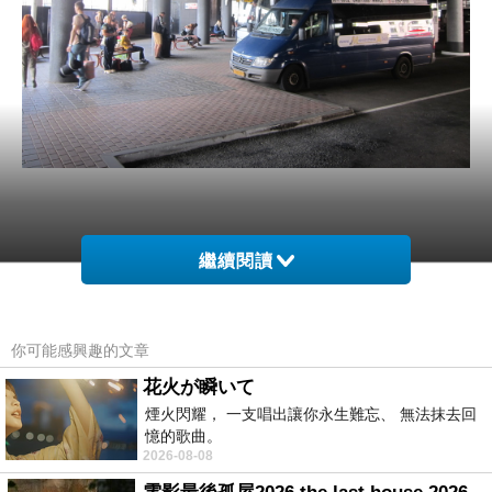
繼續閱讀
你可能感興趣的文章
花火が瞬いて
煙火閃耀， 一支唱出讓你永生難忘、 無法抹去回
憶的歌曲。
2026-08-08