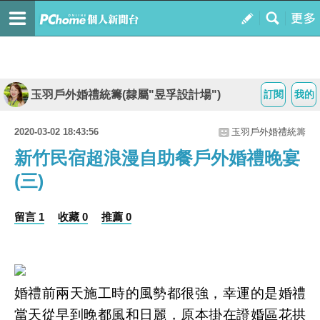
玉羽戶外婚禮統籌(隸屬"昱孚設計場")
訂閱
我的
2020-03-02 18:43:56
玉羽戶外婚禮統籌
新竹民宿超浪漫自助餐戶外婚禮晚宴
(三)
留言 1
收藏 0
推薦 0
婚禮前兩天施工時的風勢都很強，幸運的是婚禮
當天從早到晚都風和日麗，原本掛在證婚區花拱