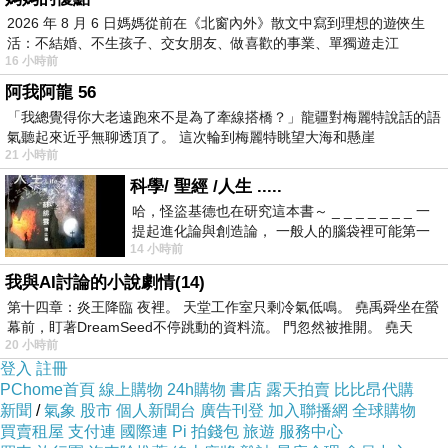
2026 年 8 月 6 日媽媽從前在《北窗內外》散文中寫到理想的遊俠生
活：不結婚、不生孩子、交女朋友、做喜歡的事業、單獨遊走江
16 小時前
湖⋯⋯，
我將賓客用餐桌設定為白色桌巾，取餐檯和主桌
阿我阿龍 56
則鋪上蒂芬妮藍色桌巾。
「我總覺得你大老遠跑來不是為了牽線搭橋？」龍疆對梅麗特說話的語
氣聽起來近乎無聊透頂了。 這次輪到梅麗特眺望大海和懸崖
21 小時前
科學/ 聖經 /人生 .....
哈，怪盜基德也在研究這本書～ _ _ _ _ _ _ _ 一
提起進化論與創造論， 一般人的腦袋裡可能第一
場布人員也跟著進場了，鮮花要當天才能插上，
14 小時前
時間就有「 進化論很科
以保新鮮和安全。
我與AI討論的小說劇情(14)
第十四章：炎王降臨 夜裡。 天堂工作室只剩冷氣低鳴。 堯禹舜坐在螢
幕前，盯著DreamSeed不停跳動的資料流。 門忽然被推開。 堯天
20 小時前
登入
註冊
PChome首頁
線上購物
24h購物
書店
露天拍賣
比比昂代購
新聞
/
氣象
股市
個人新聞台
廣告刊登
加入聯播網
全球購物
戶外風大，桌卡很容易吹倒甚至吹跑，所以我們
買賣租屋
支付連
國際連
Pi 拍錢包
旅遊
服務中心