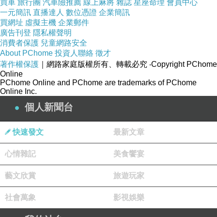
買車
旅行團
汽車險推薦
線上麻將
雜誌
星座命理
會員中心
設計了立體箱型桌卡，兼做桌花的花器，一舉兩
一元簡訊
直播達人
數位憑證
企業簡訊
得。桌卡的圖案和字型也是我和場布老闆精心設
買網址
虛擬主機
企業郵件
廣告刊登
隱私權聲明
計、一改再改的傑作，傳給新人看過同意之後才
消費者保護
兒童網路安全
送廠製作。
About PChome
投資人聯絡
徵才
著作權保護
｜網路家庭版權所有、轉載必究
‧Copyright PChome
Online
PChome Online and PChome are trademarks of PChome
Online Inc.
個人新聞台
快速發文
最新文章
入口花拱門的製作沒有想像那樣簡單。
心情雜記
美食饗宴
藝文欣賞
旅遊玩家
花拱門的鮮花都是一朵朵、一枝枝現場插上去
社會萬象
影視娛樂
的，事先還要在店裡花費很多時間和人力修剪。