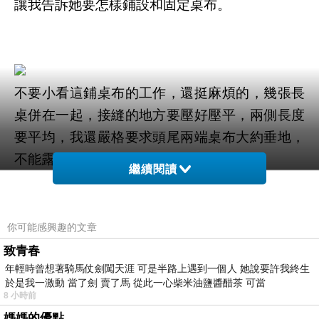
讓我告訴她要怎樣鋪設和
固定桌布。
不要小看這鋪桌布的工作，還挺麻煩的，幾張長
桌併在一起，接縫的地方要壓好壓平，兩側長度
要平均，我還嚴格要求頭尾兩端桌布大約垂地，
不能露出桌腿。
繼續閱讀
你可能感興趣的文章
致青春
合作多年的主持人小宋也一早來幫忙。總之我不
年輕時曾想著騎馬仗劍闖天涯 可是半路上遇到一個人 她說要許我終生
於是我一激動 當了劍 賣了馬 從此一心柴米油鹽醬醋茶 可當
在的時候，我姪女和他就充當我的分身。
8 小時前
媽媽的優點