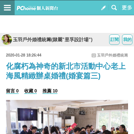
玉羽戶外婚禮統籌(隸屬"昱孚設計場")
訂閱
我的
2020-01-28 18:26:44
玉羽戶外婚禮統籌
化腐朽為神奇的新北市活動中心老上
海風精緻辦桌婚禮(婚宴篇三)
留言 0
收藏 0
推薦 10