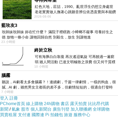
等待與希望
紅色大地，莊喆，1990。亂世浮生仍想立身處世
老老實實做人撫著心跳聽音辨位依憑直覺與本能鑽
2026-08-06
向裂隙的亮處探索另一個心聲另一個共鳴的
藍玫友3
玫師妹玫師妹 妳在忙什麼？ 滿院子裡瞎跑 小蟑螂不礙事 培養好生之
德 放牠一條小命 讓牠回歸自然 別殺生，放生 別讓牠進
23 小時前
終於立秋
可有海豚白白靠攏 再次遙迢氣旋 可再饒過一遍窮
弱 雖人間活動 已達文明極致之浪費 但又何干質樸
10 小時前
者 只能白白陪葬
腦霧
聽說，AI劇看太多會腦霧？！連續劇，千篇一律劇情，一樣的狗血，很
膩...AI 劇，雖然男女主都長的差不多，但劇情短短的，很適合打發時
7 小時前
登入
註冊
PChome首頁
線上購物
24h購物
書店
露天拍賣
比比昂代購
新聞
/
氣象
股市
個人新聞台
廣告刊登
加入聯播網
全球購物
買賣租屋
支付連
國際連
Pi 拍錢包
旅遊
服務中心