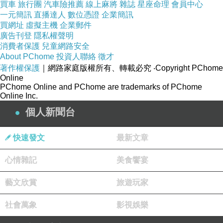
買車
旅行團
汽車險推薦
線上麻將
雜誌
星座命理
會員中心
一元簡訊
直播達人
數位憑證
企業簡訊
買網址
虛擬主機
企業郵件
廣告刊登
隱私權聲明
消費者保護
兒童網路安全
About PChome
投資人聯絡
徵才
著作權保護
｜網路家庭版權所有、轉載必究
‧Copyright PChome
Online
PChome Online and PChome are trademarks of PChome
Online Inc.
個人新聞台
快速發文
最新文章
心情雜記
美食饗宴
藝文欣賞
旅遊玩家
社會萬象
影視娛樂