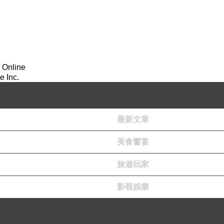
 Online
 Inc.
最新文章
美食饗宴
旅遊玩家
影視娛樂