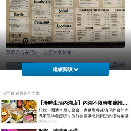
菜單公告在門外，方便大家參考。
繼續閱讀
你可能感興趣的文章
【漫時生活內湖店】內湖不限時餐廳推薦｜捷運港墘站美食，聚餐、約會、家庭聚會首選，正餐甜點一次滿足
想找一間適合朋友聚會、家庭聚餐或情侶約會的內
湖不限時餐廳嗎？位於捷運港墘站附近的漫時生活
2026-08-06
內湖店，從捷運站步行約4分鐘即可抵