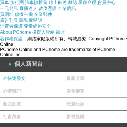
買車
旅行團
汽車險推薦
線上麻將
雜誌
星座命理
會員中心
在店後方的牆上掛滿了菜單，客人找到位置之後可以自行
一元簡訊
直播達人
數位憑證
企業簡訊
取一份菜單來參考，
買網址
虛擬主機
企業郵件
廣告刊登
隱私權聲明
消費者保護
兒童網路安全
About PChome
投資人聯絡
徵才
著作權保護
｜網路家庭版權所有、轉載必究
‧Copyright PChome
Online
PChome Online and PChome are trademarks of PChome
Online Inc.
個人新聞台
快速發文
最新文章
心情雜記
美食饗宴
菜單雖不是每一樣餐點都有相片參考，但品項都很家常，
藝文欣賞
旅遊玩家
義大利麵、三明治、燉飯這些，還算猜得出來的東西，要
決定不會太困難。
社會萬象
影視娛樂