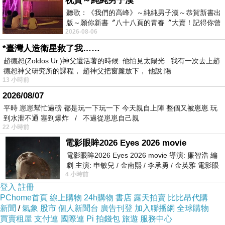
祝賀～純純男子漢
聽歌：《我們的高峰》～純純男子漢～恭賀新書出
版～願你新書〞八十八頁的青春〞大賣！記得你曾
2026-08-06
經在我的版留言…「好讚的圖^^感覺大家
我們的午休時間已經是排在接近
1
點的時候了，正好前一
*臺灣人造衛星救了我……
批
12
點鐘午休的人都還在，因此一進門就看到小店中滿滿
趙德恕(Zoldos Ur.)神父還活著的時候: 他怕見太陽光 我有一次去上趙
的都是人，這邊已經很多常客了吧。
德恕神父研究所的課程， 趙神父把窗簾放下， 他說:陽
13 小時前
2026/08/07
平時 崽崽幫忙過磅 都是玩一下玩一下 今天親自上陣 整個又被崽崽 玩
到水泄不通 塞到爆炸 / 不過從崽崽自己親
22 小時前
電影眼眸2026 Eyes 2026 movie
電影眼眸2026 Eyes 2026 movie 導演: 廉智浩 編
劇 主演: 申敏兒 / 金南熙 / 李承勇 / 金英雅 電影眼
4 小時前
眸2026描述攝影師徐珍因遺
登入
註冊
PChome首頁
線上購物
24h購物
書店
露天拍賣
比比昂代購
新聞
/
氣象
股市
個人新聞台
廣告刊登
加入聯播網
全球購物
買賣租屋
支付連
國際連
Pi 拍錢包
旅遊
服務中心