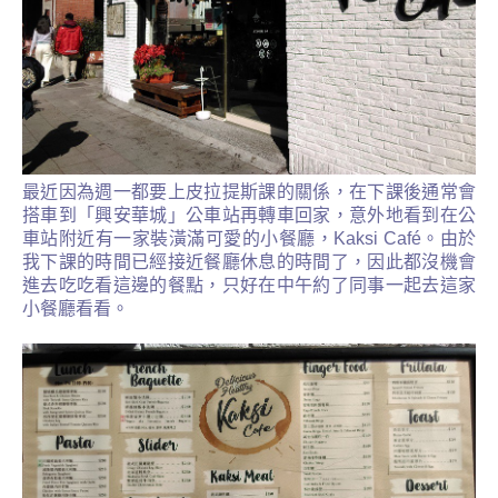
最近因為週一都要上皮拉提斯課的關係，在下課後通常會
搭車到「興安華城」公車站再轉車回家，意外地看到在公
車站附近有一家裝潢滿可愛的小餐廳，
Kaksi Café
。由於
我下課的時間已經接近餐廳休息的時間了，因此都沒機會
進去吃吃看這邊的餐點，只好在中午約了同事一起去這家
小餐廳看看。