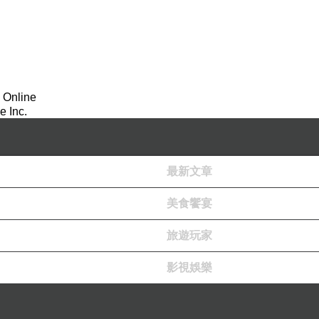
 Online
 Inc.
最新文章
美食饗宴
旅遊玩家
影視娛樂