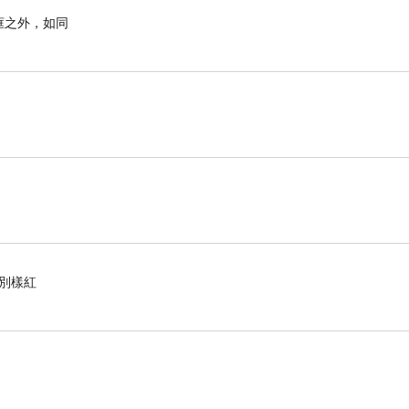
框之外，如同
回來看資料才知道因芝加哥緊鄰5大湖之一的密西根湖，湖上
市內的免費巴士慢慢逛。我當時只是一時興起殺去芝加哥的，
築、歷史，而且可以自由下車遊覽，之後再於同一點搭車到下
花別樣紅