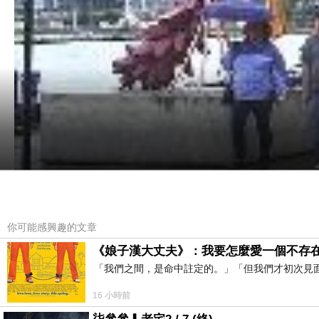
你可能感興趣的文章
《娘子漢大丈夫》：我要怎麼愛一個不存
「我們之間，是命中註定的。」「但我們才初次見
繼24小時在波士頓遊蕩後，我又用驚人的速度快速逛了芝加哥！看
16 小時前
隊的故鄉呢！