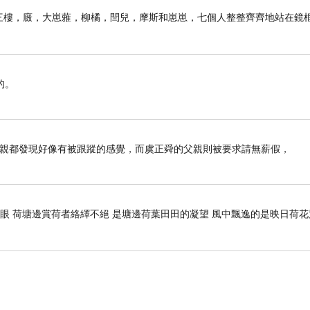
子前。三樓，廄，大崽蕥，柳橘，閆兒，摩斯和崽崽，七個人整整齊齊地站在鏡
玩一番。雖然當時是8月，但是天氣卻異常陰冷，還刮大風，後來
不理想，但是許多有名的景點都在城裡，有準備的人可以搭環繞
要美金$36，就可搭乘雙層巴士聽解說員幽默地介紹芝加哥的建
的。
母親都發現好像有被跟蹤的感覺，而虞正舜的父親則被要求請無薪假，
開眼 荷塘邊賞荷者絡繹不絕 是塘邊荷葉田田的凝望 風中飄逸的是映日荷