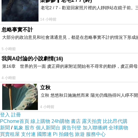
柒參參▎老宅2 / 7 (終)
老宅2 / 7 - 歡迎回家照片裡的人靜靜站在鏡
我利用朋友上課的時間自己搭巴士去芝加哥市，好好亂闖亂
14 小時前
起風城裡就吹的東倒西歪，因此被稱做「風城」。天氣雖然
忽略事實不計
當然就用最懶的方式走馬看花：付費參加有導覽的巴士；只
大部分的政治意見和社會溝通意見，都是在忽略事實不計的情況下形成
一個景點就好了，不失為一個又懶又好的方法。
5 小時前
我與AI討論的小說劇情(16)
第16章 世界的另一面 虞正舜的家附近開始有不尋常的動靜，虞正舜
以下就簡單的報告一下我的迷你行程：
4 小時前
立秋
立秋 悠悠秋日施施然而來 陽光仍熾熱得叫人睜不
4 小時前
登入
註冊
PChome首頁
線上購物
24h購物
書店
露天拍賣
比比昂代購
新聞
/
氣象
股市
個人新聞台
廣告刊登
加入聯播網
全球購物
買賣租屋
支付連
國際連
Pi 拍錢包
旅遊
服務中心