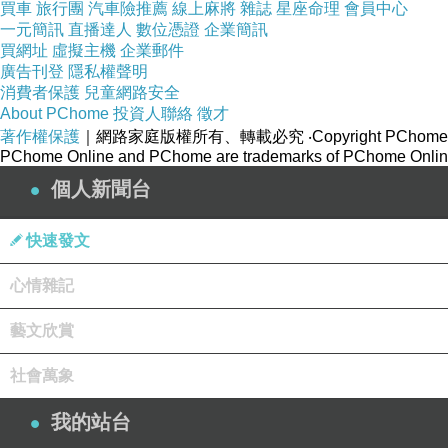
買車
旅行團
汽車險推薦
線上麻將
雜誌
星座命理
會員中心
一元簡訊
直播達人
數位憑證
企業簡訊
買網址
虛擬主機
企業郵件
廣告刊登
隱私權聲明
消費者保護
兒童網路安全
About PChome
投資人聯絡
徵才
著作權保護
｜網路家庭版權所有、轉載必究
‧Copyright PChome
PChome Online and PChome are trademarks of PChome Online
個人新聞台
快速發文
心情雜記
藝文欣賞
社會萬象
我的站台