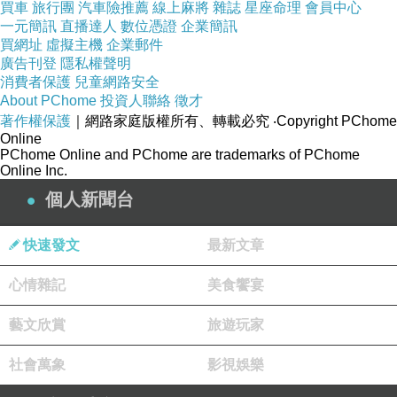
買車
旅行團
汽車險推薦
線上麻將
雜誌
星座命理
會員中心
重靈魂成了水晶星際的power supply時，不知要做作感想。雖說被接引
一元簡訊
直播達人
數位憑證
企業簡訊
買網址
虛擬主機
企業郵件
到水晶星際的靈魂仍以美好狀態存在，但在突然間，對死亡傳說裡，那
廣告刊登
隱私權聲明
道接引靈魂上西天或天堂的溫柔亮光反而不那麼嚮往。
消費者保護
兒童網路安全
About PChome
投資人聯絡
徵才
著作權保護
｜網路家庭版權所有、轉載必究
‧Copyright PChome
親情淡薄，情愛折磨，隱藏在劇情裡的黑洞。
Online
PChome Online and PChome are trademarks of PChome
Online Inc.
一樣的入世，同樣的永生，在眾生裡流轉後，天使只為任務而活，冰冷
個人新聞台
的毫無人性，吸血鬼卻渴求改變，找回人性。羅德韓這個爸爸魂上身的
吸血鬼還遠比天使身份的生父艾瑞爾像個父親。當艾瑞爾設計由羅德韓
快速發文
最新文章
的手殺死女兒，以求回到水晶星際之事都做的天經地義時，不禁讓人懷
心情雜記
美食饗宴
疑水晶星際真會歡迎已墮落的他回歸嗎？
藝文欣賞
旅遊玩家
千年之戀永世不渝的愛很美，但以作者“要有永生的生命就註定要放棄最
社會萬象
影視娛樂
愛的人”的觀點來看，男人一但愛上不斷轉世重生的萊拉，註定是一場悲