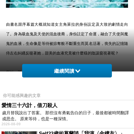
由書名跟序幕篇大概就知道女主角萊拉的身份設定及大致的劇情走向
了。身為吸血鬼及天使的混血後裔，身份註定了命運，融合了天使與魔
鬼的血液，生命像是等待被掠奪般不斷重生而莫名活著，喪失的記憶隨
侍左右糾纒反噬著她，甜美的血液究竟被什麼樣的陰謀窺視著呢？
繼續閱讀
所以，萊拉，你是善裡的惡，惡裡的善，純潔，又帶著…邪惡。
屈指一算，書裡屬於”人”的角色還真不多，反而天使及吸血鬼角色頻頻
你可能感興趣的文章
出場，在被《暮光之城》及《南方吸血鬼》系列拉高吸血鬼的生活水平
愛情三十六計，借刀殺人
後，俊男美女及多金的豪門排場已是現代吸血鬼的基本配備。不過，有
歲月替我說出了答案。 那些沒有勇氣告白的日子，最後都被時間翻譯
成思念。 原來等待，也是一種深情。
趣的是，在本書，這些吸血鬼的優渥生活來反而自加百列天使的供養(書
2026-08-09
裡到是沒交待財富是怎麼累積的)。
Self23歲的葛蘭談「我演〈金縷衣〉」 #戀上老電影 #粟子 #葛蘭