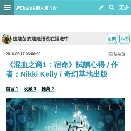
娃娃茵的娃娃語現在播送中
訂閱
我的
2016-06-17 06:00:00
娃娃茵
《混血之裔1：宿命》試讀心得 / 作
者：Nikki Kelly / 奇幻基地出版
留言 1
收藏 0
推薦 2