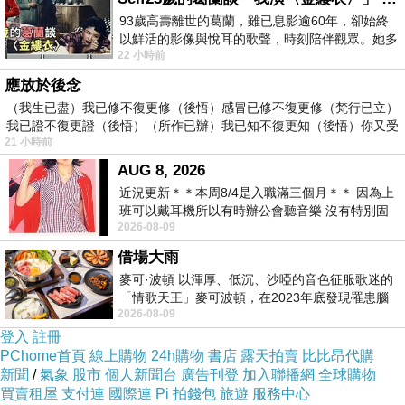
93歲高壽離世的葛蘭，雖已息影逾60年，卻始終
以鮮活的影像與悅耳的歌聲，時刻陪伴觀眾。她多
天使加百列，看到你的豪宅加上一屋子被拯救釋放的吸血鬼，活脫脫是
22 小時前
才多藝、陽光開朗的形象，不僅保留在電影
卡萊爾．庫倫及X教授的混合體。
應放於後念
（我生已盡）我已修不復更修（後悟）感冒已修不復更修（梵行已立）
我已證不復更證（後悟）（所作已辦）我已知不復更知（後悟）你又受
而喬納，你這個擁有善良靈魂卻又殺人不眨眼的吸血鬼，跟不能厮守的
21 小時前
布魯克糾纒不清，卻又渴望吸取萊拉的血，而後來的種種呵護，是否連
AUG 8, 2026
你自己都搞不清楚對她是成癮的慾望還是愛的延伸了。
近況更新＊＊本周8/4是入職滿三個月＊＊ 因為上
班可以戴耳機所以有時辦公會聽音樂 沒有特別固
2026-08-09
定哪天但就是一周某一天會固定聽'90
一再失憶的萊拉總是在死亡及重生裡輪迴，明明力量強大於眾人的她，
借場大雨
卻老是處在被保護待拯救狀態，有時連配角都來的比她清楚狀況又能夠
麥可·波頓 以渾厚、低沉、沙啞的音色征服歌迷的
「情歌天王」麥可波頓，在2023年底發現罹患腦
愛恨分明，看來要等到後續的二、三集時才能看到她能力的大爆發了。
2026-08-09
瘤「祈禱早日康復，一切都好」。
登入
註冊
PChome首頁
線上購物
24h購物
書店
露天拍賣
比比昂代購
作者把天堂稱為水晶星際，而天使的任務則是負責收集人類的純淨靈
新聞
/
氣象
股市
個人新聞台
廣告刊登
加入聯播網
全球購物
魂，這種新穎的詮釋及見解，讓對天堂有憧憬的我們，看到僅存的35克
買賣租屋
支付連
國際連
Pi 拍錢包
旅遊
服務中心