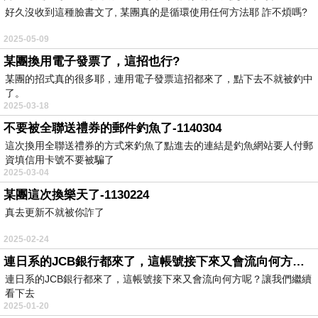
好久沒收到這種臉書文了, 某團真的是循環使用任何方法耶 詐不煩嗎?
2025-05-09
某團換用電子發票了，這招也行?
某團的招式真的很多耶，連用電子發票這招都來了，點下去不就被釣中
了。
2025-03-18
不要被全聯送禮券的郵件釣魚了-1140304
這次換用全聯送禮券的方式來釣魚了點進去的連結是釣魚網站要人付郵
資填信用卡號不要被騙了
2025-03-04
某團這次換樂天了-1130224
真去更新不就被你詐了
2025-02-24
連日系的JCB銀行都來了，這帳號接下來又會流向何方呢？-1140120
連日系的JCB銀行都來了，這帳號接下來又會流向何方呢？讓我們繼續
看下去
2025-01-20