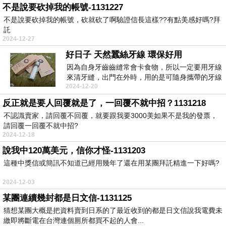
不是說要砍掉我的帳號-1131227
不是說要砍掉我的帳號，砍就砍了啊驗證信長這樣??有點美感好嗎?拜
託
2024-12-27
好日子 天然蠶絲牙線 環保好用
因為自身牙齒齒縫常會卡食物，所以一定要用牙線
來清牙縫，出門在外時，用的是可隨身攜帶的牙線
2024-12-20
棒，但睡前刷...
反正就是要人回覆就是了，一回覆不就中招？1131218
不認識賣家，請回覆不回覆，就要跟我要3000美如果不是我的發票，
請回覆一回覆不就中招?
2024-12-18
說我中120萬美元，信你才怪-1131203
這種中獎信或簡訊不知道已經用幾年了還在用某團拜託精進一下好嗎?
2024-12-03
某團連續幾封都是日文信-1131125
猜想某團大概是把資料賣到日系的了最近收到的都是日文信說我電費未
繳即將斷電在台灣連個厠所都買不起的人會...