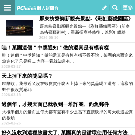
娃娃茵的娃娃語現在播送中
訂閱
我的
屏東枋寮鄉新觀光景點-《彩虹藝鐵園區》
屏東枋寮鄉新觀光景點—《彩虹藝鐵園區》(前身
為枋寮藝術村)，重新招商整修後，以彩虹繽紛
2026-05-10
為...
哇！某團這個＂中獎通知＂做的還真是有模有樣
哇！這個＂中獎通知＂做的還真是有模有樣不得不說，某團的東西愈來
愈進化了只是喔....內容一看就知道有...
2026-03-27
天上掉下來的獎品嗎？
歸剛欸，我最近又沒在蝦皮買什麼天上掉下來的獎品嗎？還有，這樣的
郵件很沒質感耶
2026-03-18
過個年，才幾天而已就收到一堆詐團、釣魚郵件
大概半個月的量而且每天都有還有不少是當下直接砍掉的每天收這些真
的很煩
2026-02-26
好久沒收到這種臉書文了, 某團真的是循環使用任何方法耶-1140509