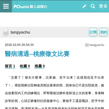
tangyachu
訂閱
我的
2018-10-04 20:54:34
tangyachu
醫病溝通--桃療徵文比賽
留言 1
收藏 0
推薦 0
「怎麼了﹖發生什麼事，沉著臉、笑不出來﹖這樣我也笑不出來
了！」甫從桃療出院轉進其附設康家的我，因身份已不是住院病患，被
迫放棄院內工作訓練職位，即幫職能治療科老師送公文的差事，拿著轉
診單的我，心頭正猶豫到社區復健中心，要做手工還是職訓，把手中的
單子揉皺，對著眼前第一次見面就散發有如主耶穌和譪可親光芒的醫