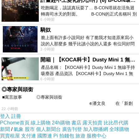
計畫趕不上變化的九州行 (8) B-CON環球塔
吃飽喝足，該認真玩耍了… B-CON塔就在活魚迴
轉壽司水天的對面。 B-CON的正式名稱叫 別
6 小時前
騎奴
脆上面有許多小說同好 有了脆我才知道原來寫小
說的人那麼多 幾乎比讀小說的人還多 有位同好問
3 小時前
了一個問題 她說為什麼高中文學獎的
開箱｜【KOCA科卡】Dusty Mini 1 無線手持吸塵器
產品名稱：【KOCA科卡】Dusty Mini 1 無線手持
吸塵器 產品資訊 【KOCA科卡】Dusty Mini 1 無
6 小時前
線手持吸塵器評語： 能吸、能吹兼具兩
◎專家與頭銜
■寓言故事 ◎專家與頭銜
⊕潘文良 在「新創
22 小時前
之谷」裡——
登入
註冊
PChome首頁
線上購物
24h購物
書店
露天拍賣
比比昂代購
新聞
/
氣象
股市
個人新聞台
廣告刊登
加入聯播網
全球購物
買賣租屋
支付連
國際連
Pi 拍錢包
旅遊
服務中心