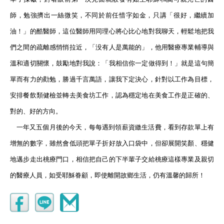
師，勉強擠出一絲微笑，不同於前任惜字如金，只講「很好，繼續加
油！」的酷醫師，這位醫師用同理心將心比心地對我聊天，輕鬆地把我
們之間的疏離感悄悄拉近，「没有人是萬能的」，他用醫療專業輔導與
溫和適切關懷，鼓勵地對我說：「我相信你一定做得到！」就是這句簡
單而有力的勸勉，勝過千言萬語，讓我下定決心，針對以工作為目標，
安排餐飲類健檢並轉去美食坊工作，認為穩定地在美食工作是正確的、
對的、好的方向。
一年又五個月後的今天，每每遇到領薪資繳生活費，看到存款單上有
增無的數字，雖然會低頭把單子折好放入口袋中，但卻展開笑顏、穩健
地邁步走出桃療門口，相信把自己的下半輩子交給桃療這樣專業及親切
的醫療人員，如受耶穌眷顧，即使離開故鄉生活，仍有溫馨的歸所！