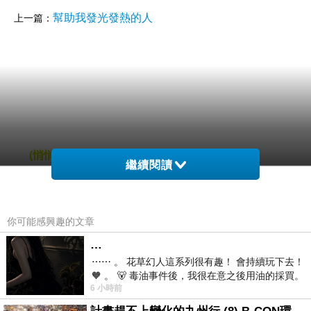
幫助我發光發熱的人
上一篇：
(悄悄話)
繼續閱讀
2019-04-24 19:46:56
你可能感興趣的文章
…
⋯⋯ 。 花草幻人這系列很有趣！ 會持續玩下去！
🧡 。 🐻 毒油事件後，我很在意之後用油的採買。
6 小時前
前天購買了我之前就很愛