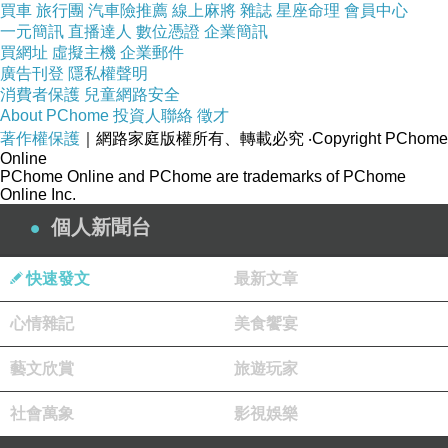
買車
旅行團
汽車險推薦
線上麻將
雜誌
星座命理
會員中心
一元簡訊
直播達人
數位憑證
企業簡訊
買網址
虛擬主機
企業郵件
廣告刊登
隱私權聲明
消費者保護
兒童網路安全
About PChome
投資人聯絡
徵才
著作權保護
｜網路家庭版權所有、轉載必究
‧Copyright PChome
Online
PChome Online and PChome are trademarks of PChome
Online Inc.
個人新聞台
快速發文
最新文章
心情雜記
美食饗宴
藝文欣賞
旅遊玩家
社會萬象
影視娛樂