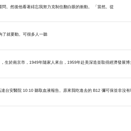
疆問。然後他看著緋忘我努力克制住翻白眼的衝動。 「當然。從
了就要動。可很多人一聽
6日），生於南京市，1949年隨家人來台，1959年赴美深造並取得經濟發展
車抵達台安醫院 10:10 聽取血液報告。原來我吃進去的 B12 彌可保並非沒