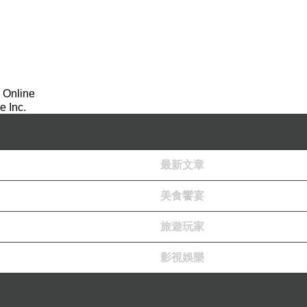
 Online
 Inc.
最新文章
換/退2000到卡片，到時候應該會用手機簡訊通知。
美食饗宴
旅遊玩家
萬名有多的回饋～沒想到可以拿到耶～
影視娛樂
回饋」，店員就說，你有收到簡訊對嗎？並且確認金額是