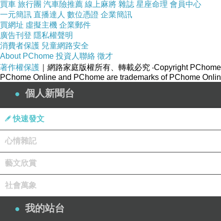
買車
旅行團
汽車險推薦
線上麻將
雜誌
星座命理
會員中心
一元簡訊
直播達人
數位憑證
企業簡訊
買網址
虛擬主機
企業郵件
廣告刊登
隱私權聲明
消費者保護
兒童網路安全
About PChome
投資人聯絡
徵才
著作權保護
｜網路家庭版權所有、轉載必究
‧Copyright PChome
PChome Online and PChome are trademarks of PChome Online
個人新聞台
快速發文
▲可以選擇2000要進戶頭還是進悠遊卡，要怎麼兌
心情雜記
2020.8月 補充
藝文欣賞
收到簡訊說可以去超商回儲2300囉，300是前十
社會萬象
我去7-11櫃台說：「我要靠卡領取悠遊卡振興券
我的站台
號的記名悠遊卡。