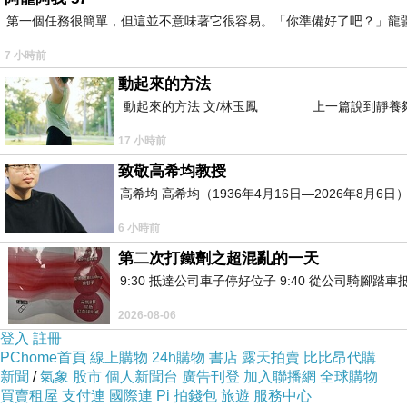
第一個任務很簡單，但這並不意味著它很容易。「你準備好了吧？」龍
7 小時前
動起來的方法
動起來的方法 文/林玉鳳 上一篇說到靜養夠
17 小時前
致敬高希均教授
高希均 高希均（1936年4月16日—2026年8月
6 小時前
第二次打鐵劑之超混亂的一天
9:30 抵達公司車子停好位子 9:40 從公司騎腳踏
2026-08-06
登入
註冊
PChome首頁
線上購物
24h購物
書店
露天拍賣
比比昂代購
新聞
/
氣象
股市
個人新聞台
廣告刊登
加入聯播網
全球購物
買賣租屋
支付連
國際連
Pi 拍錢包
旅遊
服務中心