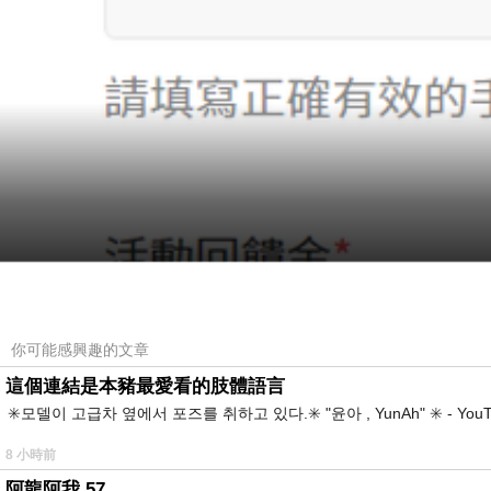
你可能感興趣的文章
這個連結是本豬最愛看的肢體語言
✳️모델이 고급차 옆에서 포즈를 취하고 있다.✳️ "윤아 , YunAh" ✳️ 
8 小時前
阿龍阿我 57