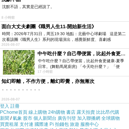
沈默不語，其實是已經說了。
8 小時前
面白大丈夫劇團《職男人生11-開始新生活》
時間：2026年7月31日，周五19:30 地點：北藝中心球劇場 這是第二
次看該團《職男人生》系列的現場演出，感覺新鮮度、喜劇感
2026-08-07
材料 :
中午吃什麼？自己帶便當，比起外食更健康-夏季日常。(舞動馬尾廚房)
中午吃什麼？自己帶便當，比起外食更健康-夏季
日常。(舞動馬尾廚房) 「今天吃什麼？」 「便
17 小時前
當？麵？還是炒飯？」 每天都在選擇
知幻即離，不作方便，離幻即覺，亦無漸次
。。。。。。。。。。
2026-08-07
登入
註冊
PChome首頁
線上購物
24h購物
書店
露天拍賣
比比昂代購
新聞
/
氣象
股市
個人新聞台
廣告刊登
加入聯播網
全球購物
買賣租屋
支付連
國際連
Pi 拍錢包
旅遊
服務中心