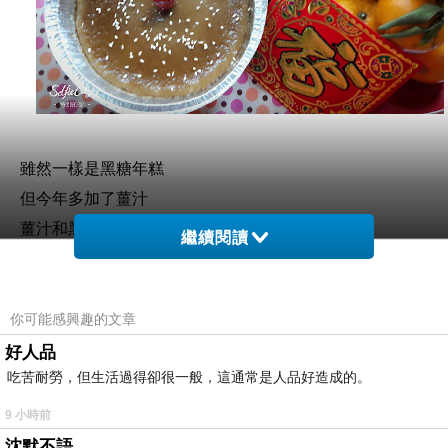
雖然一樣是黑糖年糕
但今年多加了薑汁
薑汁和黑糖好速配哦 ~
繼續閱讀
我加了蠻多的薑汁
所以好香好濃 !
你可能感興趣的文章
好人品
吃苦耐勞，但生活過得卻很一般，這通常是人品好造成的。
9 小時前
沈默不語