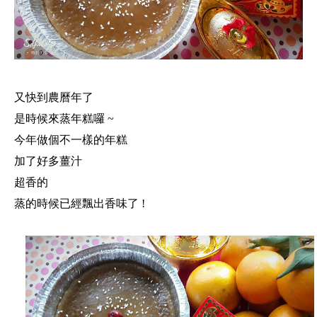
又快到農曆年了
是時候來蒸年糕囉 ~
今年做個不一樣的年糕
加了好多薑汁
超香的
蒸的時候已經飄出香味了 !