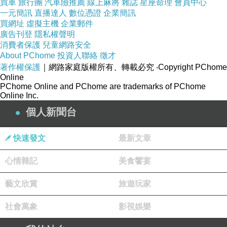
買車
旅行團
汽車險推薦
線上麻將
雜誌
星座命理
會員中心
一元簡訊
直播達人
數位憑證
企業簡訊
買網址
虛擬主機
企業郵件
黑糖 150g
廣告刊登
隱私權聲明
水 300g
消費者保護
兒童網路安全
About PChome
投資人聯絡
徵才
薑汁 100g
著作權保護
｜網路家庭版權所有、轉載必究
‧Copyright PChome
糯米粉 300g
Online
PChome Online and PChome are trademarks of PChome
做法 :
Online Inc.
個人新聞台
快速發文
最新文章
心情雜記
美食饗宴
藝文欣賞
旅遊玩家
社會萬象
影視娛樂