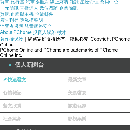
買車
旅行團
汽車險推薦
線上麻將
雜誌
星座命理
會員中心
一元簡訊
直播達人
數位憑證
企業簡訊
買網址
虛擬主機
企業郵件
中共為了對付郭一人，將你整個集團上千名員工
廣告刊登
隱私權聲明
拿來威脅你，都做得出來！
消費者保護
兒童網路安全
About PChome
投資人聯絡
徵才
著作權保護
｜網路家庭版權所有、轉載必究
‧Copyright PChome
賴清德、卓榮泰是否認真思考過中共會如何對付
Online
PChome Online and PChome are trademarks of PChome
台灣的經長？是否有意藉機測試中共當局的反
Online Inc.
應？難道賴卓天真以為這樣能夠交換到中共對台
個人新聞台
的「善意」？
快速發文
最新文章
國安系統是否評估過讓這樣的人擔任經濟部長，
心情雜記
美食饗宴
國安風險有多高？
藝文欣賞
旅遊玩家
假如中共用比查稅富士康更強的力道來修理崇越
社會萬象
影視娛樂
集團，郭智輝還有沒有風骨拒絕中共的威脅？