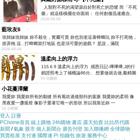
業；小則查稅、罰款；中則逮捕企業基層員工，
人類對不死的渴望源自於對死亡的恐懼 而「不死
藥」就這樣橫擺在你面前： 任何創傷迅速癒合、
大則直接沒收整個企業，逮捕所有在中國的高層
2026-08-08
停止衰老、痛覺消失…堪
幹部。
藍玫友6
玫師妹玫師妹 妳不殺生，實屬可貴 妳也別老逗著蟑螂玩 妳不打死牠，
抓弄牠 這...打蟑螂當打地鼠 也是項可愛的遊戲？ 是說，滿院
千萬不要以為中共擔心嚇跑台資及外資，就不敢
2026-08-08
這麼做！它在郭台銘選總統期間，不是已經「點
溫柔向上的浮力
到為止」示範了一次嗎？
115.6.9 溫柔向上的浮力 感恩日記-嗶嗶嗶,J的行
銷證照考上了補概論86分。 想要做就去做,勵精圖
55 分鐘前
治大成功,也是表法,堅持和努力
面對遠比富士康「更不重要」的崇越集團，董事
小花蔓澤蘭
長居然敢擔任「台獨當局」的內閣成員，中共若
我愛妳 我愛妳所有的裂縫 所有風吹過後顫抖的葉脈 我愛妳的柔弱 像
沒有出手「懲罰」一下崇越，立個下馬威，面子
黑夜愛一盞孤燈 像影子愛著它唯一的形狀 所以我靠近妳 一
16 小時前
往哪擺？豈不是在「姑息囂張的台獨勢力」？
登入
註冊
PChome首頁
線上購物
24h購物
書店
露天拍賣
比比昂代購
新聞
郭智輝不要以為自己一人擔任經濟部長不會連累
/
氣象
股市
個人新聞台
廣告刊登
加入聯播網
全球購物
買賣租屋
支付連
國際連
Pi 拍錢包
旅遊
服務中心
整個集團企業！