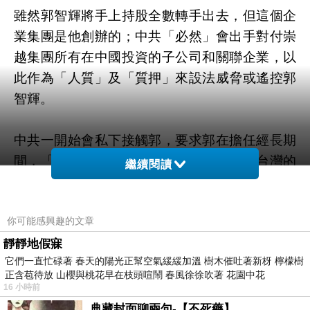
雖然郭智輝將手上持股全數轉手出去，但這個企
業集團是他創辦的；中共「必然」會出手對付崇
越集團所有在中國投資的子公司和關聯企業，以
此作為「人質」及「質押」來設法威脅或遙控郭
智輝。
中共一開始會私下接觸郭，要求郭在擔任經長期
間，「暗中配合」中共，推行有利於併吞台灣的
繼續閱讀
政策（例如在投審會對特定企業赴中國投資的審
查放水..等等）。
你可能感興趣的文章
假如郭不配合中共利益，（例如持續推動台商離
靜靜地假寐
它們一直忙碌著 春天的陽光正幫空氣緩緩加溫 樹木催吐著新枒 檸檬樹
開大陸的轉投資政策，或是拒絕表態看好中國經
正含苞待放 山櫻與桃花早在枝頭喧鬧 春風徐徐吹著 花園中花
濟），中共就必會露出猙獰獠牙，用各種合法與
16 小時前
非法手段，對付崇越集團在中國的各項投資事
典藏封面聊兩句-【不死藥】