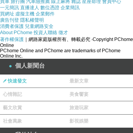
買車
旅行團
汽車險推薦
線上麻將
雜誌
星座命理
會員中心
它有時飛上天際
一元簡訊
直播達人
數位憑證
企業簡訊
有時俯衝入海
買網址
虛擬主機
企業郵件
不管上天下海， 它始終熱情澎湃
廣告刊登
隱私權聲明
只因自由是他的最愛
消費者保護
兒童網路安全
255
About PChome
投資人聯絡
徵才
旅人行走於落葉小徑
緩緩的步履以 之 形前進
著作權保護
｜網路家庭版權所有、轉載必究
‧Copyright PChome
沒有目標， 只允諾自己隨興
Online
PChome Online and PChome are trademarks of PChome
初老的年紀， 冷冽的世情也只淡然一笑
Online Inc.
人生的未竟， 虛實都好
走路 閱讀 都值得微微一笑
個人新聞台
旅人
快速發文
最新文章
2019-10-08 20:47:31
恭喜哈燒
心情雜記
美食饗宴
版主回應
藝文欣賞
旅遊玩家
你也是啊。
社會萬象
影視娛樂
^_^
2019-10-08 20:55:30