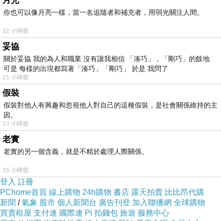
月光
縮影，像膠卷，透析了低俯的寂寥，有水潺潺，自溪谷釋出！
你也可以像月亮一樣，當一名追隨者和補充者，用弱光關注人間。
22 小時前
妥協
關於妥協 我的為人和職業 沒有讓我相信 「湊巧」，「剛巧」的餘地
白居易 放言 ( 轉)
上一篇：
可是 每樣的出現都寫著「湊巧」「剛巧」 於是 我問了
21 小時前
第三屆南方詩微影聯展
下一篇：
假裝
假裝對他人有興趣和忽視他人對自己的這種假裝，是社會關係維持的主
因。
13 小時前
老實
老實的另一個含義，就是不精於處理人際關係。
15 小時前
登入
註冊
荷塘詩韻 二
PChome首頁
線上購物
24h購物
書店
露天拍賣
比比昂代購
2019-10-08 20:55:58
新聞
/
氣象
股市
個人新聞台
廣告刊登
加入聯播網
全球購物
251
買賣租屋
支付連
國際連
Pi 拍錢包
旅遊
服務中心
愛好自由始終是風的堅持