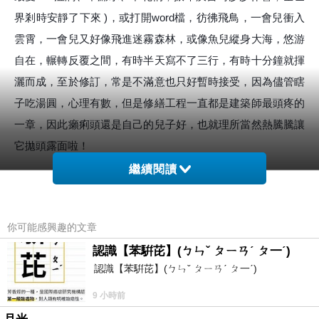
界剎時安靜了下來 )，或打開word檔，彷彿飛鳥，一會兒衝入
雲霄，一會兒又好像飛進迷霧森林，或像魚兒縱身大海，悠游
自在，輾轉反覆之間，有時半天寫不了三行，有時十分鐘就揮
灑而成，至於修訂，常是不滿意也只好暫時接受，因為儘管瞎
子吃湯圓，心理有數，但是修繕工程一直都是建築師最頭疼的
一章，因此癩痢頭還是自己的兒子好，也就理所當然熱騰騰讓
它拋頭露面啦！
繼續閱讀
錯字是最粗糙的敗筆之處，其次錯用典故或上下文邏輯不盡合
情理，這在初學者身上最容易發現，毛病之所在大抵在詩是意
你可能感興趣的文章
象的語言，故精鍊是相對的要求，然而往往意隨筆轉，呈現過
認識【苯騈芘】(ㄅㄣˇ ㄆㄧㄢˊ ㄆ一ˊ)
度的跳躍，讓讀者左推右敲就是連貫不起來，斷層於是不免。
認識【苯騈芘】(ㄅㄣˇ ㄆㄧㄢˊ ㄆ一ˊ)
寫詩是生命的投注，可以物我兩忘，至於出爐的篇章那已是另
9 小時前
一番風景，與作者無關了。詩擎起一個世界，宇宙因此而有了