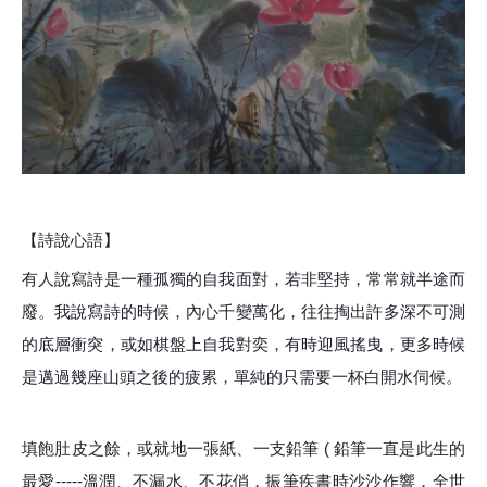
【詩說心語】
有人說寫詩是一種孤獨的自我面對，若非堅持，常常就半途而
廢。我說寫詩的時候，內心千變萬化，往往掏出許多深不可測
的底層衝突，或如棋盤上自我對奕，有時迎風搖曳，更多時候
是邁過幾座山頭之後的疲累，單純的只需要一杯白開水伺候。
填飽肚皮之餘，或就地一張紙、一支鉛筆 ( 鉛筆一直是此生的
最愛-----溫潤、不漏水、不花俏，振筆疾書時沙沙作響，全世