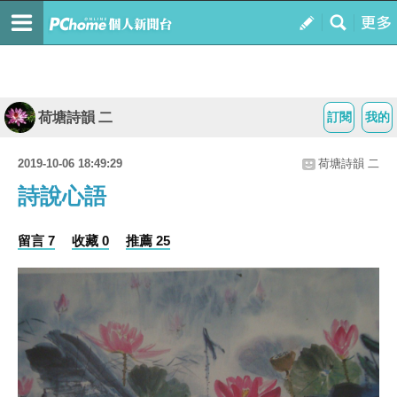
荷塘詩韻 二
訂閱
我的
2019-10-06 18:49:29
荷塘詩韻 二
詩說心語
留言 7
收藏 0
推薦 25