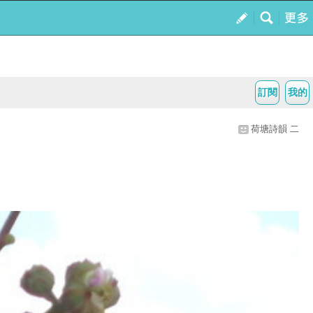
訂閱
我的
荷塘詩韻 二