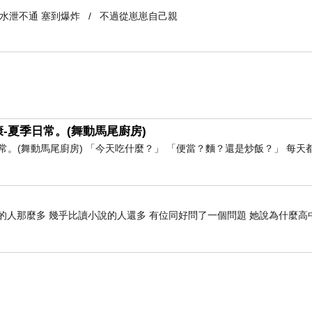
到水泄不通 塞到爆炸 / 不過從崽崽自己親
-夏季日常。(舞動馬尾廚房)
。(舞動馬尾廚房) 「今天吃什麼？」 「便當？麵？還是炒飯？」 每天
的人那麼多 幾乎比讀小說的人還多 有位同好問了一個問題 她說為什麼高