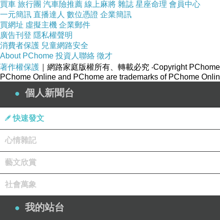
買車
旅行團
汽車險推薦
線上麻將
雜誌
星座命理
會員中心
一元簡訊
直播達人
數位憑證
企業簡訊
買網址
虛擬主機
企業郵件
廣告刊登
隱私權聲明
消費者保護
兒童網路安全
About PChome
投資人聯絡
徵才
著作權保護
｜網路家庭版權所有、轉載必究
‧Copyright PChome
PChome Online and PChome are trademarks of PChome Online
個人新聞台
快速發文
大花紫薇 ( 攝影 松竹軒).jpg
心情雜記
藝文欣賞
社會萬象
我的站台