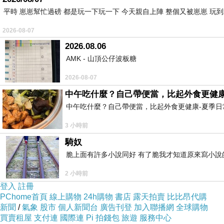
平時 崽崽幫忙過磅 都是玩一下玩一下 今天親自上陣 整個又被崽崽 玩
2026-08-07
2026.08.06
AMK - 山頂公仔波板糖
2026-08-07
中午吃什麼？自己帶便當，比起外食更健康
中午吃什麼？自己帶便當，比起外食更健康-夏季日常
3 小時前
騎奴
脆上面有許多小說同好 有了脆我才知道原來寫小說
2 小時前
登入
註冊
PChome首頁
線上購物
24h購物
書店
露天拍賣
比比昂代購
新聞
/
氣象
股市
個人新聞台
廣告刊登
加入聯播網
全球購物
買賣租屋
支付連
國際連
Pi 拍錢包
旅遊
服務中心