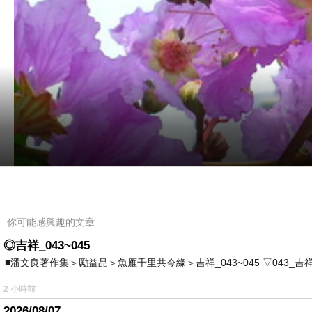
你可能感興趣的文章
◎吉祥_043~045
■潘文良著作集＞勵益品＞魚雁千里共今緣＞吉祥_043~045 ▽043_吉祥。2006.0
2 小時前
2026/08/07