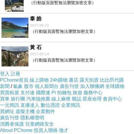
（行動版頁面暫無法瀏覽加密文章）
泰 皓
2017-09-21
（行動版頁面暫無法瀏覽加密文章）
黃 石
2017-09-14
（行動版頁面暫無法瀏覽加密文章）
登入
註冊
PChome首頁
線上購物
24h購物
書店
露天拍賣
比比昂代購
新聞
/
氣象
股市
個人新聞台
廣告刊登
加入聯播網
全球購物
買賣租屋
支付連
國際連
Pi 拍錢包
旅遊
服務中心
買車
旅行團
汽車險推薦
線上麻將
雜誌
星座命理
會員中心
一元簡訊
直播達人
數位憑證
企業簡訊
買網址
虛擬主機
企業郵件
廣告刊登
隱私權聲明
消費者保護
兒童網路安全
About PChome
投資人聯絡
徵才