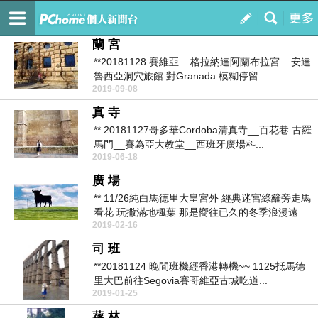
印地安園地
訂閱
我的
蘭 宮
**20181128 賽維亞__格拉納達阿蘭布拉宮__安達
魯西亞洞穴旅館 對Granada 模糊停留...
2019-09-08
真 寺
** 20181127哥多華Cordoba清真寺__百花巷 古羅
馬門__賽為亞大教堂__西班牙廣場科...
2019-06-18
廣 場
** 11/26純白馬德里大皇宮外 經典迷宮綠籬旁走馬
看花 玩撒滿地楓葉 那是嚮往已久的冬季浪漫遠
2019-02-16
遠...
司 班
**20181124 晚間班機經香港轉機~~ 1125抵馬德
里大巴前往Segovia賽哥維亞古城吃道...
2019-01-25
蓀 林