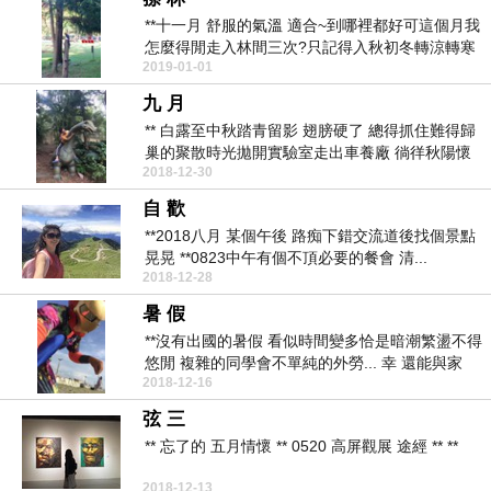
**十一月 舒服的氣溫 適合~到哪裡都好可這個月我
怎麼得閒走入林間三次?只記得入秋初冬轉涼轉寒
2019-01-01
好多...
九 月
** 白露至中秋踏青留影 翅膀硬了 總得抓住難得歸
巢的聚散時光拋開實驗室走出車養廠 徜徉秋陽懷
2018-12-30
抱 把...
自 歡
**2018八月 某個午後 路痴下錯交流道後找個景點
晃晃 **0823中午有個不頂必要的餐會 清...
2018-12-28
暑 假
**沒有出國的暑假 看似時間變多恰是暗潮繁盪不得
悠閒 複雜的同學會不單純的外勞... 幸 還能與家
2018-12-16
人...
弦 三
** 忘了的 五月情懷 ** 0520 高屏觀展 途經 ** **
2018-12-13