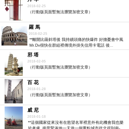
2018-02-25
（行動版頁面暫無法瀏覽加密文章）
羅 馬
2018-02-25
**離開比薩斜塔後 我持續頭痛的快爆炸 好擔憂會中風
Mr.Dv很快在群組裡傳境外掛失信用卡電話 後...
邪 塔
2018-02-05
（行動版頁面暫無法瀏覽加密文章）
百 花
2018-01-28
（行動版頁面暫無法瀏覽加密文章）
威 尼
2018-01-18
**這個國家從來沒有在慾望名單裡意外有此機會我也樂
於考慮..接受緊湊地一天遊一個重點城市從北趕到南-...