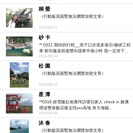
桐 螢
（行動版頁面暫無法瀏覽加密文章）
2018-09-27
砂 卡
** 0321 期待的行程__燕子口步道多落石/修繕工程
車 靳珩隧道前後雙向擋車半個小時 我一定得下...
2018-08-26
松 園
（行動版頁面暫無法瀏覽加密文章）
2018-08-18
星 潭
**0318 經雪隧赴南澳拜訪環兒家人 check in 蘇澳
煙波雙泉飯店後去找xxx高地 有大海錨...
2018-08-06
沐 春
（行動版頁面暫無法瀏覽加密文章）