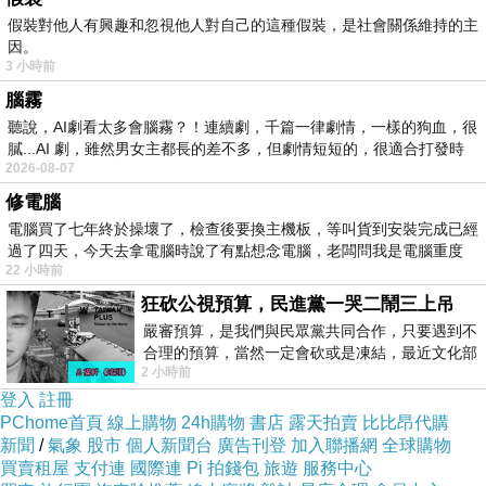
假裝對他人有興趣和忽視他人對自己的這種假裝，是社會關係維持的主
因。
3 小時前
腦霧
聽說，AI劇看太多會腦霧？！連續劇，千篇一律劇情，一樣的狗血，很
膩...AI 劇，雖然男女主都長的差不多，但劇情短短的，很適合打發時
2026-08-07
修電腦
電腦買了七年終於操壞了，檢查後要換主機板，等叫貨到安裝完成已經
過了四天，今天去拿電腦時說了有點想念電腦，老闆問我是電腦重度
22 小時前
狂砍公視預算，民進黨一哭二鬧三上吊
嚴審預算，是我們與民眾黨共同合作，只要遇到不
合理的預算，當然一定會砍或是凍結，最近文化部
2 小時前
要編列公視和Taiwan plus預算，在110年
登入
註冊
PChome首頁
線上購物
24h購物
書店
露天拍賣
比比昂代購
新聞
/
氣象
股市
個人新聞台
廣告刊登
加入聯播網
全球購物
買賣租屋
支付連
國際連
Pi 拍錢包
旅遊
服務中心