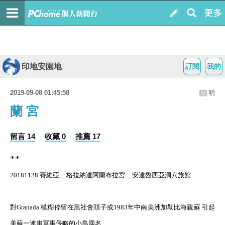
印地安園地
訂閱
我的
2019-09-08 01:45:58
明
蘭 宮
留言 14
收藏 0
推薦 17
**
20181128 賽維亞__格拉納達阿蘭布拉宮__安達魯西亞洞穴旅館
對Granada 模糊停留在黑社會頭子或1983年中南美洲加勒比海親蘇 引起
美蘇一連串軍事侵略的小島國名