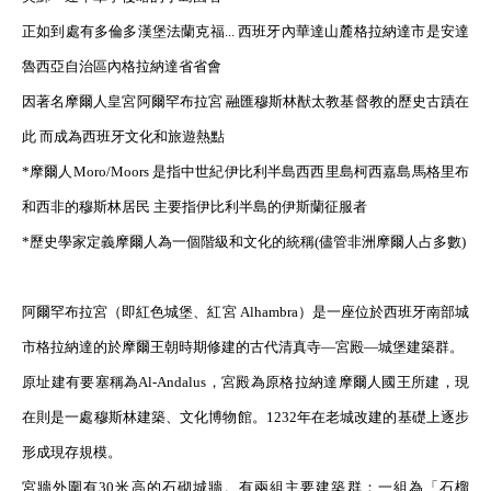
正如到處有多倫多漢堡法蘭克福... 西班牙內華達山麓格拉納達市是安達
魯西亞自治區內格拉納達省省會
因著名摩爾人皇宮阿爾罕布拉宮 融匯穆斯林猷太教基督教的歷史古蹟在
此 而成為西班牙文化和旅遊熱點
*摩爾人Moro/Moors 是指中世紀伊比利半島西西里島柯西嘉島馬格里布
和西非的穆斯林居民 主要指伊比利半島的伊斯蘭征服者
*歷史學家定義摩爾人為一個階級和文化的統稱(儘管非洲摩爾人占多數)
阿爾罕布拉宮
（即紅色城堡、紅宮
Alhambra
）是一座位於西班牙南部城
市格拉納達的於摩爾王朝時期修建的古代清真寺—宮殿—城堡建築群。
原址建有要塞稱為Al-Andalus，宮殿為原格拉納達摩爾人國王所建，現
在則是一處穆斯林建築、文化博物館。1232年在老城改建的基礎上逐步
形成現存規模。
宮牆外圍有30米高的石砌城牆。有兩組主要建築群：一組為「石榴