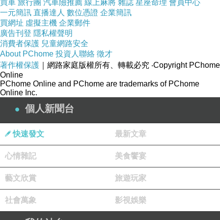
買車
旅行團
汽車險推薦
線上麻將
雜誌
星座命理
會員中心
一元簡訊
直播達人
數位憑證
企業簡訊
買網址
虛擬主機
企業郵件
廣告刊登
隱私權聲明
消費者保護
兒童網路安全
About PChome
投資人聯絡
徵才
著作權保護
｜網路家庭版權所有、轉載必究
‧Copyright PChome
Online
PChome Online and PChome are trademarks of PChome
Online Inc.
個人新聞台
快速發文
最新文章
心情雜記
美食饗宴
藝文欣賞
旅遊玩家
社會萬象
影視娛樂