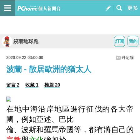
繞著地球跑
訂閱
我的
2020-09-22 03:00:00
丹尼爾
波蘭 - 散居歐洲的猶太人
留言 2
收藏 1
推薦 20
在地中海沿岸地區進行征伐的各大帝
國，例如亞述、巴比
倫、波斯和羅馬帝國等，都有將自己的
宗教
與
文化
強加於