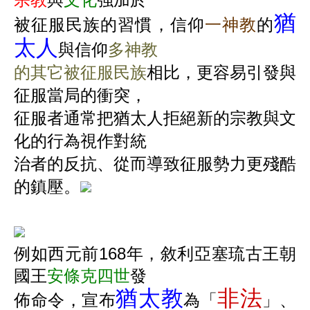
猶
被征服民族的習慣，信仰
一神教
的
太人
與信仰
多神教
的其它被征服民族
相比，更容易引發與
征服當局的衝突，
征服者通常把猶太人拒絕新的宗教與文
化的行為視作對統
治者的反抗、從而導致征服勢力更殘酷
的鎮壓。
例如西元前
168
年，敘利亞塞琉古王朝
國王
安條克四世
發
猶太教
非法
佈命令，宣布
為「
」、