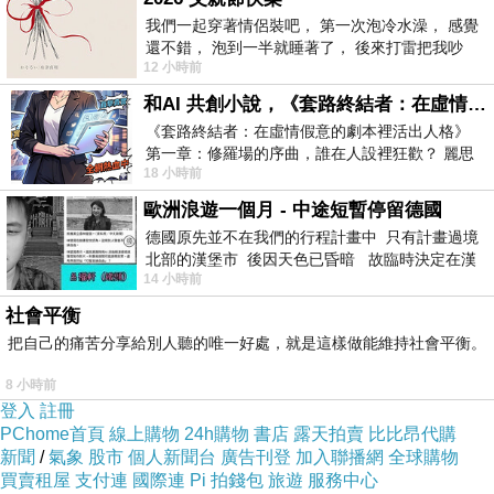
我們一起穿著情侶裝吧， 第一次泡冷水澡， 感覺
還不錯， 泡到一半就睡著了， 後來打雷把我吵
猶太人
儘管從亞述與巴比倫時代起，
12 小時前
醒， 手
已開始被迫離開古
和AI 共創小說，《套路終結者：在虛情假意的劇本裡活出人格》
以色列地區，但羅馬帝國對猶太人起義
《套路終結者：在虛情假意的劇本裡活出人格》
第一章：修羅場的序曲，誰在人設裡狂歡？ 麗思
的鎮壓、才真正導
18 小時前
卡爾頓酒店的總統套房內，燈光昏
致猶太人大規模地離開故土，從而開始
歐洲浪遊一個月 - 中途短暫停留德國
這個民族漫長而悲
德國原先並不在我們的行程計畫中 只有計畫過境
北部的漢堡市 後因天色已昏暗 故臨時決定在漢
慘的流亡歷程
...
14 小時前
堡市吃晚餐和過夜
社會平衡
把自己的痛苦分享給別人聽的唯一好處，就是這樣做能維持社會平衡。
猶太
早在羅馬帝國時期，已有一部分
8 小時前
人
登入
註冊
在歐洲定居；在
PChome首頁
線上購物
24h購物
書店
露天拍賣
比比昂代購
基督教會尚未形成嚴密組織的中世紀早
新聞
/
氣象
股市
個人新聞台
廣告刊登
加入聯播網
全球購物
買賣租屋
支付連
國際連
Pi 拍錢包
旅遊
服務中心
期，猶太人及其宗