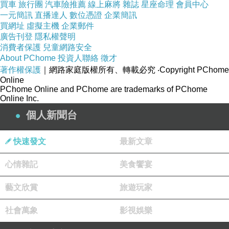
買車
旅行團
汽車險推薦
線上麻將
雜誌
星座命理
會員中心
教並未受到嚴苛的待遇，不過西歐的
封
一元簡訊
直播達人
數位憑證
企業簡訊
買網址
虛擬主機
企業郵件
建地主們非常歧視
廣告刊登
隱私權聲明
猶太人
...
消費者保護
兒童網路安全
About PChome
投資人聯絡
徵才
著作權保護
｜網路家庭版權所有、轉載必究
‧Copyright PChome
Online
PChome Online and PChome are trademarks of PChome
在當時，
土地
被人們視為最珍貴的財
Online Inc.
富、而
商業
則是人們
個人新聞台
鄙視的行業；因此、封建地主們不允許
猶太人
快速發文
最新文章
擁有土地
耕作
、只能靠經商維持生計。
心情雜記
美食饗宴
藝文欣賞
旅遊玩家
猶太人
社會萬象
影視娛樂
雖散居在世界各地、仍以社