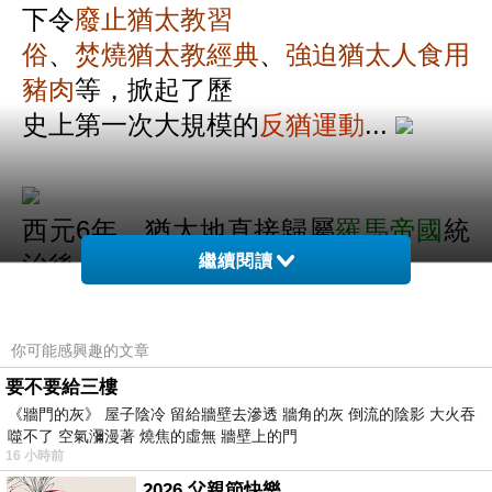
下令
廢止猶太教習
俗
、
焚燒猶太教經典
、
強迫猶太人食用
豬肉
等，掀起了歷
史上第一次大規模的
反猶運動
...
西元
6
年，猶太地直接歸屬
羅馬帝國
統
治後，羅馬帝國也
以
繼續閱讀
皇帝具有神性、要求整個羅馬帝國居民
都必須進行相應的
你可能感興趣的文章
猶太人
崇拜
，這對一神教的
也造成了
要不要給三樓
信仰衝突、進而引
《牆門的灰》 屋子陰冷 留給牆壁去滲透 牆角的灰 倒流的陰影 大火吞
噬不了 空氣瀰漫著 燒焦的虛無 牆壁上的門
發多次起義。
16 小時前
2026 父親節快樂