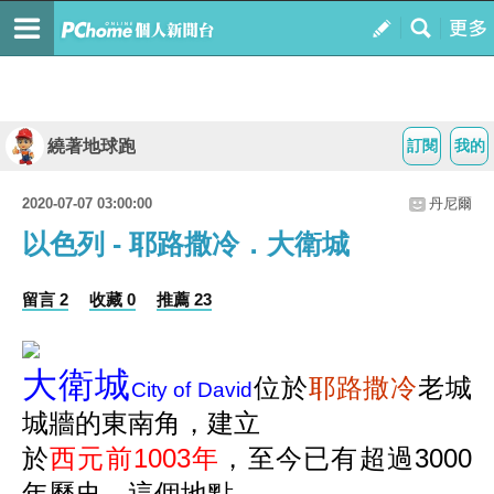
繞著地球跑
訂閱
我的
2020-07-07 03:00:00
丹尼爾
以色列 - 耶路撒冷．大衛城
留言 2
收藏 0
推薦 23
大衛城
位於
耶路撒冷
老城
City of David
城牆的東南角，建立
於
西元前
1003
年
，至今已有超過
3000
年歷史。這個地點