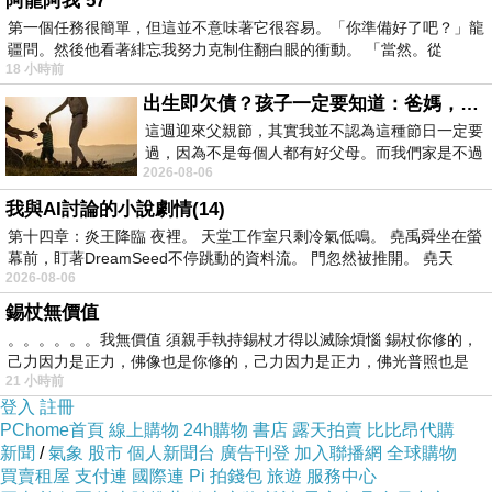
阿龍阿我 57
第一個任務很簡單，但這並不意味著它很容易。「你準備好了吧？」龍
疆問。然後他看著緋忘我努力克制住翻白眼的衝動。 「當然。從
18 小時前
出生即欠債？孩子一定要知道：爸媽，其實我不欠你們
這週迎來父親節，其實我並不認為這種節日一定要
過，因為不是每個人都有好父母。而我們家是不過
2026-08-06
節的，平時也沒什麼儀式感，生活趨近冷
我與AI討論的小說劇情(14)
第十四章：炎王降臨 夜裡。 天堂工作室只剩冷氣低鳴。 堯禹舜坐在螢
幕前，盯著DreamSeed不停跳動的資料流。 門忽然被推開。 堯天
2026-08-06
錫杖無價值
。。。。。。我無價值 須親手執持錫杖才得以滅除煩惱 錫杖你修的，
己力因力是正力，佛像也是你修的，己力因力是正力，佛光普照也是
21 小時前
登入
註冊
PChome首頁
線上購物
24h購物
書店
露天拍賣
比比昂代購
新聞
/
氣象
股市
個人新聞台
廣告刊登
加入聯播網
全球購物
買賣租屋
支付連
國際連
Pi 拍錢包
旅遊
服務中心