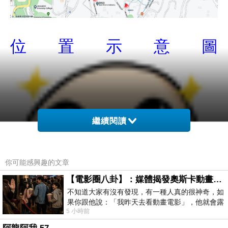
位置示意圖
繼續閱讀
你可能感興趣的文章
【電影圈八卦】：媒體揭發奧斯卡動畫項目投票醜聞！好萊塢為什麼看不起動畫電影？
不知道大家有沒有發現，有一種人真的很神奇，如
果你跟他說：「我昨天去看動畫電影」，他就會露
5 小時前
出一種慈祥的微笑，然後問你是不是陪小