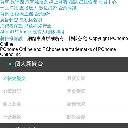
買車
旅行團
汽車險推薦
線上麻將
雜誌
星座命理
會員中心
金門
是
耶路撒冷
最古老的
一元簡訊
直播達人
數位憑證
企業簡訊
Golden Gate
買網址
虛擬主機
企業郵件
一座城門，位於
聖殿山
廣告刊登
隱私權聲明
東側
的中央，約莫修建於
西元
520
年
消費者保護
兒童網路安全
About PChome
投資人聯絡
徵才
代
，興建在
早期城門
著作權保護
｜網路家庭版權所有、轉載必究
‧Copyright PChome
廢墟的頂上
，是耶路撒冷舊城少數封閉
Online
PChome Online and PChome are trademarks of PChome
的城門之一
Online Inc.
個人新聞台
快速發文
最新文章
根據猶太人的傳統，彌賽亞將會經過
金門
進入
耶路撒冷
，
心情雜記
美食饗宴
因此猶太人常在此門祈求憐憫。
藝文欣賞
旅遊玩家
社會萬象
影視娛樂
「他又帶我回到聖地朝東的外門．那門
關閉了。耶和華對