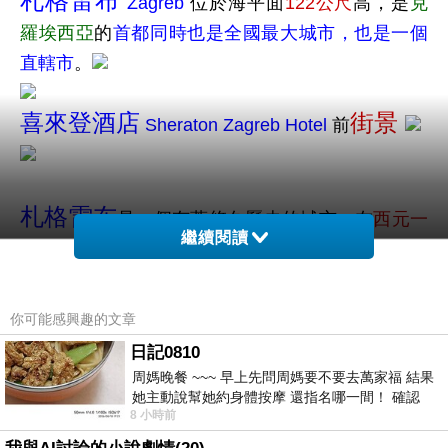
札格雷布
Zagreb
位於海平面
122公尺
高，是
克
羅埃西亞
的
首都同時也是全國最大城市，也是一個
直轄市
。
喜來登酒店
街景
Sheraton Zagreb Hotel
前
札格雷布
是一個有著悠久歷史的城市，在
西元一
繼續閱讀
世紀
時，
現在的札格雷布城市地區是
安多尼奧 Andautonia
的
你可能感興趣的文章
一個
古
日記0810
周媽晚餐 ~~~ 早上先問周媽要不要去萬家福 結果
羅馬城鎮
，
而於
她主動說幫她約身體按摩 還指名哪一間！ 確認
1094年
在東部的卡普托主教教區內
8 小時前
後，我的腦袋才運轉起來 預約對
「札格雷布」這個名稱始見於史籍。