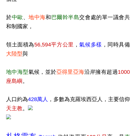
於
中歐
、
地中海
和
巴爾幹半島
交會處的單一議會共
和制國家，
領土面積為
56,594平方公里
，
氣候多樣
，同時具備
大陸型
與
地中海型
氣候，並於
亞得里亞海
沿岸擁有超過
1000
座島嶼
。
人口約為
428萬人
，多數為克羅埃西亞人，主要信仰
天主教
。