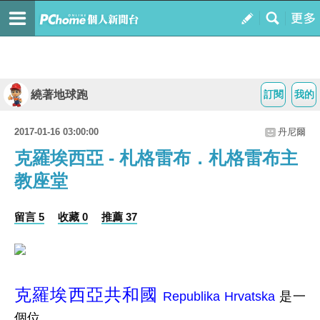
繞著地球跑
訂閱
我的
2017-01-16 03:00:00
丹尼爾
克羅埃西亞 - 札格雷布．札格雷布主
教座堂
留言 5
收藏 0
推薦 37
克羅埃西亞共和國
Republika Hrvatska
是一
個位