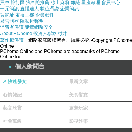
買車
旅行團
汽車險推薦
線上麻將
雜誌
星座命理
會員中心
Grad
一元簡訊
直播達人
數位憑證
企業簡訊
買網址
虛擬主機
企業郵件
廣告刊登
隱私權聲明
市中心
札格雷布
示意圖
消費者保護
兒童網路安全
About PChome
投資人聯絡
徵才
著作權保護
｜網路家庭版權所有、轉載必究
‧Copyright PChome
Online
上城區
PChome Online and PChome are trademarks of PChome
札格雷布
是札格雷布的
歷史中心
，主要由
Online Inc.
教堂
和
市政廳
等構成...
個人新聞台
快速發文
最新文章
卡普托
上城區
的
Kaptol
是
札格雷布
最古老
的地
心情雜記
美食饗宴
區，它的
藝文欣賞
旅遊玩家
歷史與大教堂並存，
於1094年，札格雷布就被列為
社會萬象
影視娛樂
主教轄