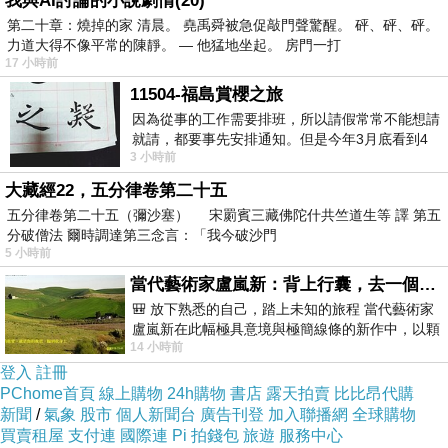
我與AI討論的小說劇情(20)
第二十章：燒掉的家 清晨。 堯禹舜被急促敲門聲驚醒。 砰、砰、砰。
雕像
Ps. 廣場上的
是
克羅埃西亞
著名小說家
August
力道大得不像平常的陳靜。 — 他猛地坐起。 房門一打
17 小時前
Senoa
11504-福島賞櫻之旅
因為從事的工作需要排班，所以請假常常不能想請
就請，都要事先安排通知。但是今年3月底看到4
聖馬丁教堂
3 小時前
月的班表時，突然發現4月中有個空檔，所
右手邊是
Crkva svetog Martina
大藏經22，五分律卷第二十五
五分律卷第二十五（彌沙塞） 宋罽賓三藏佛陀什共竺道生等 譯 第五
這一帶是札格雷布的明愛大主教管區，有一所
天主
分破僧法 爾時調達第三念言：「我今破沙門
教神學院
在此...
5 小時前
當代藝術家盧嵐新：背上行囊，去一個沒有人認識你的地方——看風景，也遇見渴望出發的自己
🎒 放下熟悉的自己，踏上未知的旅程 當代藝術家
盧嵐新在此幅極具意境與極簡線條的新作中，以顆
札格雷布
上城區
市中心面積不大，大致分為
的
14 小時前
粒感豐富的灰綠粗糙背景，搭配凝練且具
登入
註冊
卡普托
PChome首頁
線上購物
24h購物
書店
露天拍賣
比比昂代購
新聞
/
氣象
股市
個人新聞台
廣告刊登
加入聯播網
全球購物
下城區
買賣租屋
支付連
國際連
Pi 拍錢包
旅遊
服務中心
Kaptol
與
上城 Gornji Grad
，
的
下城 Donji