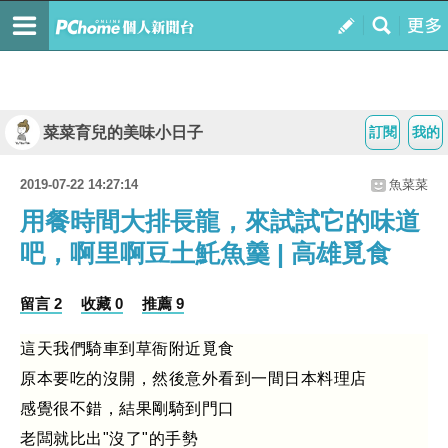
菜菜育兒的美味小日子
訂閱
我的
2019-07-22 14:27:14
魚菜菜
用餐時間大排長龍，來試試它的味道
吧，啊里啊豆土魠魚羹 | 高雄覓食
留言 2
收藏 0
推薦 9
這天我們騎車到草衙附近覓食
原本要吃的沒開，然後意外看到一間日本料理店
感覺很不錯，結果剛騎到門口
老闆就比出"沒了"的手勢