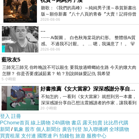
祝賀～純純男子漢
聽歌：《我們的高峰》～純純男子漢～恭賀新書出
版～願你新書〞八十八頁的青春〞大賣！記得你曾
2026-08-06
經在我的版留言…「好讚的圖^^感覺大家
…
⋯⋯ Ai製圖 。 白色秋海棠花的幻形。 整體很Ai質
▲店門口擠滿了人
感。 不過我不討厭。 。 ... 嗯，我滿意了！ 。 🐻
陸陸續續一直有人來~生意真好
2026-08-06
昨中
藍玫友5
三師兄三師兄 你昨晚說不可以殺生 要我放過蟑螂給生路 今天的燉大肉
怎辦？ 你是否要虔誠茹素？ 蛤？別說師妹愛記仇 我希望
5 小時前
好書推薦《女大當家》深深感謝分享自己想法震撼讀者的作家，讓我看到不同樣貌的家庭！
不知怎的，一看到《女大當家》就想到另一本書，
深深感謝分享自己想法震撼讀者的作家，讓我看到
20 小時前
不同樣貌的家庭！ 《女大
登入
註冊
PChome首頁
線上購物
24h購物
書店
露天拍賣
比比昂代購
新聞
/
氣象
股市
個人新聞台
廣告刊登
加入聯播網
全球購物
買賣租屋
支付連
國際連
Pi 拍錢包
旅遊
服務中心