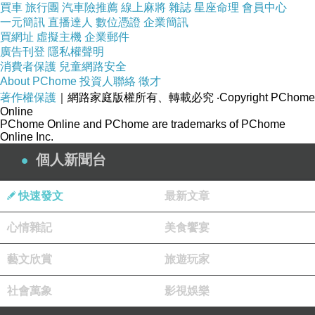
買車
旅行團
汽車險推薦
線上麻將
雜誌
星座命理
會員中心
一元簡訊
直播達人
數位憑證
企業簡訊
▲店內用餐環境
買網址
虛擬主機
企業郵件
廣告刊登
隱私權聲明
可是店內環境不太好欸
消費者保護
兒童網路安全
地板有筷子的套子、衛生紙
About PChome
投資人聯絡
徵才
著作權保護
｜網路家庭版權所有、轉載必究
‧Copyright PChome
難道這邊垃圾可以直接丟地上？？
Online
難怪外帶的人那麼多
PChome Online and PChome are trademarks of PChome
Online Inc.
不過冷氣蠻涼的
個人新聞台
快速發文
最新文章
心情雜記
美食饗宴
藝文欣賞
旅遊玩家
社會萬象
影視娛樂