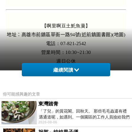
【啊里啊豆土魠魚羹】
地址：高雄市前鎮區草衙一路94號(近前鎮圖書館)
(
地圖
)
電話：07-821-2542
營業時間：10:30~21:30
週日公休
繼續閱讀
你可能感興趣的文章
東灣踏青
「了兒」的賞花閣。回秋天。 那些毛毛蟲還有禮
遇通道呢，如遇到。一個園區的工作人員撿給我們
2026-08-06
細賞。