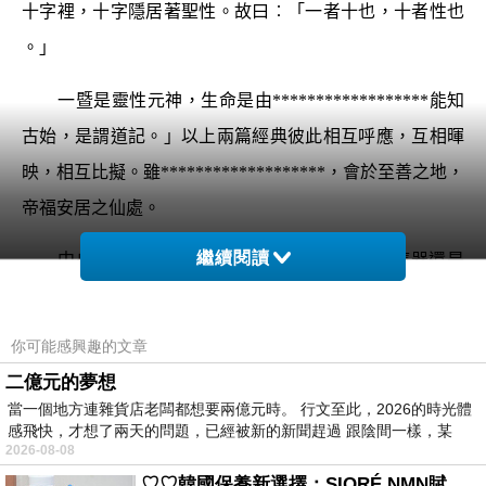
十字裡，十字隱居著聖性。故曰︰「一者十也，
十者性也
。」
一暨是靈性元神，生命是由******************
能知
古始，是謂道記。」以上兩篇經典彼此相互呼應，互相暉
映，相互比擬。雖
*******************
，會於至善之地，
帝福安居之仙處。
繼續閱讀
中央是十也，凡所**********************應器還是
正常地運作，保護地球生物級人類的文明，但也預測出，
再過二十億年後，由於反應器燃料耗盡、冷卻，地面的生
你可能感興趣的文章
物就會摧毀滅絕，人類的文明也因而結束，這應當就是所
二億元的夢想
謂的“世界末日”二十億年後。說實在的，地球要是能活這
當一個地方連雜貨店老闆都想要兩億元時。 行文至此，2026的時光體
感飛快，才想了兩天的問題，已經被新的新聞趕過 跟陰間一樣，某
麼久，應該也夠了，最怕的是在這之前，地球早已到遭受
2026-08-08
人類自身核武的戰爭，天外慧星撞或是小行星的撞擊，以
♡♡韓國保養新選擇：SIORÉ NMN賦活泡泡化妝水♡♡