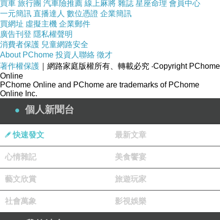
買車
旅行團
汽車險推薦
線上麻將
雜誌
星座命理
會員中心
者十也，
十者性也
。」以此。
一元簡訊
直播達人
數位憑證
企業簡訊
買網址
虛擬主機
企業郵件
道德經云︰「
昔之得
一者
，
天得一以清
，
地得一以
廣告刊登
隱私權聲明
消費者保護
兒童網路安全
寧
，
神得一以靈，谷得一以盈，萬物得一以生，侯王得一
About PChome
投資人聯絡
徵才
以為天下貞
。其致之
一
也。
天無以清將恐裂，地無以寧將
著作權保護
｜網路家庭版權所有、轉載必究
‧Copyright PChome
Online
恐發
，神無以靈將恐歇，谷無以盈將恐竭，萬物無以生將
PChome Online and PChome are trademarks of PChome
Online Inc.
恐滅，侯王無以貴高將恐蹶
。」甚甚清析，天地萬物，一
個人新聞台
者聖靈，是主宰生死，成敗之“
果
”也。
快速發文
最新文章
天位是聖靈獨 **************************
皆
然，是也。
心情雜記
美食饗宴
一者
福音云︰「一個僕人不能事奉二個主人。」僕人
藝文欣賞
旅遊玩家
即是軀體， 主人即是真之神、真之我、神妙的主人。真
社會萬象
影視娛樂
理之物密於真理之真，真理之真藏於十字裡。此位 主人