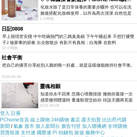
及地球表面環境的劇變，就在今後的二、三百年內，甚至
化妝水除了是日常保養的重要步驟外 也可以在洗
臉後搭配化妝棉使用，以作為再次清潔 自然也是
就在明
年發生，那才可怕呢？！！」】
2002/09/29
資
2 小時前
我的保養必備品項 不過，我對於化妝
料。 似如，颱風，其颱風眼是颱風的靈魂，颱風眼主
日記0808
早上很現世安穩 中午吃碗熱門的三媽臭臭鍋 下午午睡起來 不想打擾雙
宰颱風威力大小路徑，颱風眼是颱風形成與消滅的關
子J 做家事的節奏 出去散散步 有影片有真相：白海豚 在飲料
鍵。 似如地震，地震有震央，其震央是地震的靈魂，
18 小時前
震央可控制其強度、規模、深淺，震央消失地震也隨之消
社會平衡
把自己的痛苦分享給別人聽的唯一好處，就是這樣做能維持社會平衡。
滅。君試悟︰颱風、地震為何形成？目的何在？誰主宰掌
2026-08-08
控？地球的核心暨是地球的靈魂，地球的靈魂主宰掌控著
靈魂相願
颱風眼與震央。其目的
次要
是，颱風是要調節
氣候
，而地
知道你永不回來 悲痛心情難按捺 擁抱你最後一次
震是要釋放
能
量，
主要
是護地球愛萬物，
養育
萬物。敬問
感受微弱體溫時 重逢盼望交給祢 祢說天國再見面
2026-08-08
此刻忍淚說別離 他日靈魂再
天佑
台灣還是
地護
台灣？之類比
＃
300
。俗言常說，天佑台
登入
註冊
灣！？
PChome首頁
線上購物
24h購物
書店
露天拍賣
比比昂代購
新聞
/
氣象
股市
個人新聞台
廣告刊登
加入聯播網
全球購物
宏者**********之物、兆兆聖靈皆如是。故曰︰「一
買賣租屋
支付連
國際連
Pi 拍錢包
旅遊
服務中心