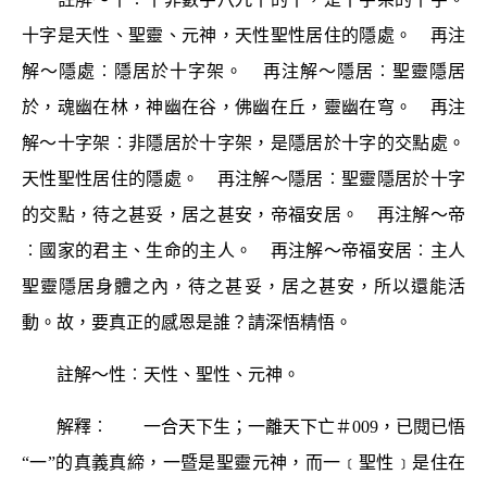
十字是天性、聖靈、元神，天性聖性居住的隱處。 再注
解～
隱處
︰隱居於十字架。 再注解～
隱居
︰聖靈隱居
於，魂幽在
林
，神幽在
谷
，佛幽在
丘
，靈幽在
穹
。 再注
解～
十字架
︰非隱居於十字架，是隱居於十字的交點處。
天性聖性居住的隱處。 再注解～
隱居
︰聖靈隱居於十字
的交點，待之甚妥，居之甚安，帝福安居。 再注解～
帝
︰國家的君主、生命的主人。 再注解～
帝福安居
︰主人
聖靈隱居身體之內，待之甚妥，居之甚安，所以還能活
動。故，要真正的感恩是誰？請深悟精悟。
註解～
性
︰天性、聖性、元神。
解釋︰
一合
天下生；
一離
天下亡＃
009
，已閱已悟
“
一
”的真義真締，一暨是聖靈元神，而一﹝聖性﹞是住在