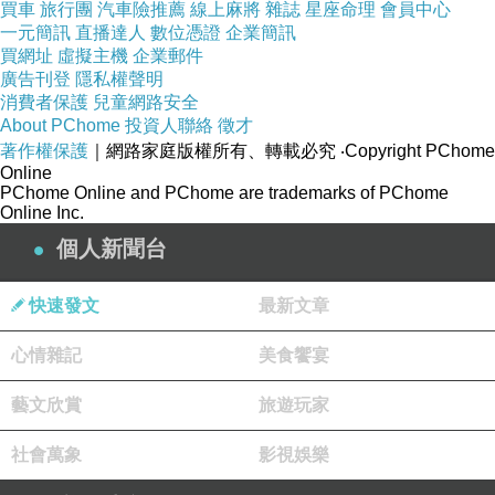
買車
旅行團
汽車險推薦
線上麻將
雜誌
星座命理
會員中心
一元簡訊
直播達人
數位憑證
企業簡訊
叛期待的精彩作品！」
買網址
虛擬主機
企業郵件
人都有理性，但是也有許多人憎恨理性。
廣告刊登
隱私權聲明
想想看，你最想要的是部位是……？
消費者保護
兒童網路安全
About PChome
投資人聯絡
徵才
著作權保護
｜網路家庭版權所有、轉載必究
‧Copyright PChome
［句子摘錄］其實，每個人都喜歡異常的事物吧？
Online
PChome Online and PChome are trademarks of PChome
不管你們怎麼解釋，這都是你們自己的人生。
Online Inc.
雖然人都有理性，但是也有許多人憎恨理性...，想要
個人新聞台
跨越那條不能跨越的線。
快速發文
最新文章
醜陋的東西還是毀了比較好。
因為不正常...因為不正常才會殺人。
心情雜記
美食饗宴
「我不會死的。」 我一定會活下去，在愛人腦子
藝文欣賞
旅遊玩家
裡。
萬一我發瘋了，不用管我，立刻逃走。
社會萬象
影視娛樂
美得不像這個世界上的生物，美得讓理性從她的腦中