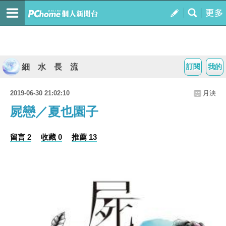
細 水 長 流
訂閱
我的
2019-06-30 21:02:10
月泱
屍戀／夏也園子
留言 2
收藏 0
推薦 13