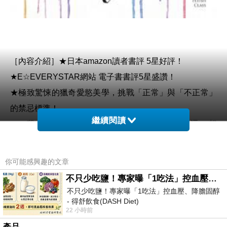
［內容介紹］
★日本amazon讀者書評 5星好評！
★E☆EVERYSTAR網站 電子書書評5星盛讚！
★極致驚悚的獵奇愛慾美學，挑戰「正常」與「不正常」
的禁忌標準！
繼續閱讀
腿、手臂、手指、眼睛、耳朵……這些都是挑逗。 想
看、想要、想得到愉悅。 光幻想自己渴求的部位，下半身
就開始疼痛，胸口發熱。 好想摸、好想摸、好想摸──好
你可能感興趣的文章
想知道切下來得手的瞬間，又會有什麼樣的快感？
不只少吃鹽！專家曝「1吃法」控血壓、降膽固醇 - 得舒飲食(DASH Diet)
某個城市接連出現部份肉體遭到切除的屍首。 被害人
不只少吃鹽！專家曝「1吃法」控血壓、降膽固醇
- 得舒飲食(DASH Diet)
全都來自同一所高中，某個升學班的學生。而從被害人家
22 小時前
https://www.facebook.com/dietitiansophia/
中，竟然找出其他被害人的部份屍塊……隨著調查進行，
posts/157966