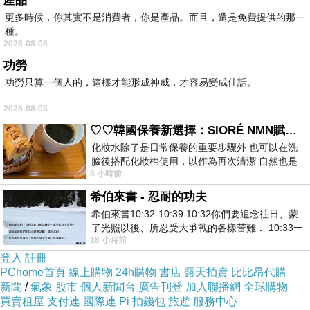
產品
十八年前發生的監禁滅門懸案也跟著浮上檯面。而班上最
更多時候，你其實不是消費者，你是產品。而且，還是免費提供的那一
美麗的少女，卻被發現有著與當時的倖存者相同的長相？
種。
2026-08-08
同學之間互相猜疑、殘殺、終至步上瘋狂，只為了滿足自
功勞
身性癖，切下死者的屍體帶走── 人都有理性，但是也有
功勞只算一個人的，這樣才能形成神威，才容易變成佳話。
許多人憎恨理性。 想想看，你最想要的是部位是……？
2026-08-08
【日本讀者好評推薦】 「心跳隨著劇情起伏，情節與人物
♡♡韓國保養新選擇：SIORÉ NMN賦活泡泡化妝水♡♡
心理描寫出眾的恐怖作品。」
化妝水除了是日常保養的重要步驟外 也可以在洗
臉後搭配化妝棉使用，以作為再次清潔 自然也是
8 小時前
我的保養必備品項 不過，我對於化妝
「讓人目不轉睛的劇情展開，結局的深刻衝擊，只有看完
希伯來書 - 忍耐的功夫
的人才能體會。」
希伯來書10:32-10:39 10:32你們要追念往日、蒙
了光照以後、所忍受大爭戰的各樣苦難． 10:33一
18 小時前
面被毀謗、遭患難、成了戲景、叫眾人
「前半劇情緊湊明快，後半抽絲剝繭查明真相的過程非常
登入
註冊
有魅力！」
PChome首頁
線上購物
24h購物
書店
露天拍賣
比比昂代購
新聞
/
氣象
股市
個人新聞台
廣告刊登
加入聯播網
全球購物
買賣租屋
支付連
國際連
Pi 拍錢包
旅遊
服務中心
「注意到的時候，手指和眼睛正不停的翻閱下頁。不會背